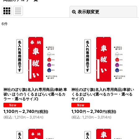
表示順変更
閉じる
6
件
表示数
:
並び順
:
絞り込む
神社のぼり旗(名入れ専用商品)奉納 車
神社のぼり旗(名入れ専用商品)車祓い
祓い ほうのうくるまばらい(選べるカ
くるまばらい(選べるカラー・選べる
ラー・選べるサイズ)
サイズ)
1,100
～2,740
1,100
～2,740
(税別)
(税別)
円
円
円
円
(
税込
:
1,210
～3,014
)
(
税込
:
1,210
～3,014
)
円
円
円
円