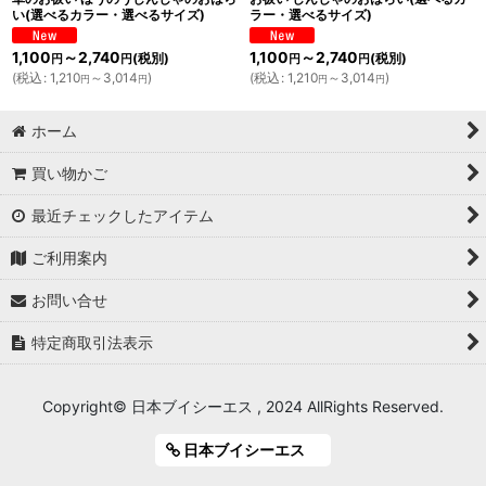
い(選べるカラー・選べるサイズ)
ラー・選べるサイズ)
1,100
～2,740
1,100
～2,740
(税別)
(税別)
円
円
円
円
(
税込
:
1,210
～3,014
)
(
税込
:
1,210
～3,014
)
円
円
円
円
ホーム
買い物かご
最近チェックしたアイテム
ご利用案内
お問い合せ
特定商取引法表示
Copyright© 日本ブイシーエス , 2024 AllRights Reserved.
日本ブイシーエス