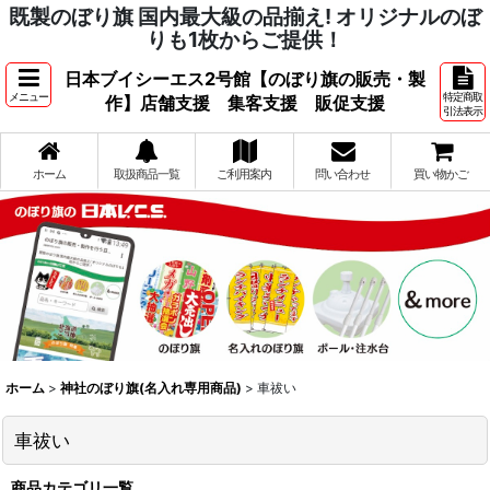
既製のぼり旗 国内最大級の品揃え! オリジナルのぼ
りも1枚からご提供！
日本ブイシーエス2号館【のぼり旗の販売・製
メニュー
特定商取
作】店舗支援 集客支援 販促支援
引法表示
ホーム
取扱商品一覧
ご利用案内
問い合わせ
買い物かご
ホーム
>
神社のぼり旗(名入れ専用商品)
>
車祓い
車祓い
商品カテゴリ一覧