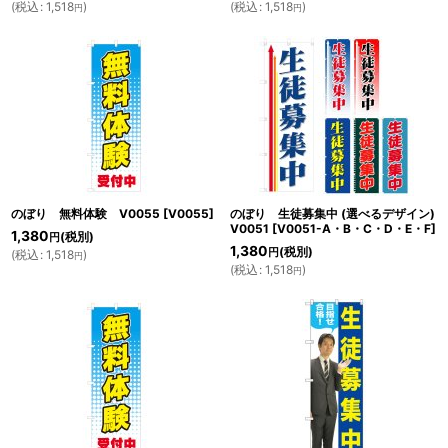
(
税込
:
1,518
)
(
税込
:
1,518
)
円
円
のぼり 無料体験 V0055
[
V0055
]
のぼり 生徒募集中 (選べるデザイン)
V0051
[
V0051-A・B・C・D・E・F
]
1,380
(税別)
円
1,380
(税別)
円
(
税込
:
1,518
)
円
(
税込
:
1,518
)
円