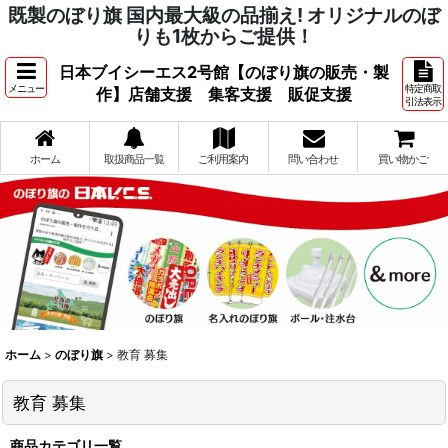
既製のぼり旗 国内最大級の品揃え! オリジナルのぼ
りも1枚からご提供！
日本ブイシーエス2号館【のぼり旗の販売・製
メニュー
特定商取
作】店舗支援 集客支援 販促支援
引法表示
ホーム
取扱商品一覧
ご利用案内
問い合わせ
買い物かご
ホーム
>
のぼり旗
>
教育 募集
教育 募集
商品カテゴリ一覧