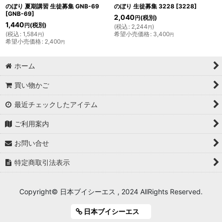
のぼり 夏期講習 生徒募集 GNB-69
のぼり 生徒募集 3228
[
3228
]
[
GNB-69
]
2,040
(税別)
円
1,440
(税別)
円
(
税込
:
2,244
)
円
(
税込
:
1,584
)
希望小売価格
:
3,400
円
円
希望小売価格
:
2,400
円
ホーム
買い物かご
最近チェックしたアイテム
ご利用案内
お問い合せ
特定商取引法表示
Copyright© 日本ブイシーエス , 2024 AllRights Reserved.
日本ブイシーエス