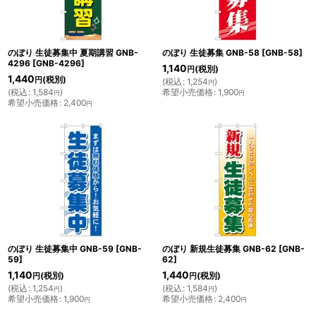
のぼり 生徒募集中 夏期講習 GNB-
のぼり 生徒募集 GNB-58
[
GNB-58
]
4296
[
GNB-4296
]
1,140
(税別)
円
1,440
(税別)
円
(
税込
:
1,254
)
円
(
税込
:
1,584
)
希望小売価格
:
1,900
円
円
希望小売価格
:
2,400
円
のぼり 生徒募集中 GNB-59
[
GNB-
のぼり 新規生徒募集 GNB-62
[
GNB-
59
]
62
]
1,140
1,440
(税別)
(税別)
円
円
(
税込
:
1,254
)
(
税込
:
1,584
)
円
円
希望小売価格
:
1,900
希望小売価格
:
2,400
円
円