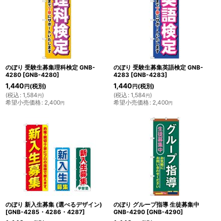
のぼり 受験生募集理科検定 GNB-
のぼり 受験生募集英語検定 GNB-
4280
[
GNB-4280
]
4283
[
GNB-4283
]
1,440
1,440
(税別)
(税別)
円
円
(
税込
:
1,584
)
(
税込
:
1,584
)
円
円
希望小売価格
:
2,400
希望小売価格
:
2,400
円
円
のぼり 新入生募集 (選べるデザイン)
のぼり グループ指導 生徒募集中
[
GNB-4285・4286・4287
]
GNB-4290
[
GNB-4290
]