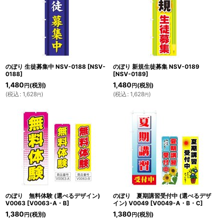
のぼり 生徒募集中 NSV-0188
[
NSV-
のぼり 新規生徒募集 NSV-0189
0188
]
[
NSV-0189
]
1,480
1,480
(税別)
(税別)
円
円
(
税込
:
1,628
)
(
税込
:
1,628
)
円
円
のぼり 無料体験 (選べるデザイン)
のぼり 夏期講習受付中 (選べるデザ
V0063
[
V0063-A・B
]
イン) V0049
[
V0049-A・B・C
]
1,380
1,380
(税別)
(税別)
円
円