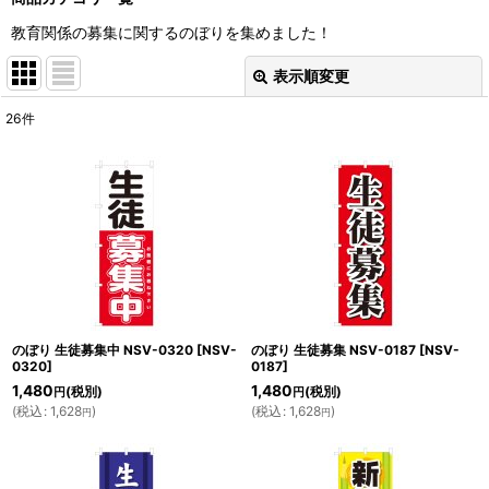
教育関係の募集に関するのぼりを集めました！
表示順変更
閉じる
26
件
表示数
:
並び順
:
絞り込む
のぼり 生徒募集中 NSV-0320
[
NSV-
のぼり 生徒募集 NSV-0187
[
NSV-
0320
]
0187
]
1,480
1,480
(税別)
(税別)
円
円
(
税込
:
1,628
)
(
税込
:
1,628
)
円
円