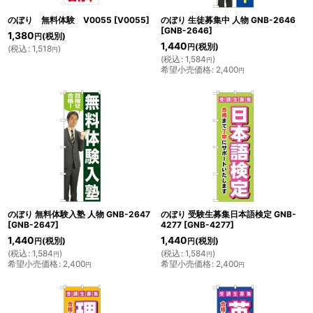
のぼり 無料体験 V0055
[
V0055
]
のぼり 生徒募集中 人物 GNB-2646
[
GNB-2646
]
1,380
(税別)
円
1,440
(税別)
円
(
税込
:
1,518
)
円
(
税込
:
1,584
)
円
希望小売価格
:
2,400
円
のぼり 無料体験入塾 人物 GNB-2647
のぼり 受験生募集日本語検定 GNB-
[
GNB-2647
]
4277
[
GNB-4277
]
1,440
1,440
(税別)
(税別)
円
円
(
税込
:
1,584
)
(
税込
:
1,584
)
円
円
希望小売価格
:
2,400
希望小売価格
:
2,400
円
円