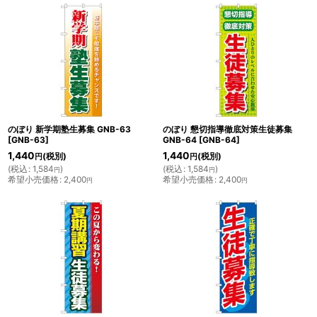
のぼり 新学期塾生募集 GNB-63
のぼり 懇切指導徹底対策生徒募集
[
GNB-63
]
GNB-64
[
GNB-64
]
1,440
1,440
(税別)
(税別)
円
円
(
税込
:
1,584
)
(
税込
:
1,584
)
円
円
希望小売価格
:
2,400
希望小売価格
:
2,400
円
円