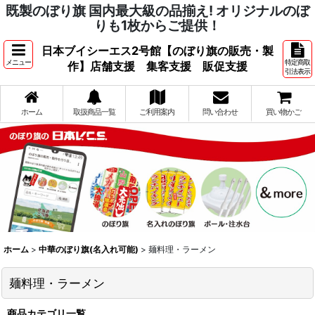
既製のぼり旗 国内最大級の品揃え! オリジナルのぼ
りも1枚からご提供！
日本ブイシーエス2号館【のぼり旗の販売・製
メニュー
特定商取
作】店舗支援 集客支援 販促支援
引法表示
ホーム
取扱商品一覧
ご利用案内
問い合わせ
買い物かご
ホーム
>
中華のぼり旗(名入れ可能)
>
麺料理・ラーメン
麺料理・ラーメン
商品カテゴリ一覧