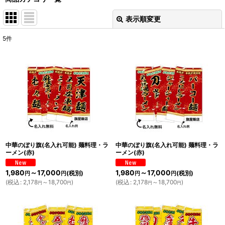
表示順変更
閉じる
5
件
表示数
:
並び順
:
絞り込む
中華のぼり旗(名入れ可能) 麺料理・ラ
中華のぼり旗(名入れ可能) 麺料理・ラ
ーメン(赤)
ーメン(赤)
1,980
～17,000
1,980
～17,000
(税別)
(税別)
円
円
円
円
(
税込
:
2,178
～18,700
)
(
税込
:
2,178
～18,700
)
円
円
円
円