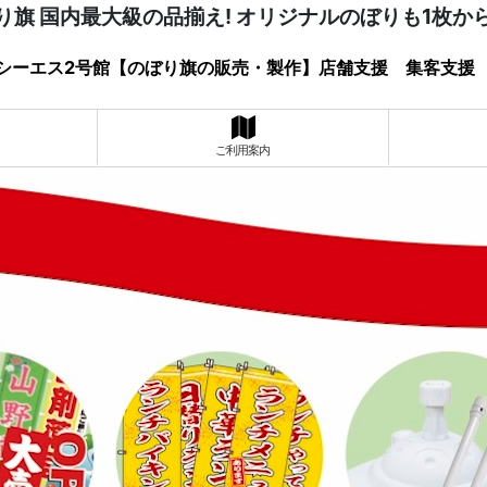
り旗 国内最大級の品揃え! オリジナルのぼりも1枚か
シーエス2号館【のぼり旗の販売・製作】店舗支援 集客支援
ご利用案内