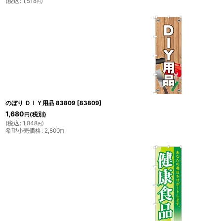
(
税込
:
1,518
)
円
のぼり ＤＩＹ用品 83809
[
83809
]
1,680
(税別)
円
(
税込
:
1,848
)
円
希望小売価格
:
2,800
円