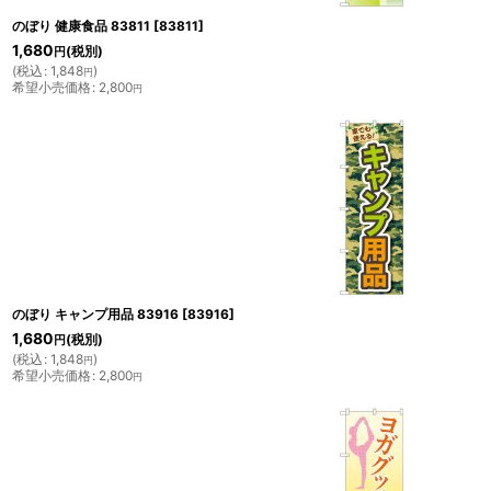
のぼり 健康食品 83811
[
83811
]
1,680
(税別)
円
(
税込
:
1,848
)
円
希望小売価格
:
2,800
円
のぼり キャンプ用品 83916
[
83916
]
1,680
(税別)
円
(
税込
:
1,848
)
円
希望小売価格
:
2,800
円