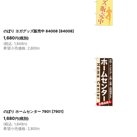
のぼり ヨガグッズ販売中 84008
[
84008
]
1,680
(税別)
円
(
税込
:
1,848
)
円
希望小売価格
:
2,800
円
のぼり ホームセンター 7901
[
7901
]
1,680
(税別)
円
(
税込
:
1,848
)
円
希望小売価格
:
2,800
円