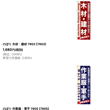
のぼり 木材・建材 7903
[
7903
]
1,680
(税別)
円
(
税込
:
1,848
)
円
希望小売価格
:
2,800
円
のぼり 作業服・軍手 7905
[
7905
]