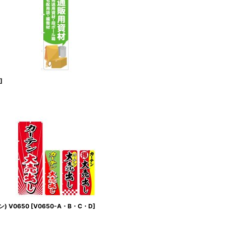
]
 V0650
[
V0650-A・B・C・D
]