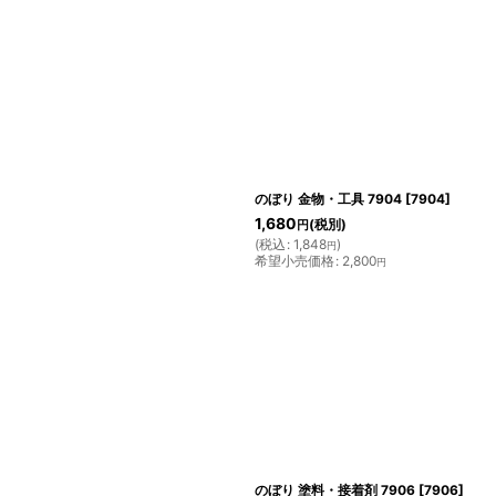
のぼり 金物・工具 7904
[
7904
]
1,680
(税別)
円
(
税込
:
1,848
)
円
希望小売価格
:
2,800
円
のぼり 塗料・接着剤 7906
[
7906
]