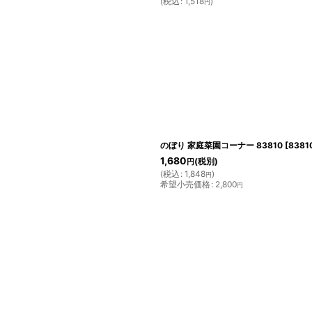
(
税込
:
1,518
)
円
のぼり 家庭菜園コーナー 83810
[
8381
1,680
(税別)
円
(
税込
:
1,848
)
円
希望小売価格
:
2,800
円