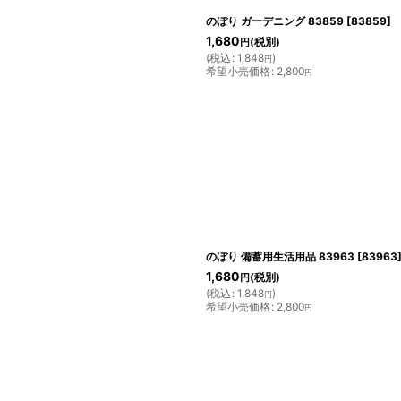
のぼり ガーデニング 83859
[
83859
]
1,680
(税別)
円
(
税込
:
1,848
)
円
希望小売価格
:
2,800
円
のぼり 備蓄用生活用品 83963
[
83963
1,680
(税別)
円
(
税込
:
1,848
)
円
希望小売価格
:
2,800
円