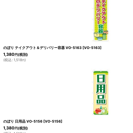
のぼり テイクアウト＆デリバリー容器 VO-5163
[
VO-5163
]
1,380
(税別)
円
(
税込
:
1,518
)
円
のぼり 日用品 VO-5156
[
VO-5156
]
1,380
(税別)
円