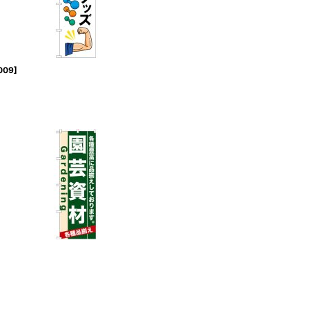
009
]