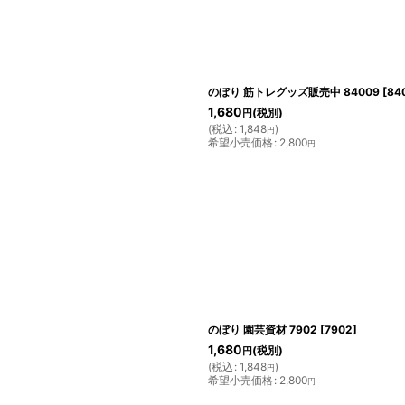
のぼり 筋トレグッズ販売中 84009
[
84
1,680
(税別)
円
(
税込
:
1,848
)
円
希望小売価格
:
2,800
円
のぼり 園芸資材 7902
[
7902
]
1,680
(税別)
円
(
税込
:
1,848
)
円
希望小売価格
:
2,800
円