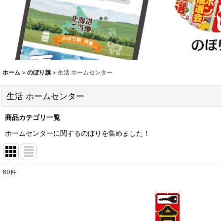
ホーム
>
のぼり旗
>
生活 ホームセンター
生活 ホームセンター
商品カテゴリ一覧
ホームセンターに関するのぼりを集めました！
60
件
表示数
:
並び順
: