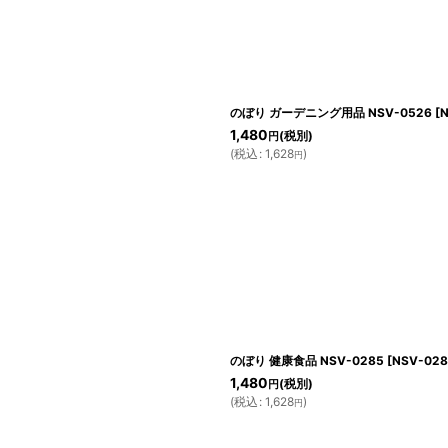
絞り込む
のぼり ガーデニング用品 NSV-0526
[
N
1,480
(税別)
円
(
税込
:
1,628
)
円
のぼり 健康食品 NSV-0285
[
NSV-028
1,480
(税別)
円
(
税込
:
1,628
)
円