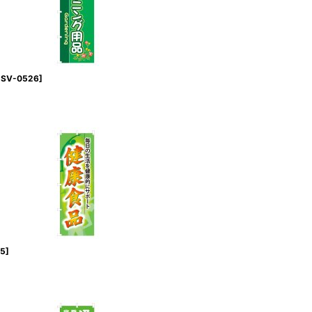
SV-0526
]
5
]