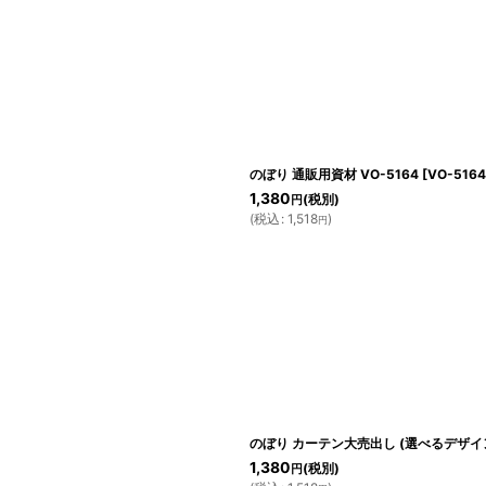
のぼり 通販用資材 VO-5164
[
VO-5164
1,380
(税別)
円
(
税込
:
1,518
)
円
のぼり カーテン大売出し (選べるデザイン)
1,380
(税別)
円