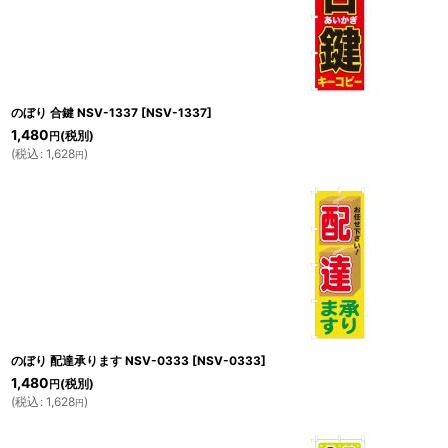
のぼり 合鍵 NSV-1337
[
NSV-1337
]
1,480
(税別)
円
(
税込
:
1,628
)
円
のぼり 配達承ります NSV-0333
[
NSV-0333
]
1,480
(税別)
円
(
税込
:
1,628
)
円