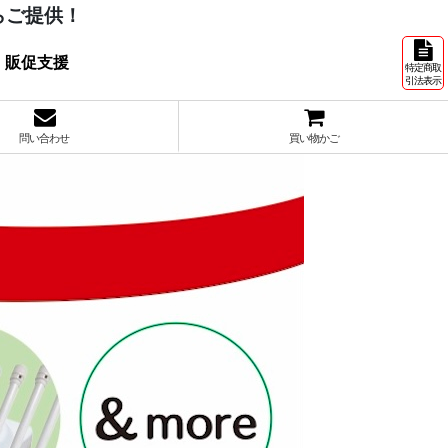
らご提供！
 販促支援
特定商取
引法表示
問い合わせ
買い物かご