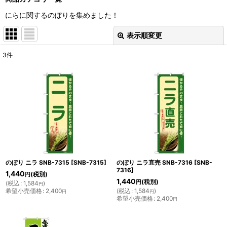
にらに関するのぼりを集めました！
表示順変更
閉じる
3
件
表示数
:
並び順
:
絞り込む
のぼり ニラ SNB-7315
[
SNB-7315
]
のぼり ニラ直売 SNB-7316
[
SNB-
7316
]
1,440
(税別)
円
1,440
(税別)
円
(
税込
:
1,584
)
円
希望小売価格
:
2,400
(
税込
:
1,584
)
円
円
希望小売価格
:
2,400
円