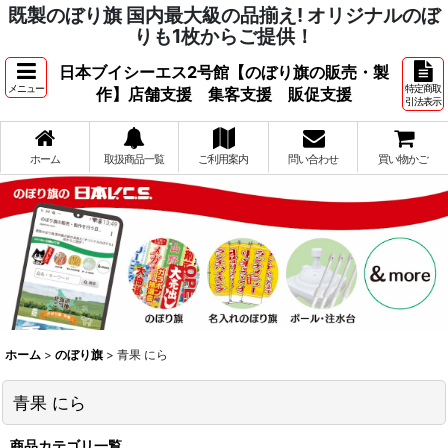
既製のぼり旗 国内最大級の品揃え! オリジナルのぼ
りも1枚からご提供！
日本ブイシーエス2号館【のぼり旗の販売・製
メニュー
特定商取
作】店舗支援 集客支援 販促支援
引法表示
ホーム
取扱商品一覧
ご利用案内
問い合わせ
買い物かご
ホーム
>
のぼり旗
>
青果 にら
青果 にら
商品カテゴリ一覧