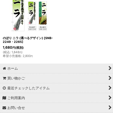
のぼり ニラ (選べるデザイン)
[
SNB-
2249・2265
]
1,680
(税別)
円
(
税込
:
1,848
)
円
希望小売価格
:
2,800
円
ホーム
買い物かご
最近チェックしたアイテム
ご利用案内
お問い合せ