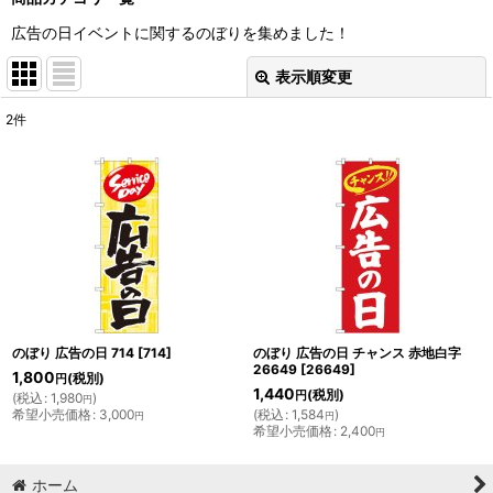
広告の日イベントに関するのぼりを集めました！
表示順変更
閉じる
2
件
表示数
:
並び順
:
絞り込む
のぼり 広告の日 714
[
714
]
のぼり 広告の日 チャンス 赤地白字
26649
[
26649
]
1,800
(税別)
円
1,440
(税別)
円
(
税込
:
1,980
)
円
希望小売価格
:
3,000
(
税込
:
1,584
)
円
円
希望小売価格
:
2,400
円
ホーム