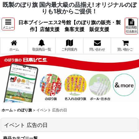
既製のぼり旗 国内最大級の品揃え! オリジナルのぼ
りも1枚からご提供！
日本ブイシーエス2号館【のぼり旗の販売・製
メニュー
特定商取
作】店舗支援 集客支援 販促支援
引法表示
ホーム
取扱商品一覧
ご利用案内
問い合わせ
買い物かご
ホーム
>
のぼり旗
>
イベント 広告の日
イベント 広告の日
商品カテゴリ一覧