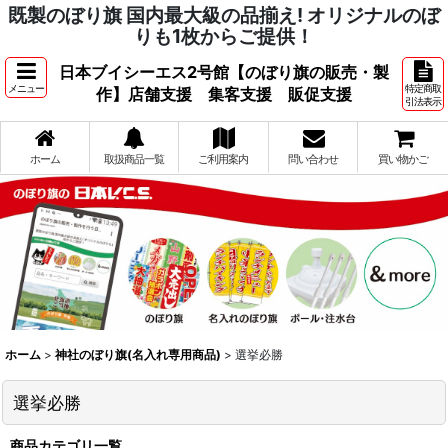
既製のぼり旗 国内最大級の品揃え! オリジナルのぼ
りも1枚からご提供！
日本ブイシーエス2号館【のぼり旗の販売・製
メニュー
特定商取
作】店舗支援 集客支援 販促支援
引法表示
ホーム
取扱商品一覧
ご利用案内
問い合わせ
買い物かご
ホーム
>
神社のぼり旗(名入れ専用商品)
>
選挙必勝
選挙必勝
商品カテゴリ一覧