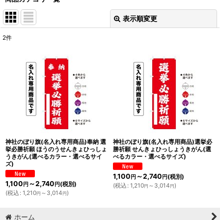
表示順変更
閉じる
2
件
表示数
:
並び順
:
絞り込む
神社のぼり旗(名入れ専用商品)奉納 選
神社のぼり旗(名入れ専用商品)選挙必
挙必勝祈願 ほうのうせんきょひっしょ
勝祈願 せんきょひっしょうきがん(選
うきがん(選べるカラー・選べるサイ
べるカラー・選べるサイズ)
ズ)
1,100
～2,740
(税別)
円
円
1,100
～2,740
(税別)
円
円
(
税込
:
1,210
～3,014
)
円
円
(
税込
:
1,210
～3,014
)
円
円
ホーム