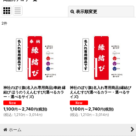
表示順変更
閉じる
2
件
表示数
:
並び順
:
絞り込む
神社のぼり旗(名入れ専用商品)奉納 縁
神社のぼり旗(名入れ専用商品)縁結び
結び ほうのうえんむすび(選べるカラ
えんむすび(選べるカラー・選べるサ
ー・選べるサイズ)
イズ)
1,100
～2,740
1,100
～2,740
(税別)
(税別)
円
円
円
円
(
税込
:
1,210
～3,014
)
(
税込
:
1,210
～3,014
)
円
円
円
円
ホーム