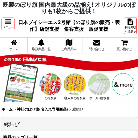
既製のぼり旗 国内最大級の品揃え! オリジナルのぼ
りも1枚からご提供！
日本ブイシーエス2号館【のぼり旗の販売・製
メニュー
特定商取
作】店舗支援 集客支援 販促支援
引法表示
ホーム
取扱商品一覧
ご利用案内
問い合わせ
買い物かご
ホーム
>
神社のぼり旗(名入れ専用商品)
>
縁結び
縁結び
商品カテゴリ一覧