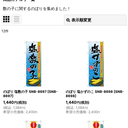
数の子に関するのぼりを集めました！
表示順変更
閉じる
12
件
表示数
:
並び順
:
絞り込む
のぼり 塩数の子 SNB-8697
[
SNB-
のぼり 塩かずのこ SNB-8698
[
SNB-
8697
]
8698
]
1,440
1,440
(税別)
(税別)
円
円
(
税込
:
1,584
)
(
税込
:
1,584
)
円
円
希望小売価格
:
2,400
希望小売価格
:
2,400
円
円