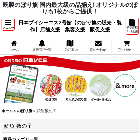
既製のぼり旗 国内最大級の品揃え! オリジナルのぼ
りも1枚からご提供！
日本ブイシーエス2号館【のぼり旗の販売・製
メニュー
特定商取
作】店舗支援 集客支援 販促支援
引法表示
ホーム
取扱商品一覧
ご利用案内
問い合わせ
買い物かご
ホーム
>
のぼり旗
>
鮮魚 数の子
鮮魚 数の子
商品カテゴリ一覧