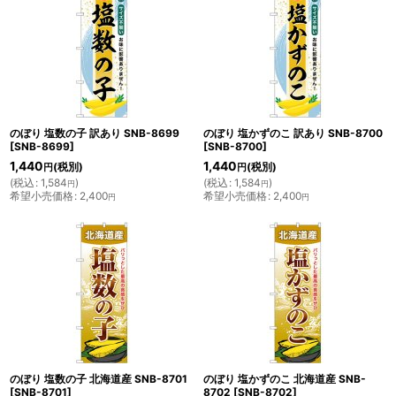
のぼり 塩数の子 訳あり SNB-8699
のぼり 塩かずのこ 訳あり SNB-8700
[
SNB-8699
]
[
SNB-8700
]
1,440
1,440
(税別)
(税別)
円
円
(
税込
:
1,584
)
(
税込
:
1,584
)
円
円
希望小売価格
:
2,400
希望小売価格
:
2,400
円
円
のぼり 塩数の子 北海道産 SNB-8701
のぼり 塩かずのこ 北海道産 SNB-
[
SNB-8701
]
8702
[
SNB-8702
]