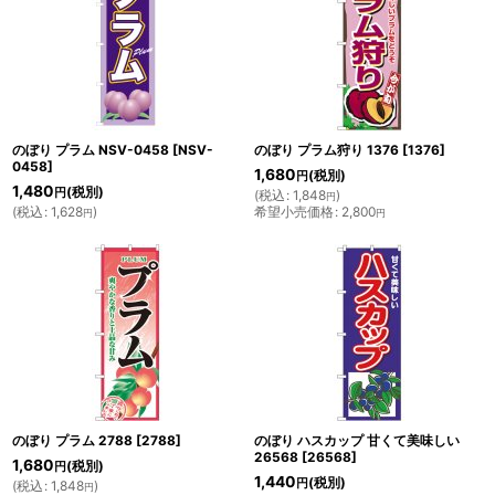
のぼり プラム NSV-0458
[
NSV-
のぼり プラム狩り 1376
[
1376
]
0458
]
1,680
(税別)
円
1,480
(税別)
円
(
税込
:
1,848
)
円
(
税込
:
1,628
)
希望小売価格
:
2,800
円
円
のぼり プラム 2788
[
2788
]
のぼり ハスカップ 甘くて美味しい
26568
[
26568
]
1,680
(税別)
円
1,440
(税別)
円
(
税込
:
1,848
)
円