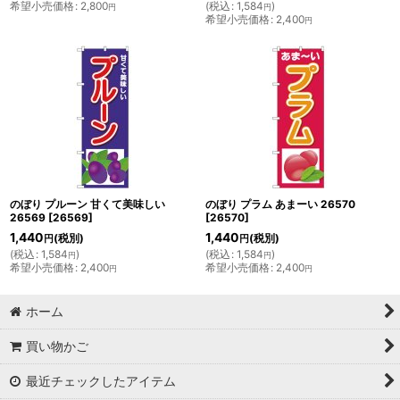
希望小売価格
:
2,800
(
税込
:
1,584
)
円
円
希望小売価格
:
2,400
円
のぼり プルーン 甘くて美味しい
のぼり プラム あまーい 26570
26569
[
26569
]
[
26570
]
1,440
1,440
(税別)
(税別)
円
円
(
税込
:
1,584
)
(
税込
:
1,584
)
円
円
希望小売価格
:
2,400
希望小売価格
:
2,400
円
円
ホーム
買い物かご
最近チェックしたアイテム