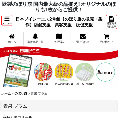
既製のぼり旗 国内最大級の品揃え! オリジナルのぼ
りも1枚からご提供！
日本ブイシーエス2号館【のぼり旗の販売・製
メニュー
特定商取
作】店舗支援 集客支援 販促支援
引法表示
ホーム
取扱商品一覧
ご利用案内
問い合わせ
買い物かご
ホーム
>
のぼり旗
>
青果 プラム
青果 プラム
商品カテゴリ一覧