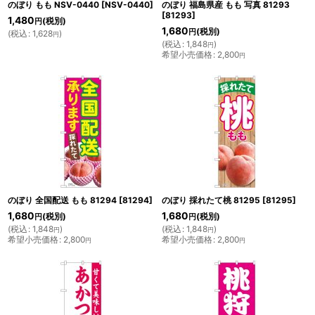
のぼり もも NSV-0440
[
NSV-0440
]
のぼり 福島県産 もも 写真 81293
[
81293
]
1,480
(税別)
円
1,680
(税別)
円
(
税込
:
1,628
)
円
(
税込
:
1,848
)
円
希望小売価格
:
2,800
円
のぼり 全国配送 もも 81294
[
81294
]
のぼり 採れたて桃 81295
[
81295
]
1,680
1,680
(税別)
(税別)
円
円
(
税込
:
1,848
)
(
税込
:
1,848
)
円
円
希望小売価格
:
2,800
希望小売価格
:
2,800
円
円