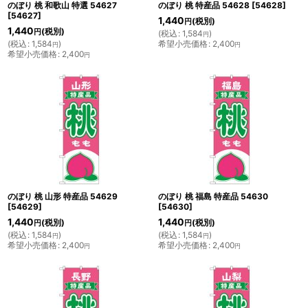
のぼり 桃 和歌山 特選 54627
のぼり 桃 特産品 54628
[
54628
]
[
54627
]
1,440
(税別)
円
1,440
(税別)
円
(
税込
:
1,584
)
円
(
税込
:
1,584
)
希望小売価格
:
2,400
円
円
希望小売価格
:
2,400
円
のぼり 桃 山形 特産品 54629
のぼり 桃 福島 特産品 54630
[
54629
]
[
54630
]
1,440
1,440
(税別)
(税別)
円
円
(
税込
:
1,584
)
(
税込
:
1,584
)
円
円
希望小売価格
:
2,400
希望小売価格
:
2,400
円
円