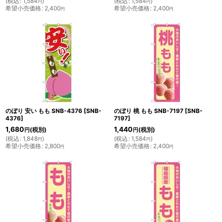
(
税込
:
1,584
)
(
税込
:
1,584
)
円
円
希望小売価格
:
2,400
希望小売価格
:
2,400
円
円
のぼり 安い もも SNB-4376
[
SNB-
のぼり 桃 もも SNB-7197
[
SNB-
4376
]
7197
]
1,680
1,440
(税別)
(税別)
円
円
(
税込
:
1,848
)
(
税込
:
1,584
)
円
円
希望小売価格
:
2,800
希望小売価格
:
2,400
円
円