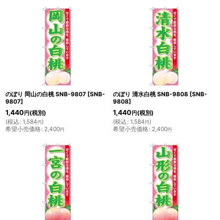
のぼり 岡山の白桃 SNB-9807
[
SNB-
のぼり 清水白桃 SNB-9808
[
SNB-
9807
]
9808
]
1,440
1,440
(税別)
(税別)
円
円
(
税込
:
1,584
)
(
税込
:
1,584
)
円
円
希望小売価格
:
2,400
希望小売価格
:
2,400
円
円