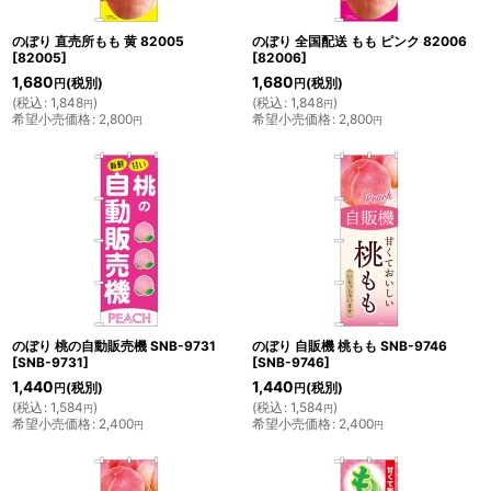
のぼり 直売所もも 黄 82005
のぼり 全国配送 もも ピンク 82006
[
82005
]
[
82006
]
1,680
1,680
(税別)
(税別)
円
円
(
税込
:
1,848
)
(
税込
:
1,848
)
円
円
希望小売価格
:
2,800
希望小売価格
:
2,800
円
円
のぼり 桃の自動販売機 SNB-9731
のぼり 自販機 桃もも SNB-9746
[
SNB-9731
]
[
SNB-9746
]
1,440
1,440
(税別)
(税別)
円
円
(
税込
:
1,584
)
(
税込
:
1,584
)
円
円
希望小売価格
:
2,400
希望小売価格
:
2,400
円
円