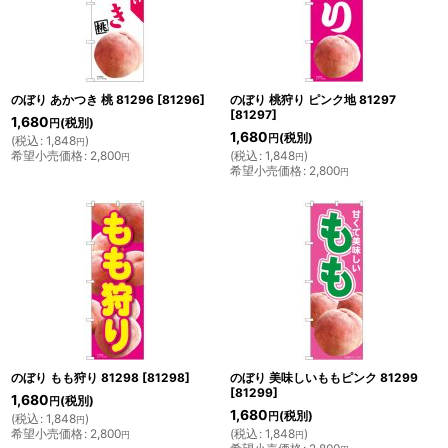
のぼり あかつき 桃 81296
[
81296
]
のぼり 桃狩り ピンク地 81297
[
81297
]
1,680
(税別)
円
1,680
(税別)
円
(
税込
:
1,848
)
円
希望小売価格
:
2,800
(
税込
:
1,848
)
円
円
希望小売価格
:
2,800
円
のぼり もも狩り 81298
[
81298
]
のぼり 美味しいももピンク 81299
[
81299
]
1,680
(税別)
円
1,680
(税別)
円
(
税込
:
1,848
)
円
希望小売価格
:
2,800
(
税込
:
1,848
)
円
円