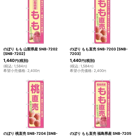
のぼり もも 山梨県産 SNB-7202
のぼり もも直売 SNB-7203
[
SNB-
[
SNB-7202
]
7203
]
1,440
1,440
(税別)
(税別)
円
円
(
税込
:
1,584
)
(
税込
:
1,584
)
円
円
希望小売価格
:
2,400
希望小売価格
:
2,400
円
円
のぼり 桃直売 SNB-7204
[
SNB-
のぼり もも直売 福島県産 SNB-7205