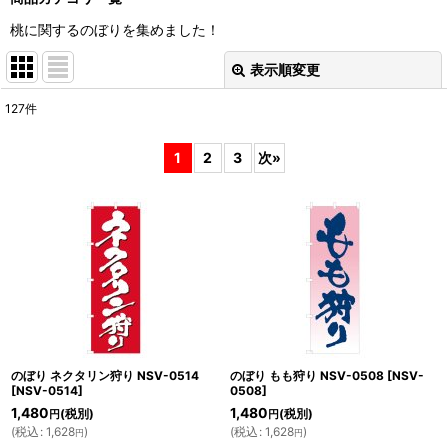
桃に関するのぼりを集めました！
表示順変更
閉じる
127
件
表示数
:
1
2
3
次
»
並び順
:
絞り込む
のぼり ネクタリン狩り NSV-0514
のぼり もも狩り NSV-0508
[
NSV-
[
NSV-0514
]
0508
]
1,480
1,480
(税別)
(税別)
円
円
(
税込
:
1,628
)
(
税込
:
1,628
)
円
円