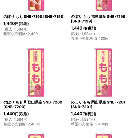
のぼり もも SNB-7198
[
SNB-7198
]
のぼり もも 福島県産 SNB-7199
[
SNB-7199
]
1,440
(税別)
円
1,440
(税別)
円
(
税込
:
1,584
)
円
希望小売価格
:
2,400
(
税込
:
1,584
)
円
円
希望小売価格
:
2,400
円
のぼり もも 和歌山県産 SNB-7200
のぼり もも 岡山県産 SNB-7201
[
SNB-7200
]
[
SNB-7201
]
1,440
1,440
(税別)
(税別)
円
円
(
税込
:
1,584
)
(
税込
:
1,584
)
円
円
希望小売価格
:
2,400
希望小売価格
:
2,400
円
円