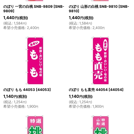
のぼり 一宮の白桃 SNB-9809
[
SNB-
のぼり 山形の白桃 SNB-9810
[
SNB-
9809
]
9810
]
1,440
1,440
(税別)
(税別)
円
円
(
税込
:
1,584
)
(
税込
:
1,584
)
円
円
希望小売価格
:
2,400
希望小売価格
:
2,400
円
円
のぼり もも 44053
[
44053
]
のぼり もも直売 44054
[
44054
]
1,140
1,140
(税別)
(税別)
円
円
(
税込
:
1,254
)
(
税込
:
1,254
)
円
円
希望小売価格
:
1,900
希望小売価格
:
1,900
円
円