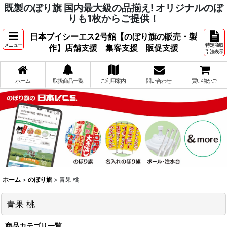
既製のぼり旗 国内最大級の品揃え! オリジナルのぼ
りも1枚からご提供！
日本ブイシーエス2号館【のぼり旗の販売・製
メニュー
特定商取
作】店舗支援 集客支援 販促支援
引法表示
ホーム
取扱商品一覧
ご利用案内
問い合わせ
買い物かご
ホーム
>
のぼり旗
>
青果 桃
青果 桃
商品カテゴリ一覧