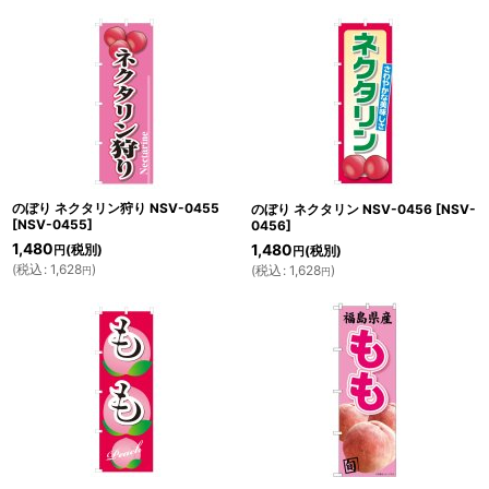
のぼり ネクタリン狩り NSV-0455
のぼり ネクタリン NSV-0456
[
NSV-
[
NSV-0455
]
0456
]
1,480
(税別)
1,480
(税別)
円
円
(
税込
:
1,628
)
(
税込
:
1,628
)
円
円