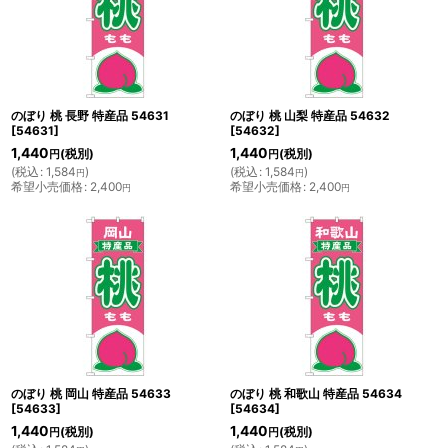
のぼり 桃 長野 特産品 54631
のぼり 桃 山梨 特産品 54632
[
54631
]
[
54632
]
1,440
1,440
(税別)
(税別)
円
円
(
税込
:
1,584
)
(
税込
:
1,584
)
円
円
希望小売価格
:
2,400
希望小売価格
:
2,400
円
円
のぼり 桃 岡山 特産品 54633
のぼり 桃 和歌山 特産品 54634
[
54633
]
[
54634
]
1,440
1,440
(税別)
(税別)
円
円