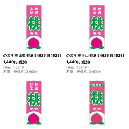
のぼり 桃 山梨 特選 54625
[
54625
]
のぼり 桃 岡山 特選 54626
[
54626
]
1,440
1,440
(税別)
(税別)
円
円
(
税込
:
1,584
)
(
税込
:
1,584
)
円
円
希望小売価格
:
2,400
希望小売価格
:
2,400
円
円