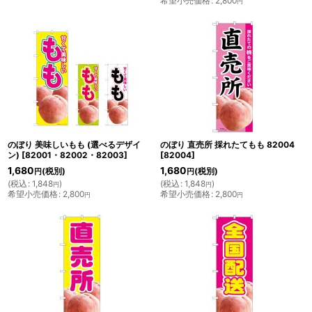
希望小売価格
:
2,800
円
のぼり 美味しいもも (選べるデザイ
のぼり 直売所 採れたてもも 82004
ン)
[
82001・82002・82003
]
[
82004
]
1,680
1,680
(税別)
(税別)
円
円
(
税込
:
1,848
)
(
税込
:
1,848
)
円
円
希望小売価格
:
2,800
希望小売価格
:
2,800
円
円