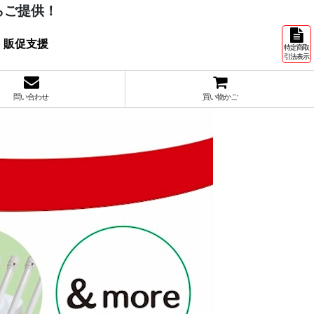
らご提供！
 販促支援
特定商取
引法表示
問い合わせ
買い物かご