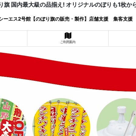
り旗 国内最大級の品揃え! オリジナルのぼりも1枚か
シーエス2号館【のぼり旗の販売・製作】店舗支援 集客支援
ご利用案内