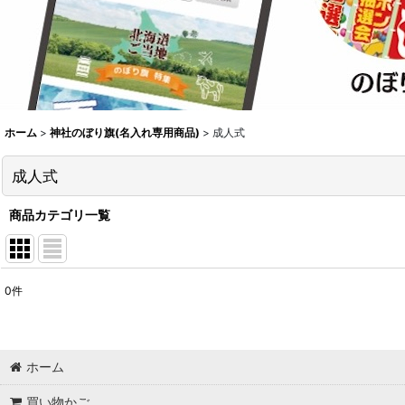
ホーム
>
神社のぼり旗(名入れ専用商品)
>
成人式
成人式
商品カテゴリ一覧
0
件
表示数
:
並び順
:
ホーム
買い物かご