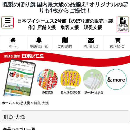
既製のぼり旗 国内最大級の品揃え! オリジナルのぼ
りも1枚からご提供！
日本ブイシーエス2号館【のぼり旗の販売・製
メニュー
特定商取
作】店舗支援 集客支援 販促支援
引法表示
ホーム
取扱商品一覧
ご利用案内
問い合わせ
買い物かご
ホーム
>
のぼり旗
>
鮮魚 大漁
鮮魚 大漁
商品カテゴリ一覧