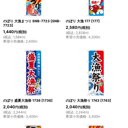
のぼり 大漁まつり SNB-7723
[
SNB-
のぼり 大漁 177
[
177
]
7723
]
2,580
(税別)
円
1,440
(税別)
円
(
税込
:
2,838
)
円
(
税込
:
1,584
)
希望小売価格
:
4,300
円
円
希望小売価格
:
2,400
円
のぼり 盛夏大漁祭 1736
[
1736
]
のぼり 大漁祭り 1743
[
1743
]
2,040
2,040
(税別)
(税別)
円
円
(
税込
:
2,244
)
(
税込
:
2,244
)
円
円
希望小売価格
:
3,400
希望小売価格
:
3,400
円
円