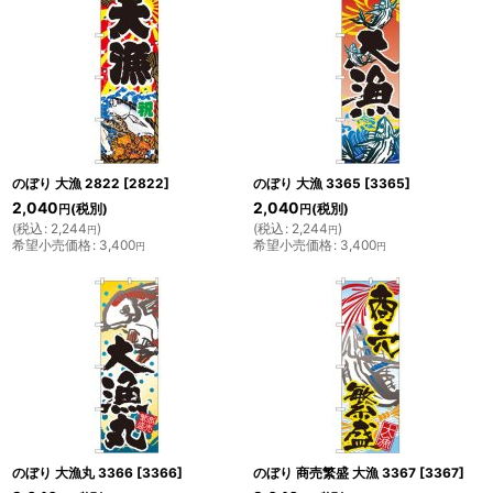
のぼり 大漁 2822
[
2822
]
のぼり 大漁 3365
[
3365
]
2,040
2,040
(税別)
(税別)
円
円
(
税込
:
2,244
)
(
税込
:
2,244
)
円
円
希望小売価格
:
3,400
希望小売価格
:
3,400
円
円
のぼり 大漁丸 3366
[
3366
]
のぼり 商売繁盛 大漁 3367
[
3367
]