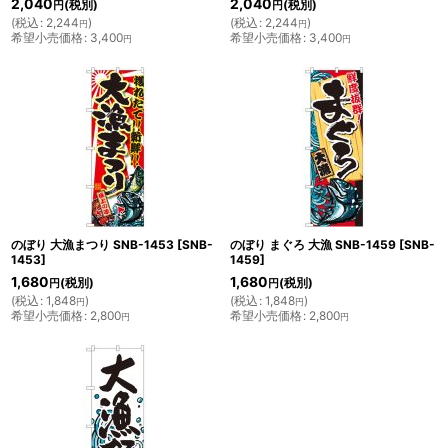
2,040
2,040
(税別)
(税別)
円
円
(
税込
:
2,244
)
(
税込
:
2,244
)
円
円
希望小売価格
:
3,400
希望小売価格
:
3,400
円
円
のぼり 大漁まつり SNB-1453
[
SNB-
のぼり まぐろ 大漁 SNB-1459
[
SNB-
1453
]
1459
]
1,680
1,680
(税別)
(税別)
円
円
(
税込
:
1,848
)
(
税込
:
1,848
)
円
円
希望小売価格
:
2,800
希望小売価格
:
2,800
円
円