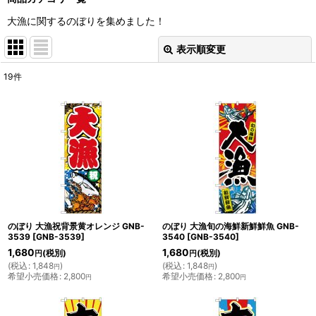
大漁に関するのぼりを集めました！
表示順変更
閉じる
19
件
表示数
:
並び順
:
絞り込む
のぼり 大漁祝背景黄オレンジ GNB-
のぼり 大漁旬の海鮮新鮮鮮魚 GNB-
3539
[
GNB-3539
]
3540
[
GNB-3540
]
1,680
1,680
(税別)
(税別)
円
円
(
税込
:
1,848
)
(
税込
:
1,848
)
円
円
希望小売価格
:
2,800
希望小売価格
:
2,800
円
円