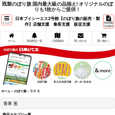
既製のぼり旗 国内最大級の品揃え! オリジナルのぼ
りも1枚からご提供！
日本ブイシーエス2号館【のぼり旗の販売・製
メニュー
特定商取
作】店舗支援 集客支援 販促支援
引法表示
ホーム
取扱商品一覧
ご利用案内
問い合わせ
買い物かご
ホーム
>
のぼり旗
>
青果 葱
青果 葱
商品カテゴリ一覧