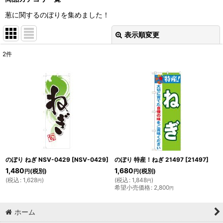
葱に関するのぼりを集めました！
表示順変更
閉じる
2
件
表示数
:
並び順
:
絞り込む
のぼり ねぎ NSV-0429
[
NSV-0429
]
のぼり 特産！ねぎ 21497
[
21497
]
1,480
1,680
(税別)
(税別)
円
円
(
税込
:
1,628
)
(
税込
:
1,848
)
円
円
希望小売価格
:
2,800
円
ホーム