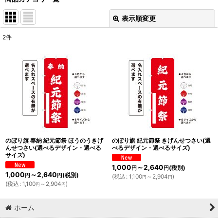
表示順変更
閉じる
2
件
表示数
:
並び順
:
絞り込む
のぼり旗 奉納 紀元節祭 ほうのうきげ
のぼり旗 紀元節祭 きげんせつさい(選
んせつさい(選べるデザイン・選べる
べるデザイン・選べるサイズ)
サイズ)
1,000
～2,640
(税別)
円
円
1,000
～2,640
(税別)
円
円
(
税込
:
1,100
～2,904
)
円
円
(
税込
:
1,100
～2,904
)
円
円
ホーム