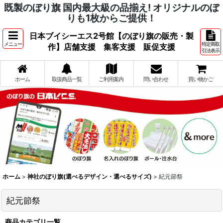
既製のぼり旗 国内最大級の品揃え! オリジナルのぼ
りも1枚からご提供！
日本ブイシーエス2号館【のぼり旗の販売・製
メニュー
特定商取
作】店舗支援 集客支援 販促支援
引法表示
ホーム
取扱商品一覧
ご利用案内
問い合わせ
買い物かご
ホーム
>
神社のぼり旗(選べるデザイン・選べるサイズ)
>
紀元節祭
紀元節祭
商品カテゴリ一覧