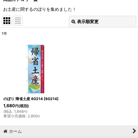
お土産に関するのぼりを集めました！
表示順変更
閉じる
1
件
表示数
:
並び順
:
絞り込む
のぼり 帰省土産 60214
[
60214
]
1,680
(税別)
円
(
税込
:
1,848
)
円
希望小売価格
:
2,800
円
ホーム