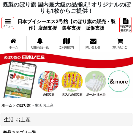
既製のぼり旗 国内最大級の品揃え! オリジナルのぼ
りも1枚からご提供！
日本ブイシーエス2号館【のぼり旗の販売・製
メニュー
特定商取
作】店舗支援 集客支援 販促支援
引法表示
ホーム
取扱商品一覧
ご利用案内
問い合わせ
買い物かご
ホーム
>
のぼり旗
>
生活 お土産
生活 お土産
商品カテゴリ一覧