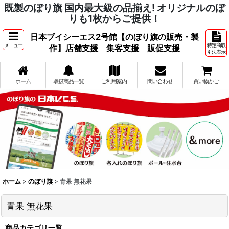
既製のぼり旗 国内最大級の品揃え! オリジナルのぼ
りも1枚からご提供！
日本ブイシーエス2号館【のぼり旗の販売・製
メニュー
特定商取
作】店舗支援 集客支援 販促支援
引法表示
ホーム
取扱商品一覧
ご利用案内
問い合わせ
買い物かご
ホーム
>
のぼり旗
>
青果 無花果
青果 無花果
商品カテゴリ一覧