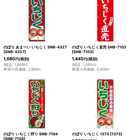
のぼり あまーい いちじく SNB-4327
のぼり いちじく直売 SNB-7103
[
SNB-4327
]
[
SNB-7103
]
1,680
1,440
(税別)
(税別)
円
円
(
税込
:
1,848
)
(
税込
:
1,584
)
円
円
希望小売価格
:
2,800
希望小売価格
:
2,400
円
円
のぼり いちじく狩り SNB-7104
のぼり いちじく 1373
[
1373
]
[
SNB-7104
]