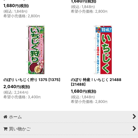
1,680
(税別)
円
1,680
(税別)
円
(
税込
:
1,848
)
円
(
税込
:
1,848
)
希望小売価格
:
2,800
円
円
希望小売価格
:
2,800
円
のぼり いちじく狩り 1375
[
1375
]
のぼり 特産！いちじく 21488
[
21488
]
2,040
(税別)
円
1,680
(税別)
円
(
税込
:
2,244
)
円
希望小売価格
:
3,400
(
税込
:
1,848
)
円
円
希望小売価格
:
2,800
円
ホーム
買い物かご