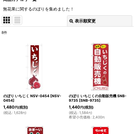
無花果に関するのぼりを集めました！
表示順変更
閉じる
8
件
表示数
:
並び順
:
絞り込む
のぼり いちじく NSV-0454
[
NSV-
のぼり いちじくの自動販売機 SNB-
0454
]
9735
[
SNB-9735
]
1,480
1,440
(税別)
(税別)
円
円
(
税込
:
1,628
)
(
税込
:
1,584
)
円
円
希望小売価格
:
2,400
円