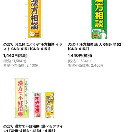
のぼり お気軽にどうぞ 漢方相談 イラ
のぼり 漢方相談 緑 人 GNB-4152
スト GNB-4151
[
GNB-4151
]
[
GNB-4152
]
1,440
1,440
(税別)
(税別)
円
円
(
税込
:
1,584
)
(
税込
:
1,584
)
円
円
希望小売価格
:
2,400
希望小売価格
:
2,400
円
円
のぼり 漢方で不妊治療 (選べるデザイ
ン)
[
GNB-4153・4154・4155
]