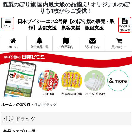
既製のぼり旗 国内最大級の品揃え! オリジナルのぼ
りも1枚からご提供！
日本ブイシーエス2号館【のぼり旗の販売・製
メニュー
特定商取
作】店舗支援 集客支援 販促支援
引法表示
ホーム
取扱商品一覧
ご利用案内
問い合わせ
買い物かご
ホーム
>
のぼり旗
>
生活 ドラッグ
生活 ドラッグ
商品カテゴリ一覧