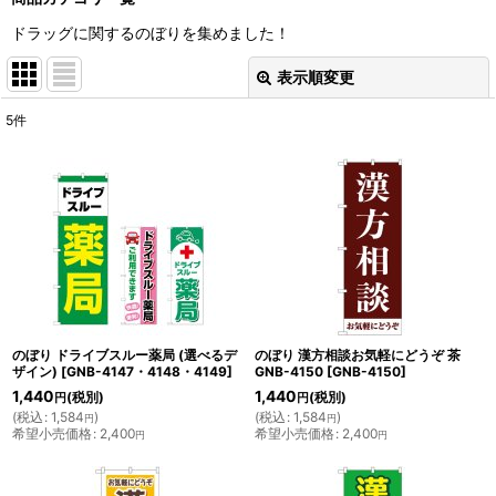
ドラッグに関するのぼりを集めました！
表示順変更
閉じる
5
件
表示数
:
並び順
:
絞り込む
のぼり ドライブスルー薬局 (選べるデ
のぼり 漢方相談お気軽にどうぞ 茶
ザイン)
[
GNB-4147・4148・4149
]
GNB-4150
[
GNB-4150
]
1,440
1,440
(税別)
(税別)
円
円
(
税込
:
1,584
)
(
税込
:
1,584
)
円
円
希望小売価格
:
2,400
希望小売価格
:
2,400
円
円