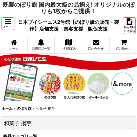
既製のぼり旗 国内最大級の品揃え! オリジナルのぼ
りも1枚からご提供！
日本ブイシーエス2号館【のぼり旗の販売・製
メニュー
特定商取
作】店舗支援 集客支援 販促支援
引法表示
ホーム
取扱商品一覧
ご利用案内
問い合わせ
買い物かご
ホーム
>
のぼり旗
>
和菓子 揚芋
和菓子 揚芋
商品カテゴリ一覧