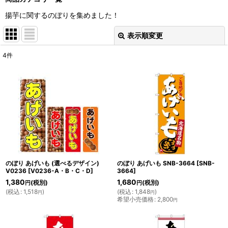
揚芋に関するのぼりを集めました！
表示順変更
閉じる
4
件
表示数
:
並び順
:
絞り込む
のぼり あげいも (選べるデザイン)
のぼり あげいも SNB-3664
[
SNB-
V0236
[
V0236-A・B・C・D
]
3664
]
1,380
1,680
(税別)
(税別)
円
円
(
税込
:
1,518
)
(
税込
:
1,848
)
円
円
希望小売価格
:
2,800
円