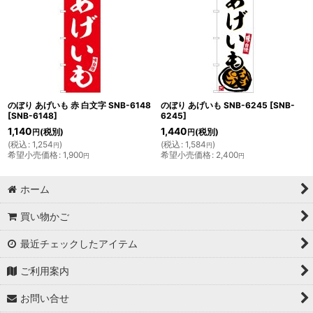
のぼり あげいも 赤 白文字 SNB-6148
のぼり あげいも SNB-6245
[
SNB-
[
SNB-6148
]
6245
]
1,140
1,440
(税別)
(税別)
円
円
(
税込
:
1,254
)
(
税込
:
1,584
)
円
円
希望小売価格
:
1,900
希望小売価格
:
2,400
円
円
ホーム
買い物かご
最近チェックしたアイテム
ご利用案内
お問い合せ