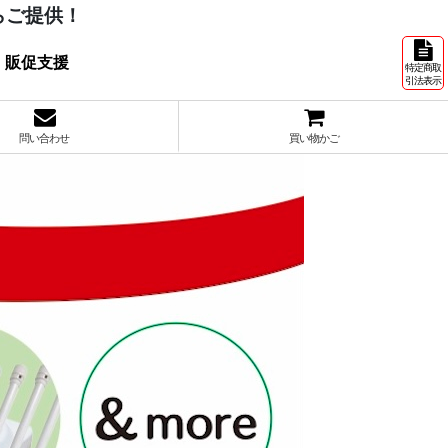
らご提供！
 販促支援
特定商取
引法表示
問い合わせ
買い物かご