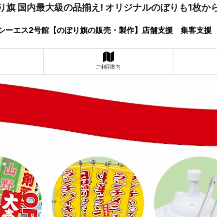
り旗 国内最大級の品揃え! オリジナルのぼりも1枚か
シーエス2号館【のぼり旗の販売・製作】店舗支援 集客支援
ご利用案内