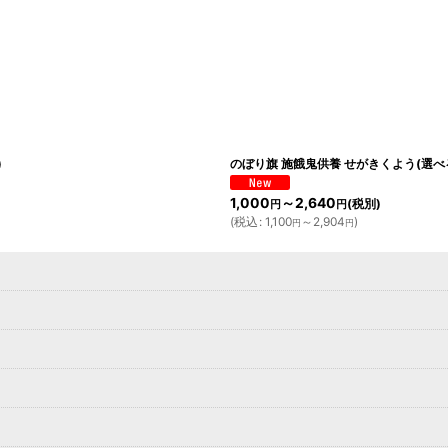
)
のぼり旗 施餓鬼供養 せがきくよう(選
1,000
～2,640
(税別)
円
円
(
税込
:
1,100
～2,904
)
円
円