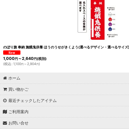
のぼり旗 奉納 施餓鬼供養 ほうのうせがきくよう(選べるデザイン・選べるサイズ
1,000
～2,640
(税別)
円
円
(
税込
:
1,100
～2,904
)
円
円
ホーム
買い物かご
最近チェックしたアイテム
ご利用案内
お問い合せ