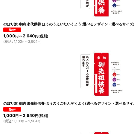
のぼり旗 奉納 永代供養 ほうのうえいたいくよう(選べるデザイン・選べるサイズ
1,000
～2,640
(税別)
円
円
(
税込
:
1,100
～2,904
)
円
円
のぼり旗 奉納 御先祖供養 ほうのうごせんぞくよう(選べるデザイン・選べるサイ
1,000
～2,640
(税別)
円
円
(
税込
:
1,100
～2,904
)
円
円