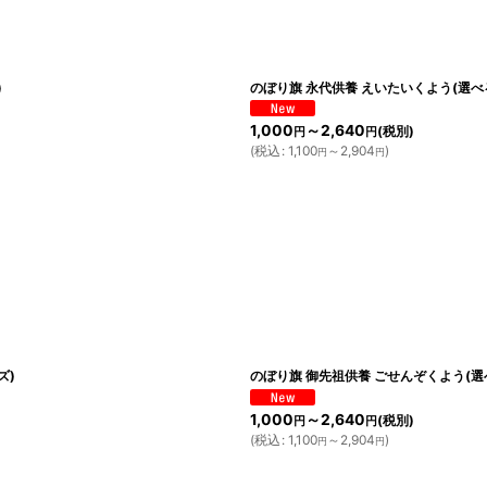
)
のぼり旗 永代供養 えいたいくよう(選
1,000
～2,640
(税別)
円
円
(
税込
:
1,100
～2,904
)
円
円
ズ)
のぼり旗 御先祖供養 ごせんぞくよう(
1,000
～2,640
(税別)
円
円
(
税込
:
1,100
～2,904
)
円
円