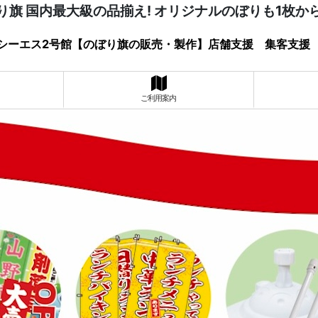
り旗 国内最大級の品揃え! オリジナルのぼりも1枚か
シーエス2号館【のぼり旗の販売・製作】店舗支援 集客支援
ご利用案内