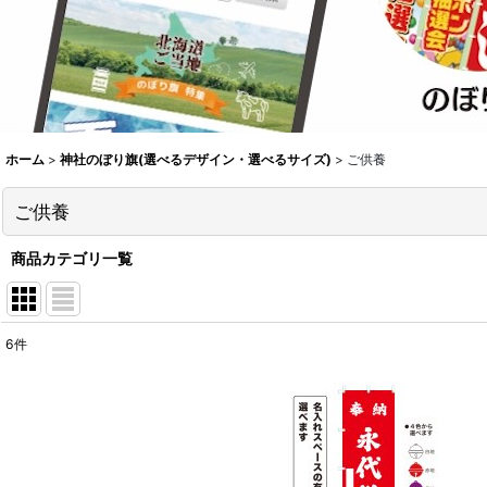
ホーム
>
神社のぼり旗(選べるデザイン・選べるサイズ)
>
ご供養
ご供養
商品カテゴリ一覧
6
件
表示数
:
並び順
: