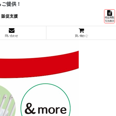
らご提供！
 販促支援
特定商取
引法表示
問い合わせ
買い物かご