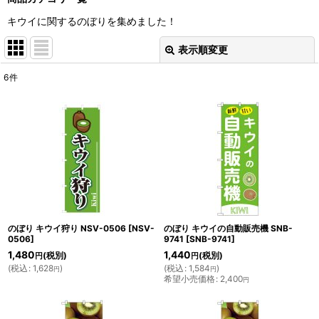
キウイに関するのぼりを集めました！
表示順変更
閉じる
6
件
表示数
:
並び順
:
絞り込む
のぼり キウイ狩り NSV-0506
[
NSV-
のぼり キウイの自動販売機 SNB-
0506
]
9741
[
SNB-9741
]
1,480
1,440
(税別)
(税別)
円
円
(
税込
:
1,628
)
(
税込
:
1,584
)
円
円
希望小売価格
:
2,400
円