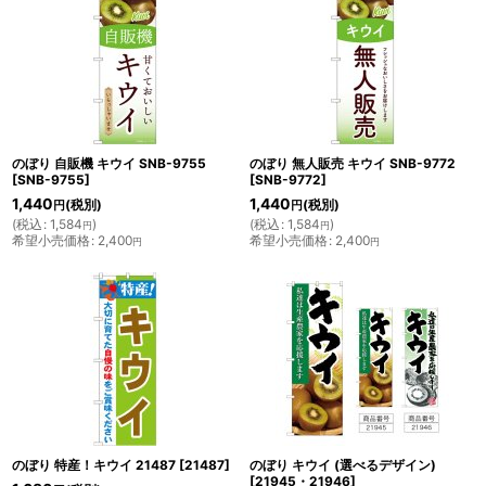
のぼり 自販機 キウイ SNB-9755
のぼり 無人販売 キウイ SNB-9772
[
SNB-9755
]
[
SNB-9772
]
1,440
1,440
(税別)
(税別)
円
円
(
税込
:
1,584
)
(
税込
:
1,584
)
円
円
希望小売価格
:
2,400
希望小売価格
:
2,400
円
円
のぼり 特産！キウイ 21487
[
21487
]
のぼり キウイ (選べるデザイン)
[
21945・21946
]