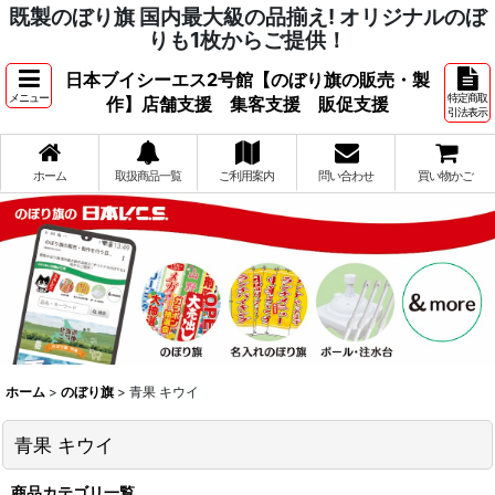
既製のぼり旗 国内最大級の品揃え! オリジナルのぼ
りも1枚からご提供！
日本ブイシーエス2号館【のぼり旗の販売・製
メニュー
特定商取
作】店舗支援 集客支援 販促支援
引法表示
ホーム
取扱商品一覧
ご利用案内
問い合わせ
買い物かご
ホーム
>
のぼり旗
>
青果 キウイ
青果 キウイ
商品カテゴリ一覧