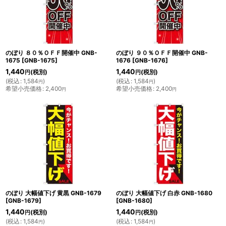
のぼり ８０％ＯＦＦ開催中 GNB-
のぼり ９０％ＯＦＦ開催中 GNB-
1675
[
GNB-1675
]
1676
[
GNB-1676
]
1,440
1,440
(税別)
(税別)
円
円
(
税込
:
1,584
)
(
税込
:
1,584
)
円
円
希望小売価格
:
2,400
希望小売価格
:
2,400
円
円
のぼり 大幅値下げ 黄黒 GNB-1679
のぼり 大幅値下げ 白赤 GNB-1680
[
GNB-1679
]
[
GNB-1680
]
1,440
1,440
(税別)
(税別)
円
円
(
税込
:
1,584
)
(
税込
:
1,584
)
円
円