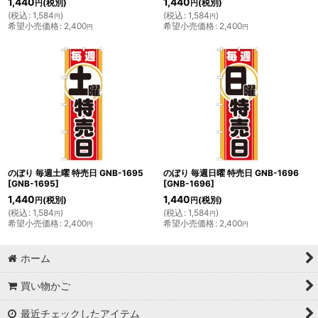
1,440
1,440
(税別)
(税別)
円
円
(
税込
:
1,584
)
(
税込
:
1,584
)
円
円
希望小売価格
:
2,400
希望小売価格
:
2,400
円
円
のぼり 毎週土曜 特売日 GNB-1695
のぼり 毎週日曜 特売日 GNB-1696
[
GNB-1695
]
[
GNB-1696
]
1,440
1,440
(税別)
(税別)
円
円
(
税込
:
1,584
)
(
税込
:
1,584
)
円
円
希望小売価格
:
2,400
希望小売価格
:
2,400
円
円
ホーム
買い物かご
最近チェックしたアイテム