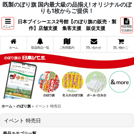
既製のぼり旗 国内最大級の品揃え! オリジナルのぼ
りも1枚からご提供！
日本ブイシーエス2号館【のぼり旗の販売・製
メニュー
特定商取
作】店舗支援 集客支援 販促支援
引法表示
ホーム
取扱商品一覧
ご利用案内
問い合わせ
買い物かご
ホーム
>
のぼり旗
>
イベント 特売日
イベント 特売日
商品カテゴリ一覧