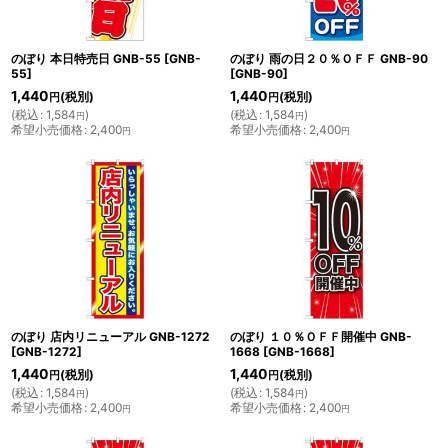
のぼり 本日特売日 GNB-55
[
GNB-
のぼり 雨の日２０％ＯＦＦ GNB-90
55
]
[
GNB-90
]
1,440
1,440
(税別)
(税別)
円
円
(
税込
:
1,584
)
(
税込
:
1,584
)
円
円
希望小売価格
:
2,400
希望小売価格
:
2,400
円
円
のぼり 店内リニューアル GNB-1272
のぼり １０％ＯＦＦ開催中 GNB-
[
GNB-1272
]
1668
[
GNB-1668
]
1,440
1,440
(税別)
(税別)
円
円
(
税込
:
1,584
)
(
税込
:
1,584
)
円
円
希望小売価格
:
2,400
希望小売価格
:
2,400
円
円