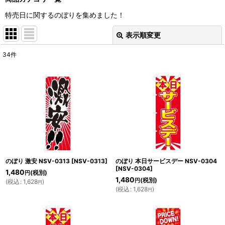
特売日に関するのぼりを集めました！
表示順変更
閉じる
34
件
表示数
:
並び順
:
絞り込む
のぼり 激安 NSV-0313
[
NSV-0313
]
のぼり 本日サービスデー NSV-0304
[
NSV-0304
]
1,480
(税別)
円
1,480
(税別)
円
(
税込
:
1,628
)
円
(
税込
:
1,628
)
円