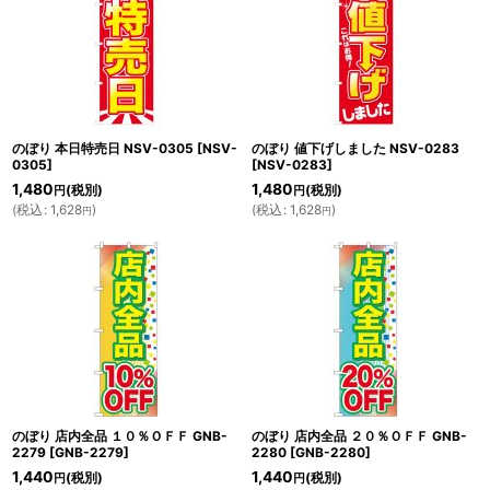
のぼり 本日特売日 NSV-0305
[
NSV-
のぼり 値下げしました NSV-0283
0305
]
[
NSV-0283
]
1,480
1,480
(税別)
(税別)
円
円
(
税込
:
1,628
)
(
税込
:
1,628
)
円
円
のぼり 店内全品 １０％ＯＦＦ GNB-
のぼり 店内全品 ２０％ＯＦＦ GNB-
2279
[
GNB-2279
]
2280
[
GNB-2280
]
1,440
1,440
(税別)
(税別)
円
円