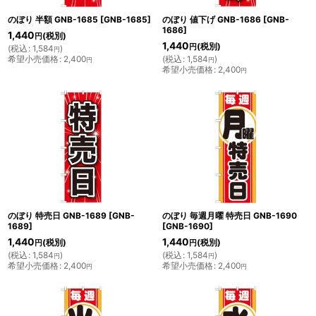
のぼり 半額 GNB-1685
[
GNB-1685
]
のぼり 値下げ GNB-1686
[
GNB-
1686
]
1,440
(税別)
円
1,440
(税別)
円
(
税込
:
1,584
)
円
希望小売価格
:
2,400
(
税込
:
1,584
)
円
円
希望小売価格
:
2,400
円
のぼり 特売日 GNB-1689
[
GNB-
のぼり 毎週月曜 特売日 GNB-1690
1689
]
[
GNB-1690
]
1,440
1,440
(税別)
(税別)
円
円
(
税込
:
1,584
)
(
税込
:
1,584
)
円
円
希望小売価格
:
2,400
希望小売価格
:
2,400
円
円