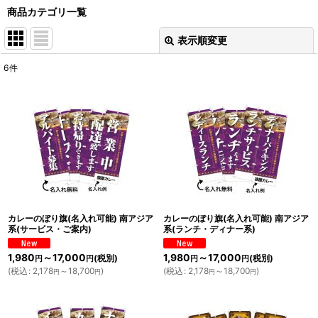
商品カテゴリ一覧
表示順変更
閉じる
6
件
表示数
:
並び順
:
絞り込む
カレーのぼり旗(名入れ可能) 南アジア
カレーのぼり旗(名入れ可能) 南アジア
系(サービス・ご案内)
系(ランチ・ディナー系)
1,980
～17,000
1,980
～17,000
(税別)
(税別)
円
円
円
円
(
税込
:
2,178
～18,700
)
(
税込
:
2,178
～18,700
)
円
円
円
円