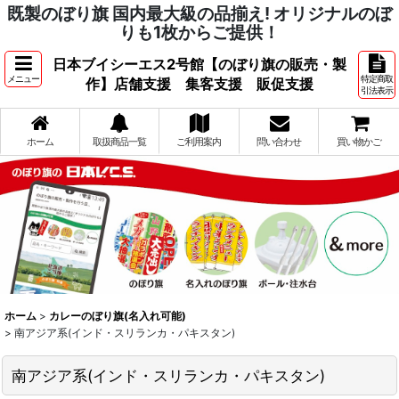
既製のぼり旗 国内最大級の品揃え! オリジナルのぼ
りも1枚からご提供！
日本ブイシーエス2号館【のぼり旗の販売・製
メニュー
特定商取
作】店舗支援 集客支援 販促支援
引法表示
ホーム
取扱商品一覧
ご利用案内
問い合わせ
買い物かご
ホーム
>
カレーのぼり旗(名入れ可能)
>
南アジア系(インド・スリランカ・パキスタン)
南アジア系(インド・スリランカ・パキスタン)