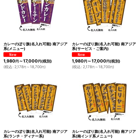
カレーのぼり旗(名入れ可能) 南アジア
カレーのぼり旗(名入れ可能) 南アジア
系(メニュー)
系(サービス・ご案内)
1,980
～17,000
1,980
～17,000
(税別)
(税別)
円
円
円
円
(
税込
:
2,178
～18,700
)
(
税込
:
2,178
～18,700
)
円
円
円
円
カレーのぼり旗(名入れ可能) 南アジア
カレーのぼり旗(名入れ可能) 南アジア
系(ランチ・ディナー系)
系(南インド系メニュー)