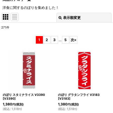
洋食に関するのぼりを集めました！
表示順変更
閉じる
271
件
表示数
:
1
2
3
...
5
次
»
並び順
:
絞り込む
のぼり スタミナライス V3390
のぼり グラタンフライ V3183
[
V3390
]
[
V3183
]
1,380
1,380
(税別)
(税別)
円
円
(
税込
:
1,518
)
(
税込
:
1,518
)
円
円