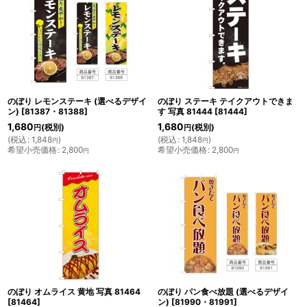
のぼり レモンステーキ (選べるデザイ
のぼり ステーキ テイクアウトできま
ン)
[
81387・81388
]
す 写真 81444
[
81444
]
1,680
1,680
(税別)
(税別)
円
円
(
税込
:
1,848
)
(
税込
:
1,848
)
円
円
希望小売価格
:
2,800
希望小売価格
:
2,800
円
円
のぼり オムライス 黄地 写真 81464
のぼり パン食べ放題 (選べるデザイ
[
81464
]
ン)
[
81990・81991
]