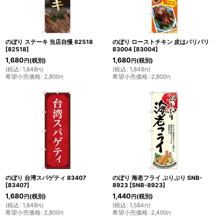
のぼり ステーキ 当店自慢 82518
のぼり ローストチキン 皮はパリパリ
[
82518
]
83004
[
83004
]
1,680
1,680
(税別)
(税別)
円
円
(
税込
:
1,848
)
(
税込
:
1,848
)
円
円
希望小売価格
:
2,800
希望小売価格
:
2,800
円
円
のぼり 台湾スパゲティ 83407
のぼり 海老フライ ぷりぷり SNB-
[
83407
]
8923
[
SNB-8923
]
1,680
1,440
(税別)
(税別)
円
円
(
税込
:
1,848
)
(
税込
:
1,584
)
円
円
希望小売価格
:
2,800
希望小売価格
:
2,400
円
円