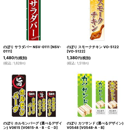
のぼり サラダバー NSV-0111
[
NSV-
のぼり スモークチキン VO-5122
0111
]
[
VO-5122
]
1,480
1,380
(税別)
(税別)
円
円
(
税込
:
1,628
)
(
税込
:
1,518
)
円
円
のぼり ホルモンバーグ (選べるデザイ
のぼり カツサンド (選べるデザイン)
ン) V0615
[
V0615-A・B・C・D
]
V0548
[
V0548-A・B
]