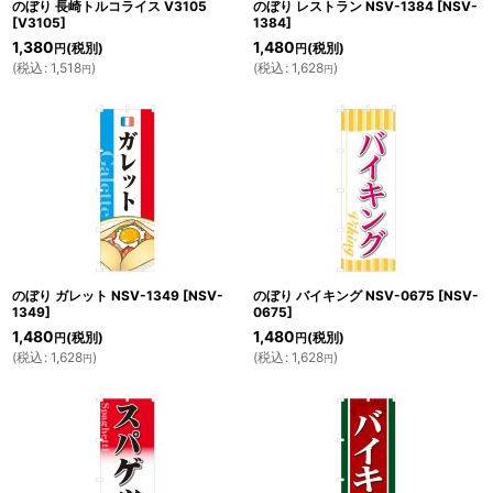
のぼり 長崎トルコライス V3105
のぼり レストラン NSV-1384
[
NSV-
[
V3105
]
1384
]
1,380
1,480
(税別)
(税別)
円
円
(
税込
:
1,518
)
(
税込
:
1,628
)
円
円
のぼり ガレット NSV-1349
[
NSV-
のぼり バイキング NSV-0675
[
NSV-
1349
]
0675
]
1,480
1,480
(税別)
(税別)
円
円
(
税込
:
1,628
)
(
税込
:
1,628
)
円
円