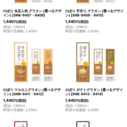
のぼり 当店人気 グラタン (選べるデザ
のぼり 手作り グラタン (選べるデザイ
イン)
[
SNB-9407・9408
]
ン)
[
SNB-9409・9410
]
1,440
1,440
(税別)
(税別)
円
円
(
税込
:
1,584
)
(
税込
:
1,584
)
円
円
希望小売価格
:
2,400
希望小売価格
:
2,400
円
円
のぼり マカロニグラタン (選べるデザ
のぼり ポテトグラタン (選べるデザイ
イン)
[
SNB-9411・9412
]
ン)
[
SNB-9413・9414
]
1,440
1,440
(税別)
(税別)
円
円
(
税込
:
1,584
)
(
税込
:
1,584
)
円
円
希望小売価格
:
2,400
希望小売価格
:
2,400
円
円