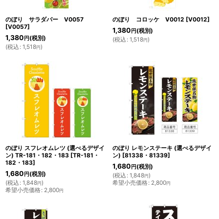
のぼり サラダバー V0057
のぼり コロッケ V0012
[
V0012
]
[
V0057
]
1,380
(税別)
円
1,380
(税別)
円
(
税込
:
1,518
)
円
(
税込
:
1,518
)
円
のぼり スフレオムレツ (選べるデザイ
のぼり レモンステーキ (選べるデザイ
ン) TR-181・182・183
[
TR-181・
ン)
[
81338・81339
]
182・183
]
1,680
(税別)
円
1,680
(税別)
円
(
税込
:
1,848
)
円
(
税込
:
1,848
)
希望小売価格
:
2,800
円
円
希望小売価格
:
2,800
円