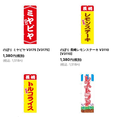
のぼり ミヤビヤ V3175
[
V3175
]
のぼり 長崎レモンステーキ V3110
[
V3110
]
1,380
(税別)
円
1,380
(税別)
円
(
税込
:
1,518
)
円
(
税込
:
1,518
)
円