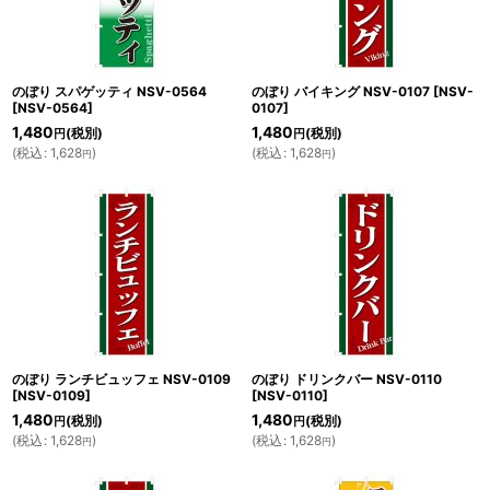
のぼり スパゲッティ NSV-0564
のぼり バイキング NSV-0107
[
NSV-
[
NSV-0564
]
0107
]
1,480
1,480
(税別)
(税別)
円
円
(
税込
:
1,628
)
(
税込
:
1,628
)
円
円
のぼり ランチビュッフェ NSV-0109
のぼり ドリンクバー NSV-0110
[
NSV-0109
]
[
NSV-0110
]
1,480
1,480
(税別)
(税別)
円
円
(
税込
:
1,628
)
(
税込
:
1,628
)
円
円