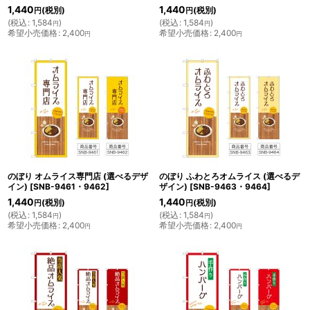
1,440
1,440
(税別)
(税別)
円
円
(
税込
:
1,584
)
(
税込
:
1,584
)
円
円
希望小売価格
:
2,400
希望小売価格
:
2,400
円
円
のぼり オムライス専門店 (選べるデザ
のぼり ふわとろオムライス (選べるデ
イン)
[
SNB-9461・9462
]
ザイン)
[
SNB-9463・9464
]
1,440
1,440
(税別)
(税別)
円
円
(
税込
:
1,584
)
(
税込
:
1,584
)
円
円
希望小売価格
:
2,400
希望小売価格
:
2,400
円
円