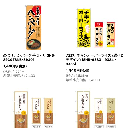
のぼり ハンバーグ 手づくり SNB-
のぼり チキンオーバーライス (選べる
8930
[
SNB-8930
]
デザイン)
[
SNB-9333・9334・
9335
]
1,440
(税別)
円
1,440
(税別)
円
(
税込
:
1,584
)
円
希望小売価格
:
2,400
(
税込
:
1,584
)
円
円
希望小売価格
:
2,400
円