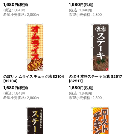
1,680
1,680
(税別)
(税別)
円
円
(
税込
:
1,848
)
(
税込
:
1,848
)
円
円
希望小売価格
:
2,800
希望小売価格
:
2,800
円
円
のぼり オムライス チェック地 82104
のぼり 本格ステーキ 写真 82517
[
82104
]
[
82517
]
1,680
1,680
(税別)
(税別)
円
円
(
税込
:
1,848
)
(
税込
:
1,848
)
円
円
希望小売価格
:
2,800
希望小売価格
:
2,800
円
円