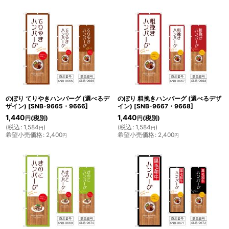
のぼり てりやきハンバーグ (選べるデ
のぼり 粗挽きハンバーグ (選べるデザ
ザイン)
[
SNB-9665・9666
]
イン)
[
SNB-9667・9668
]
1,440
1,440
(税別)
(税別)
円
円
(
税込
:
1,584
)
(
税込
:
1,584
)
円
円
希望小売価格
:
2,400
希望小売価格
:
2,400
円
円