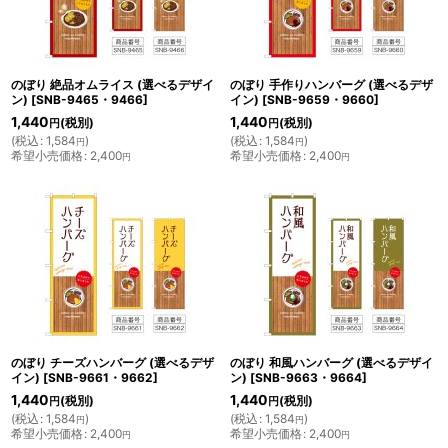
のぼり 絶品オムライス (選べるデザイ
のぼり 手作りハンバーグ (選べるデザ
ン)
[
SNB-9465・9466
]
イン)
[
SNB-9659・9660
]
1,440
1,440
(税別)
(税別)
円
円
(
税込
:
1,584
)
(
税込
:
1,584
)
円
円
希望小売価格
:
2,400
希望小売価格
:
2,400
円
円
のぼり チーズハンバーグ (選べるデザ
のぼり 和風ハンバーグ (選べるデザイ
イン)
[
SNB-9661・9662
]
ン)
[
SNB-9663・9664
]
1,440
1,440
(税別)
(税別)
円
円
(
税込
:
1,584
)
(
税込
:
1,584
)
円
円
希望小売価格
:
2,400
希望小売価格
:
2,400
円
円