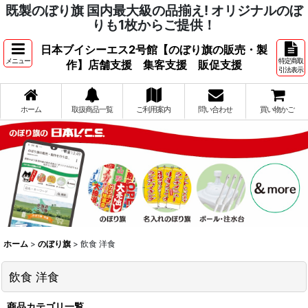
既製のぼり旗 国内最大級の品揃え! オリジナルのぼ
りも1枚からご提供！
日本ブイシーエス2号館【のぼり旗の販売・製
メニュー
特定商取
作】店舗支援 集客支援 販促支援
引法表示
ホーム
取扱商品一覧
ご利用案内
問い合わせ
買い物かご
ホーム
>
のぼり旗
>
飲食 洋食
飲食 洋食
商品カテゴリ一覧