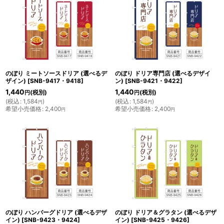
のぼり ミートソースドリア (選べるデ
のぼり ドリア専門店 (選べるデザイ
ザイン)
[
SNB-9417・9418
]
ン)
[
SNB-9421・9422
]
1,440
1,440
(税別)
(税別)
円
円
(
税込
:
1,584
)
(
税込
:
1,584
)
円
円
希望小売価格
:
2,400
希望小売価格
:
2,400
円
円
のぼり ハンバーグドリア (選べるデザ
のぼり ドリア＆グラタン (選べるデザ
イン)
[
SNB-9423・9424
]
イン)
[
SNB-9425・9426
]