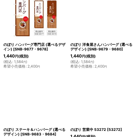
のぼり ハンバーグ専門店 (選べるデザ
のぼり 洋食屋さんハンバーグ (選べる
イン)
[
SNB-9677・9678
]
デザイン)
[
SNB-9679・9680
]
1,440
1,440
(税別)
(税別)
円
円
(
税込
:
1,584
)
(
税込
:
1,584
)
円
円
希望小売価格
:
2,400
希望小売価格
:
2,400
円
円
のぼり ステーキ＆ハンバーグ (選べる
のぼり 営業中 53272
[
53272
]
デザイン)
[
SNB-9683・9684
]
1,440
(税別)
円