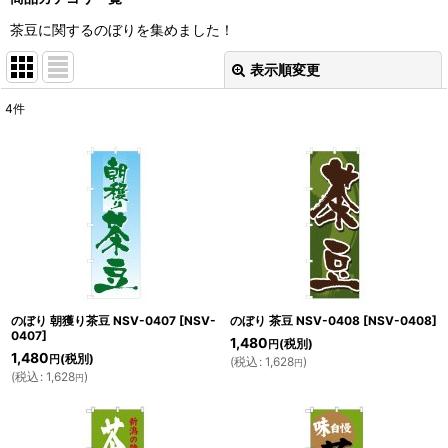
茶豆に関するのぼりを集めました！
表示順変更
閉じる
4
件
表示数
:
並び順
:
絞り込む
のぼり 朝獲り茶豆 NSV-0407
[
NSV-
のぼり 茶豆 NSV-0408
[
NSV-0408
]
0407
]
1,480
(税別)
円
1,480
(税別)
円
(
税込
:
1,628
)
円
(
税込
:
1,628
)
円