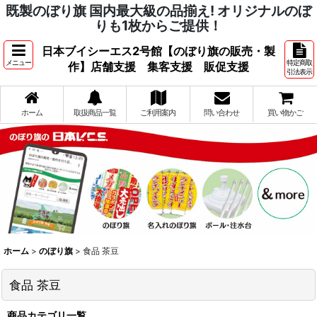
既製のぼり旗 国内最大級の品揃え! オリジナルのぼ
りも1枚からご提供！
日本ブイシーエス2号館【のぼり旗の販売・製
メニュー
特定商取
作】店舗支援 集客支援 販促支援
引法表示
ホーム
取扱商品一覧
ご利用案内
問い合わせ
買い物かご
ホーム
>
のぼり旗
>
食品 茶豆
食品 茶豆
商品カテゴリ一覧