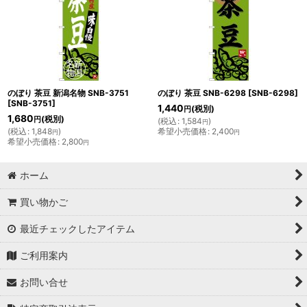
のぼり 茶豆 新潟名物 SNB-3751
のぼり 茶豆 SNB-6298
[
SNB-6298
]
[
SNB-3751
]
1,440
(税別)
円
1,680
(税別)
円
(
税込
:
1,584
)
円
(
税込
:
1,848
)
希望小売価格
:
2,400
円
円
希望小売価格
:
2,800
円
ホーム
買い物かご
最近チェックしたアイテム
ご利用案内
お問い合せ