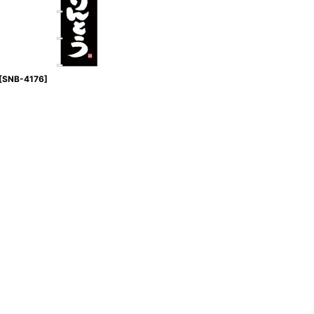
[
SNB-4176
]