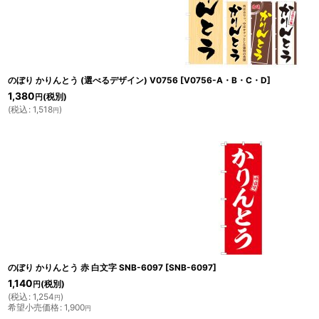
のぼり かりんとう (選べるデザイン) V0756
[
V0756-A・B・C・D
]
1,380
(税別)
円
(
税込
:
1,518
)
円
のぼり かりんとう 赤 白文字 SNB-6097
[
SNB-6097
]
1,140
(税別)
円
(
税込
:
1,254
)
円
希望小売価格
:
1,900
円