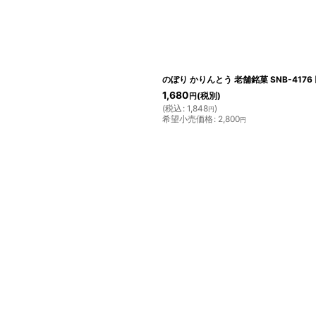
絞り込む
のぼり かりんとう 老舗銘菓 SNB-4176
1,680
(税別)
円
(
税込
:
1,848
)
円
希望小売価格
:
2,800
円