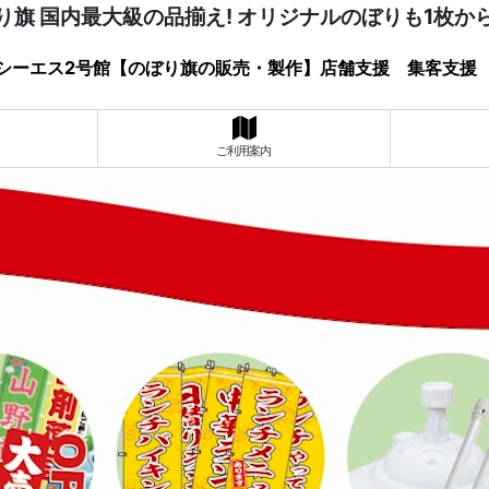
り旗 国内最大級の品揃え! オリジナルのぼりも1枚か
シーエス2号館【のぼり旗の販売・製作】店舗支援 集客支援
ご利用案内