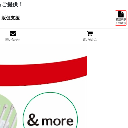
らご提供！
 販促支援
特定商取
引法表示
問い合わせ
買い物かご