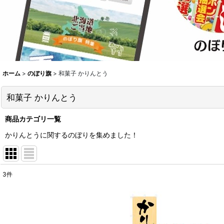
ホーム
>
のぼり旗
>
和菓子 かりんとう
和菓子 かりんとう
商品カテゴリ一覧
かりんとうに関するのぼりを集めました！
3
件
表示数
:
並び順
: