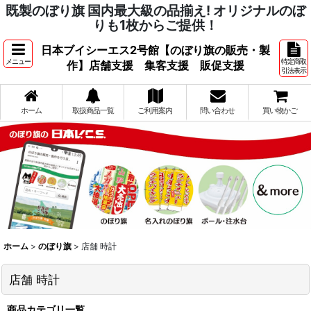
既製のぼり旗 国内最大級の品揃え! オリジナルのぼ
りも1枚からご提供！
日本ブイシーエス2号館【のぼり旗の販売・製
メニュー
特定商取
作】店舗支援 集客支援 販促支援
引法表示
ホーム
取扱商品一覧
ご利用案内
問い合わせ
買い物かご
ホーム
>
のぼり旗
>
店舗 時計
店舗 時計
商品カテゴリ一覧