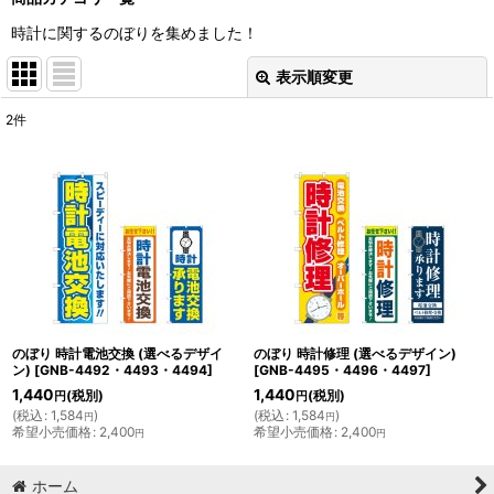
時計に関するのぼりを集めました！
表示順変更
閉じる
2
件
表示数
:
並び順
:
絞り込む
のぼり 時計電池交換 (選べるデザイ
のぼり 時計修理 (選べるデザイン)
ン)
[
GNB-4492・4493・4494
]
[
GNB-4495・4496・4497
]
1,440
1,440
(税別)
(税別)
円
円
(
税込
:
1,584
)
(
税込
:
1,584
)
円
円
希望小売価格
:
2,400
希望小売価格
:
2,400
円
円
ホーム