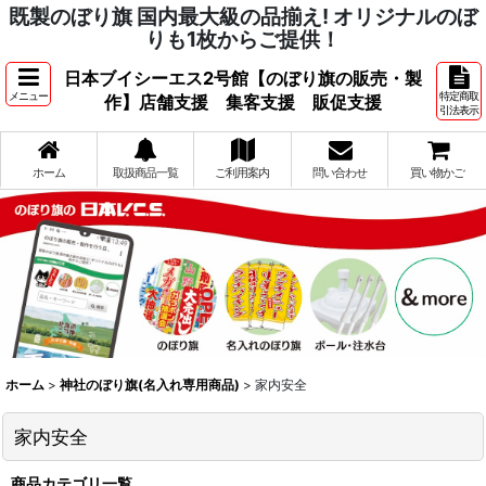
既製のぼり旗 国内最大級の品揃え! オリジナルのぼ
りも1枚からご提供！
日本ブイシーエス2号館【のぼり旗の販売・製
メニュー
特定商取
作】店舗支援 集客支援 販促支援
引法表示
ホーム
取扱商品一覧
ご利用案内
問い合わせ
買い物かご
ホーム
>
神社のぼり旗(名入れ専用商品)
>
家内安全
家内安全
商品カテゴリ一覧