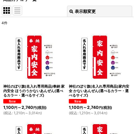
表示順変更
閉じる
4
件
表示数
:
並び順
:
絞り込む
神社のぼり旗(名入れ専用商品)奉納 家
神社のぼり旗(名入れ専用商品)家内安
内安全 ほうのうかないあんぜん(選べ
全 かないあんぜん(選べるカラー・選
るカラー・選べるサイズ)
べるサイズ)
1,100
～2,740
1,100
～2,740
(税別)
(税別)
円
円
円
円
(
税込
:
1,210
～3,014
)
(
税込
:
1,210
～3,014
)
円
円
円
円