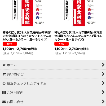
神社のぼり旗(名入れ専用商品)奉納 家
神社のぼり旗(名入れ専用商品)家内安
内安全祈願 ほうのうかないあんぜんき
全祈願 かないあんぜんきがん(選べる
がん(選べるカラー・選べるサイズ)
カラー・選べるサイズ)
1,100
～2,740
1,100
～2,740
(税別)
(税別)
円
円
円
円
(
税込
:
1,210
～3,014
)
(
税込
:
1,210
～3,014
)
円
円
円
円
ホーム
買い物かご
最近チェックしたアイテム
ご利用案内
お問い合せ