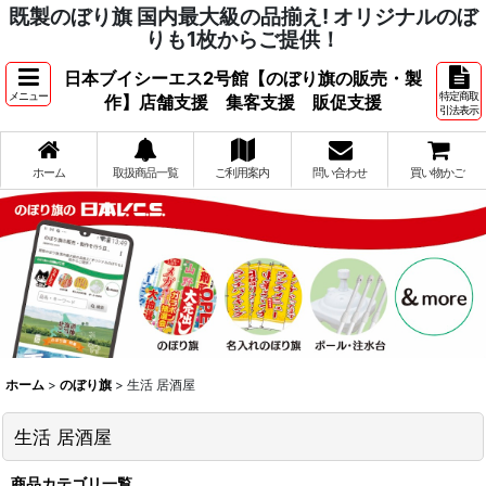
既製のぼり旗 国内最大級の品揃え! オリジナルのぼ
りも1枚からご提供！
日本ブイシーエス2号館【のぼり旗の販売・製
メニュー
特定商取
作】店舗支援 集客支援 販促支援
引法表示
ホーム
取扱商品一覧
ご利用案内
問い合わせ
買い物かご
ホーム
>
のぼり旗
>
生活 居酒屋
生活 居酒屋
商品カテゴリ一覧