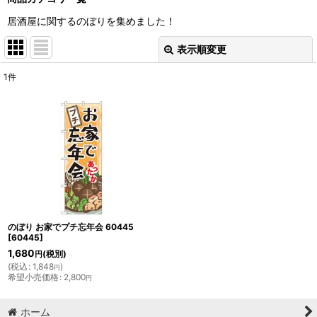
居酒屋に関するのぼりを集めました！
表示順変更
閉じる
1
件
表示数
:
並び順
:
絞り込む
のぼり お家でプチ忘年会 60445
[
60445
]
1,680
(税別)
円
(
税込
:
1,848
)
円
希望小売価格
:
2,800
円
ホーム