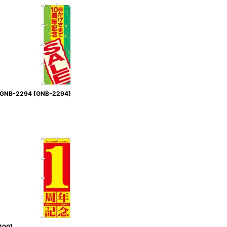
NB-2294
[
GNB-2294
]
400
]