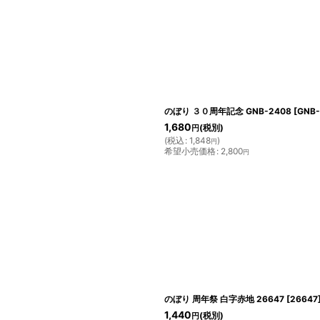
のぼり ３０周年記念 GNB-2408
[
GNB-
1,680
(税別)
円
(
税込
:
1,848
)
円
希望小売価格
:
2,800
円
のぼり 周年祭 白字赤地 26647
[
26647
1,440
(税別)
円