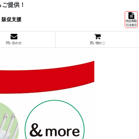
らご提供！
 販促支援
特定商取
引法表示
問い合わせ
買い物かご