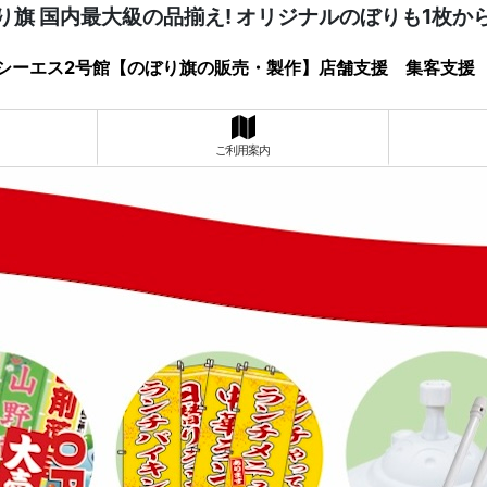
り旗 国内最大級の品揃え! オリジナルのぼりも1枚か
シーエス2号館【のぼり旗の販売・製作】店舗支援 集客支援
ご利用案内