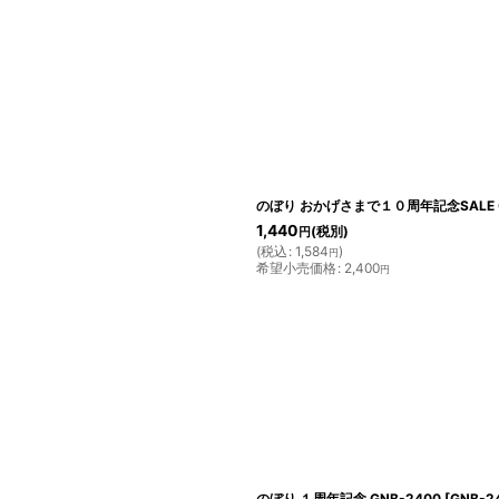
のぼり おかげさまで１０周年記念SALE G
1,440
(税別)
円
(
税込
:
1,584
)
円
希望小売価格
:
2,400
円
のぼり １周年記念 GNB-2400
[
GNB-2