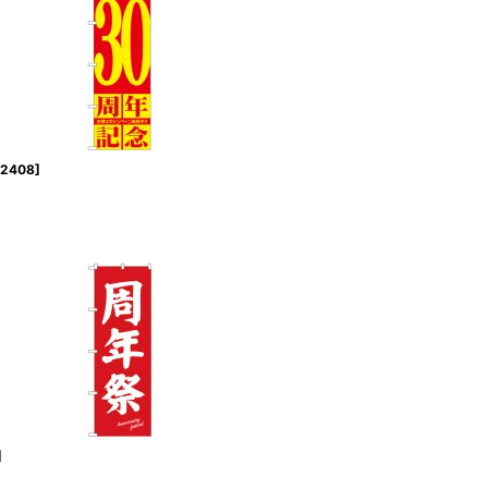
2408
]
]