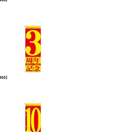
402
]