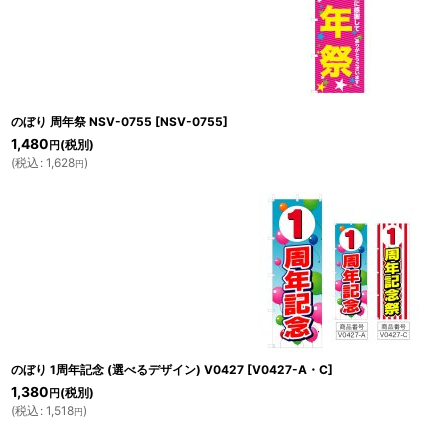
のぼり 周年祭 NSV-0755
[
NSV-0755
]
1,480
(税別)
円
(
税込
:
1,628
)
円
のぼり 1周年記念 (選べるデザイン) V0427
[
V0427-A・C
]
1,380
(税別)
円
(
税込
:
1,518
)
円