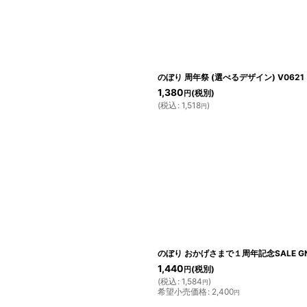
絞り込む
のぼり 周年祭 (選べるデザイン) V0621
1,380
(税別)
円
(
税込
:
1,518
)
円
のぼり おかげさまで１周年記念SALE GN
1,440
(税別)
円
(
税込
:
1,584
)
円
希望小売価格
:
2,400
円