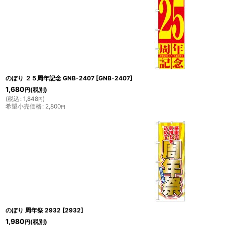
のぼり ２５周年記念 GNB-2407
[
GNB-2407
]
1,680
(税別)
円
(
税込
:
1,848
)
円
希望小売価格
:
2,800
円
のぼり 周年祭 2932
[
2932
]
1,980
(税別)
円