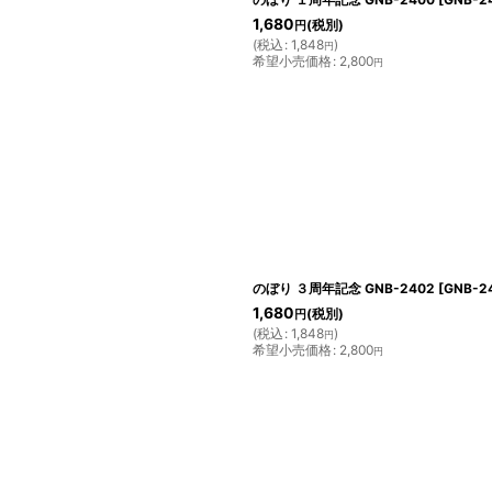
1,680
(税別)
円
(
税込
:
1,848
)
円
希望小売価格
:
2,800
円
のぼり ３周年記念 GNB-2402
[
GNB-2
1,680
(税別)
円
(
税込
:
1,848
)
円
希望小売価格
:
2,800
円