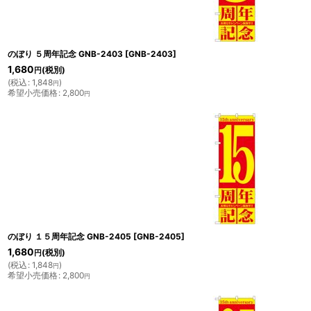
のぼり ５周年記念 GNB-2403
[
GNB-2403
]
1,680
(税別)
円
(
税込
:
1,848
)
円
希望小売価格
:
2,800
円
のぼり １５周年記念 GNB-2405
[
GNB-2405
]
1,680
(税別)
円
(
税込
:
1,848
)
円
希望小売価格
:
2,800
円