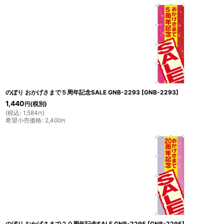
のぼり おかげさまで５周年記念SALE GNB-2293
[
GNB-2293
]
1,440
(税別)
円
(
税込
:
1,584
)
円
希望小売価格
:
2,400
円
のぼり おかげさまで２０周年記念SALE GNB-2295
[
GNB-2295
]