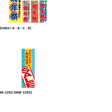
[
V0621-A・B・C・D
]
B-2292
[
GNB-2292
]