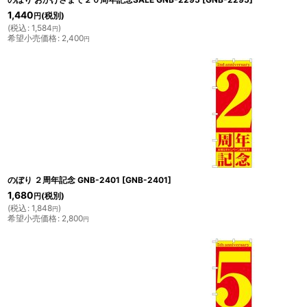
1,440
(税別)
円
(
税込
:
1,584
)
円
希望小売価格
:
2,400
円
のぼり ２周年記念 GNB-2401
[
GNB-2401
]
1,680
(税別)
円
(
税込
:
1,848
)
円
希望小売価格
:
2,800
円