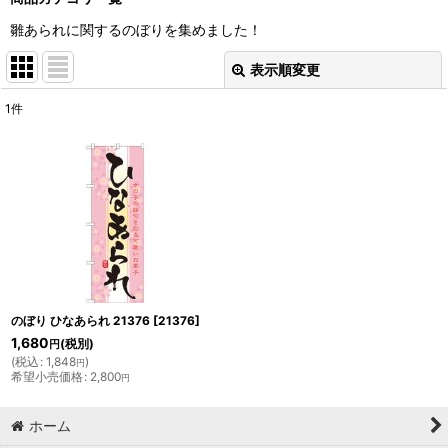
雛あられに関するのぼりを集めました！
表示順変更
閉じる
1
件
表示数
:
並び順
:
絞り込む
のぼり ひなあられ 21376
[
21376
]
1,680
(税別)
円
(
税込
:
1,848
)
円
希望小売価格
:
2,800
円
ホーム