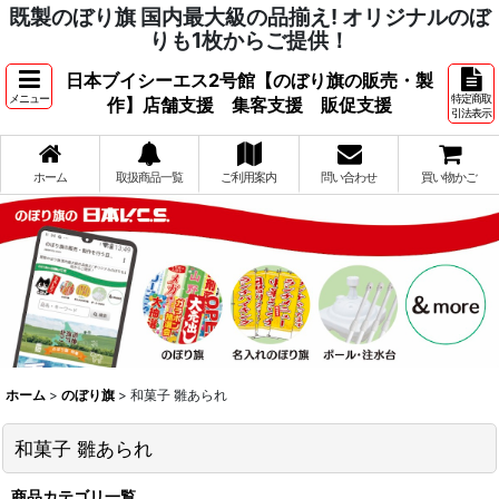
既製のぼり旗 国内最大級の品揃え! オリジナルのぼ
りも1枚からご提供！
日本ブイシーエス2号館【のぼり旗の販売・製
メニュー
特定商取
作】店舗支援 集客支援 販促支援
引法表示
ホーム
取扱商品一覧
ご利用案内
問い合わせ
買い物かご
ホーム
>
のぼり旗
>
和菓子 雛あられ
和菓子 雛あられ
商品カテゴリ一覧