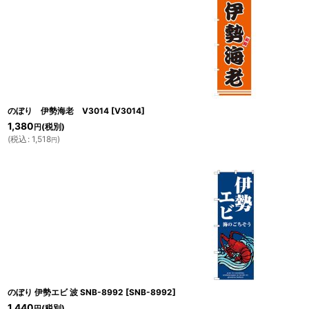
のぼり 伊勢海老 V3014
[
V3014
]
1,380
(税別)
円
(
税込
:
1,518
)
円
のぼり 伊勢エビ 波 SNB-8992
[
SNB-8992
]
1,440
(税別)
円