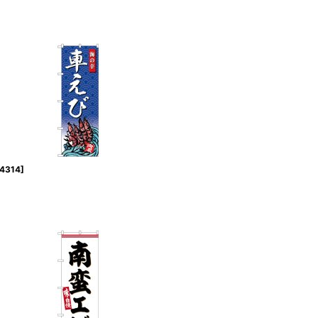
4314
]