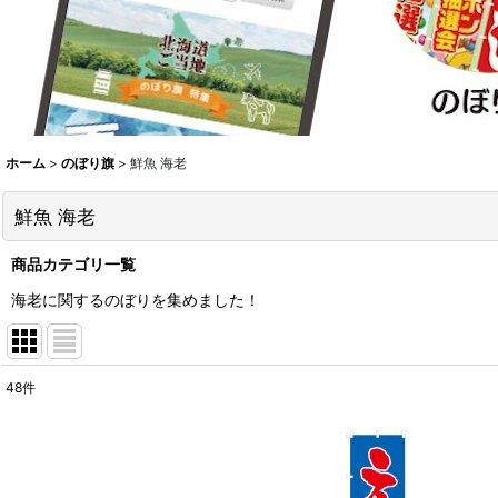
ホーム
>
のぼり旗
>
鮮魚 海老
鮮魚 海老
商品カテゴリ一覧
海老に関するのぼりを集めました！
48
件
表示数
:
並び順
: