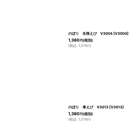
絞り込む
のぼり 生桜えび V3004
[
V3004
]
1,380
(税別)
円
(
税込
:
1,518
)
円
のぼり 車えび V3013
[
V3013
]
1,380
(税別)
円
(
税込
:
1,518
)
円