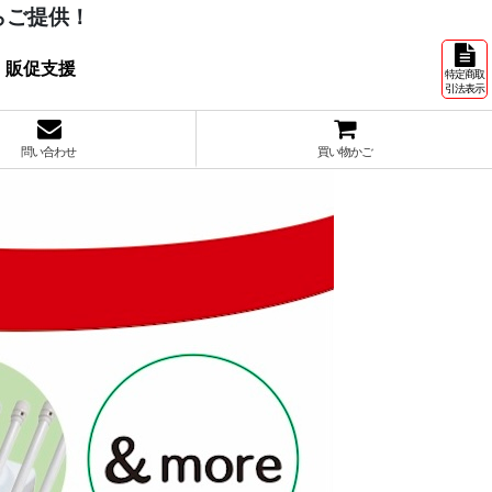
らご提供！
 販促支援
特定商取
引法表示
問い合わせ
買い物かご