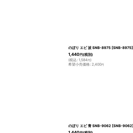
のぼり エビ 波 SNB-8975
[
SNB-8975
]
1,440
(税別)
円
(
税込
:
1,584
)
円
希望小売価格
:
2,400
円
のぼり エビ 青 SNB-9062
[
SNB-9062
1,440
(税別)
円