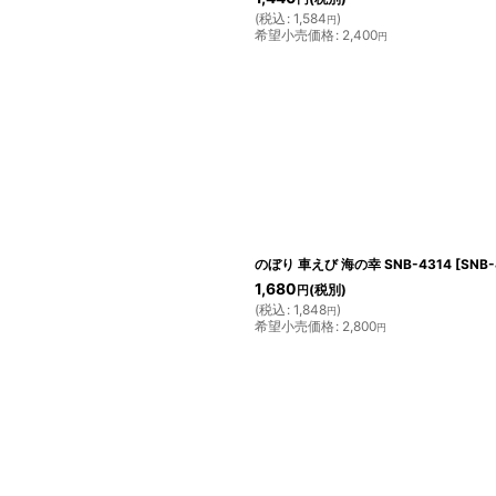
(
税込
:
1,584
)
円
希望小売価格
:
2,400
円
のぼり 車えび 海の幸 SNB-4314
[
SNB-
1,680
(税別)
円
(
税込
:
1,848
)
円
希望小売価格
:
2,800
円