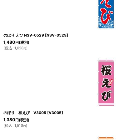
のぼり えび NSV-0529
[
NSV-0529
]
1,480
(税別)
円
(
税込
:
1,628
)
円
のぼり 桜えび V3005
[
V3005
]
1,380
(税別)
円
(
税込
:
1,518
)
円