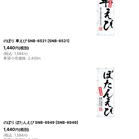
のぼり 車えび SNB-6521
[
SNB-6521
]
1,440
(税別)
円
(
税込
:
1,584
)
円
希望小売価格
:
2,400
円
のぼり ぼたんえび SNB-6949
[
SNB-6949
]
1,440
(税別)
円
(
税込
:
1,584
)
円