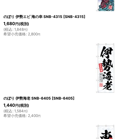
のぼり 伊勢エビ 海の幸 SNB-4315
[
SNB-4315
]
1,680
(税別)
円
(
税込
:
1,848
)
円
希望小売価格
:
2,800
円
のぼり 伊勢海老 SNB-6405
[
SNB-6405
]
1,440
(税別)
円
(
税込
:
1,584
)
円
希望小売価格
:
2,400
円