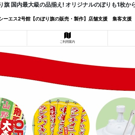
り旗 国内最大級の品揃え! オリジナルのぼりも1枚か
シーエス2号館【のぼり旗の販売・製作】店舗支援 集客支援
ご利用案内