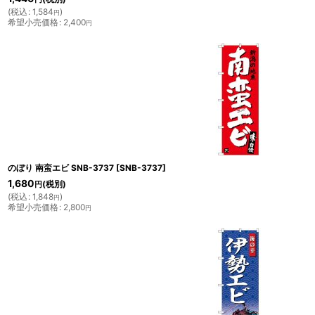
(
税込
:
1,584
)
円
希望小売価格
:
2,400
円
のぼり 南蛮エビ SNB-3737
[
SNB-3737
]
1,680
(税別)
円
(
税込
:
1,848
)
円
希望小売価格
:
2,800
円