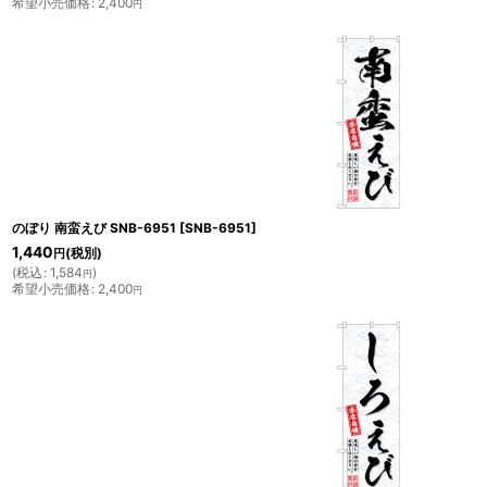
希望小売価格
:
2,400
円
のぼり 南蛮えび SNB-6951
[
SNB-6951
]
1,440
(税別)
円
(
税込
:
1,584
)
円
希望小売価格
:
2,400
円