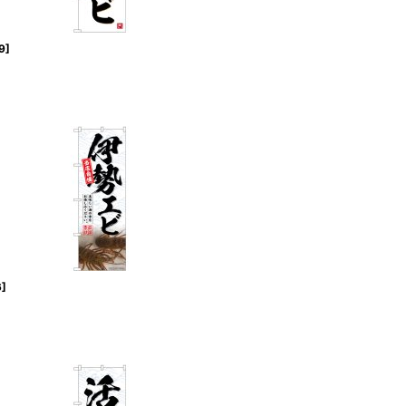
9
]
6
]