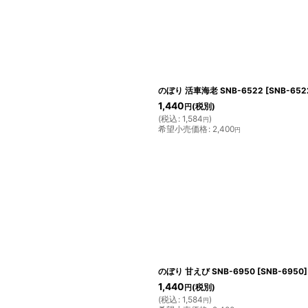
のぼり 活車海老 SNB-6522
[
SNB-652
1,440
(税別)
円
(
税込
:
1,584
)
円
希望小売価格
:
2,400
円
のぼり 甘えび SNB-6950
[
SNB-6950
]
1,440
(税別)
円
(
税込
:
1,584
)
円