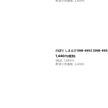
希望小売価格
:
2,400
円
のぼり しまえび SNB-6952
[
SNB-695
1,440
(税別)
円
(
税込
:
1,584
)
円
希望小売価格
:
2,400
円