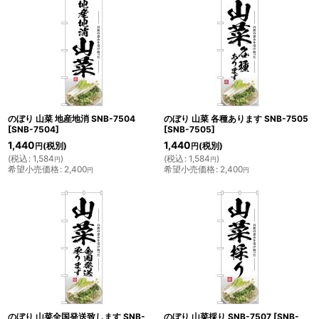
のぼり 山菜 地産地消 SNB-7504
のぼり 山菜 各種あります SNB-7505
[
SNB-7504
]
[
SNB-7505
]
1,440
1,440
(税別)
(税別)
円
円
(
税込
:
1,584
)
(
税込
:
1,584
)
円
円
希望小売価格
:
2,400
希望小売価格
:
2,400
円
円
のぼり 山菜全国発送致します SNB-
のぼり 山菜採り SNB-7507
[
SNB-