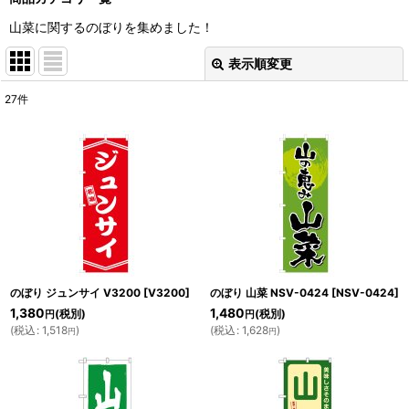
山菜に関するのぼりを集めました！
表示順変更
閉じる
27
件
表示数
:
並び順
:
絞り込む
のぼり ジュンサイ V3200
[
V3200
]
のぼり 山菜 NSV-0424
[
NSV-0424
]
1,380
1,480
(税別)
(税別)
円
円
(
税込
:
1,518
)
(
税込
:
1,628
)
円
円