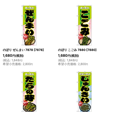
のぼり ぜんまい 7878
[
7878
]
のぼり こごみ 7880
[
7880
]
1,680
1,680
(税別)
(税別)
円
円
(
税込
:
1,848
)
(
税込
:
1,848
)
円
円
希望小売価格
:
2,800
希望小売価格
:
2,800
円
円