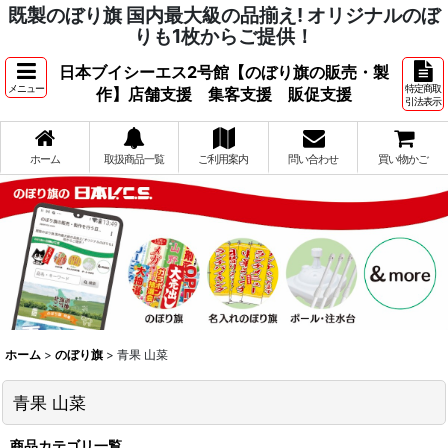
既製のぼり旗 国内最大級の品揃え! オリジナルのぼ
りも1枚からご提供！
日本ブイシーエス2号館【のぼり旗の販売・製
メニュー
特定商取
作】店舗支援 集客支援 販促支援
引法表示
ホーム
取扱商品一覧
ご利用案内
問い合わせ
買い物かご
ホーム
>
のぼり旗
>
青果 山菜
青果 山菜
商品カテゴリ一覧