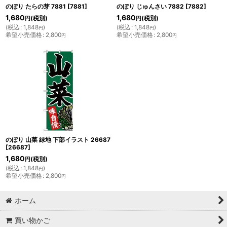
のぼり たらの芽 7881
[
7881
]
のぼり じゅんさい 7882
[
7882
]
1,680
1,680
(税別)
(税別)
円
円
(
税込
:
1,848
)
(
税込
:
1,848
)
円
円
希望小売価格
:
2,800
希望小売価格
:
2,800
円
円
のぼり 山菜 緑地 下部イラスト 26687
[
26687
]
1,680
(税別)
円
(
税込
:
1,848
)
円
希望小売価格
:
2,800
円
ホーム
買い物かご