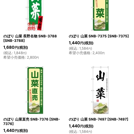
のぼり 山菜 長野名物 SNB-3788
のぼり 山菜 SNB-7375
[
SNB-7375
]
[
SNB-3788
]
1,440
(税別)
円
1,680
(税別)
円
(
税込
:
1,584
)
円
(
税込
:
1,848
)
希望小売価格
:
2,400
円
円
希望小売価格
:
2,800
円
のぼり 山菜直売 SNB-7376
[
SNB-
のぼり 山菜 SNB-7497
[
SNB-7497
]
7376
]
1,440
(税別)
円
1,440
(税別)
円
(
税込
:
1,584
)
円