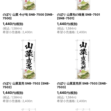
のぼり 山菜 今が旬 SNB-7500
[
SNB-
のぼり 山菜旬の味覚 SNB-7501
7500
]
[
SNB-7501
]
1,440
1,440
(税別)
(税別)
円
円
(
税込
:
1,584
)
(
税込
:
1,584
)
円
円
希望小売価格
:
2,400
希望小売価格
:
2,400
円
円
のぼり 山菜直売 SNB-7502
[
SNB-
のぼり 山菜直売所 SNB-7503
[
SNB-
7502
]
7503
]
1,440
1,440
(税別)
(税別)
円
円
(
税込
:
1,584
)
(
税込
:
1,584
)
円
円
希望小売価格
:
2,400
希望小売価格
:
2,400
円
円