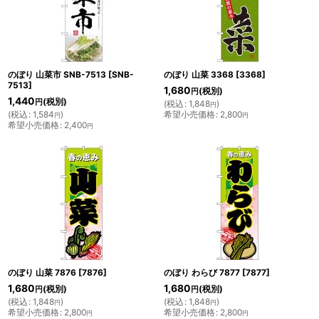
のぼり 山菜市 SNB-7513
[
SNB-
のぼり 山菜 3368
[
3368
]
7513
]
1,680
(税別)
円
1,440
(税別)
円
(
税込
:
1,848
)
円
(
税込
:
1,584
)
希望小売価格
:
2,800
円
円
希望小売価格
:
2,400
円
のぼり 山菜 7876
[
7876
]
のぼり わらび 7877
[
7877
]
1,680
1,680
(税別)
(税別)
円
円
(
税込
:
1,848
)
(
税込
:
1,848
)
円
円
希望小売価格
:
2,800
希望小売価格
:
2,800
円
円