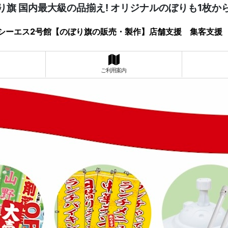
り旗 国内最大級の品揃え! オリジナルのぼりも1枚か
シーエス2号館【のぼり旗の販売・製作】店舗支援 集客支援
ご利用案内