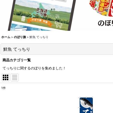
ホーム
>
のぼり旗
>
鮮魚 てっちり
鮮魚 てっちり
商品カテゴリ一覧
てっちりに関するのぼりを集めました！
1
件
表示数
:
並び順
: