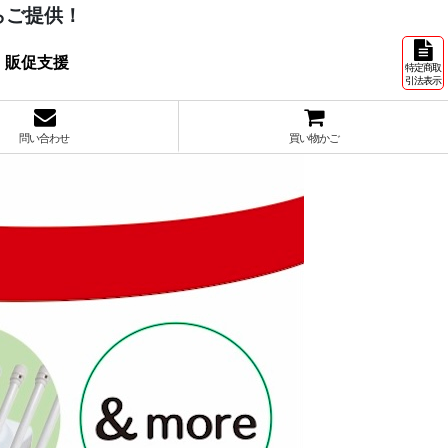
らご提供！
 販促支援
特定商取
引法表示
問い合わせ
買い物かご