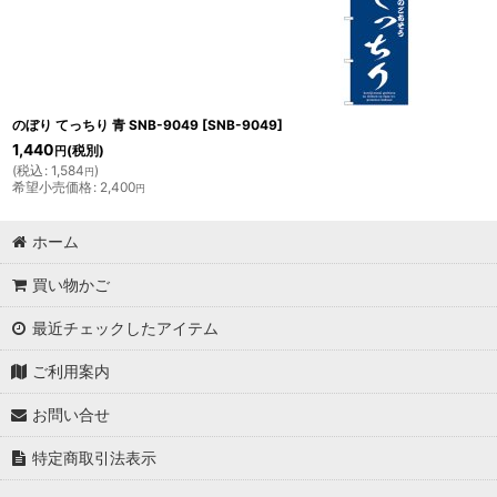
のぼり てっちり 青 SNB-9049
[
SNB-9049
]
1,440
(税別)
円
(
税込
:
1,584
)
円
希望小売価格
:
2,400
円
ホーム
買い物かご
最近チェックしたアイテム
ご利用案内
お問い合せ
特定商取引法表示