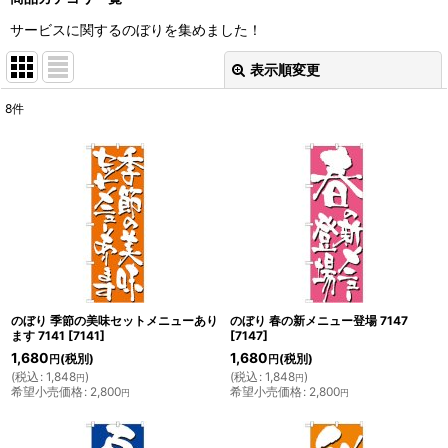
サービスに関するのぼりを集めました！
表示順変更
閉じる
8
件
表示数
:
並び順
:
絞り込む
のぼり 季節の美味セットメニューあり
のぼり 春の新メニュー登場 7147
ます 7141
[
7141
]
[
7147
]
1,680
1,680
(税別)
(税別)
円
円
(
税込
:
1,848
)
(
税込
:
1,848
)
円
円
希望小売価格
:
2,800
希望小売価格
:
2,800
円
円