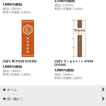
2,040
(税別)
円
1,680
(税別)
円
(
税込
:
2,244
)
円
(
税込
:
1,848
)
希望小売価格
:
3,400
円
円
希望小売価格
:
2,800
円
のぼり 和 21235
[
21235
]
のぼり Ｏｒｇａｎｉｃ 21250
[
21250
]
1,680
(税別)
円
1,680
(税別)
円
(
税込
:
1,848
)
円
希望小売価格
:
2,800
(
税込
:
1,848
)
円
円
希望小売価格
:
2,800
円
ホーム
買い物かご