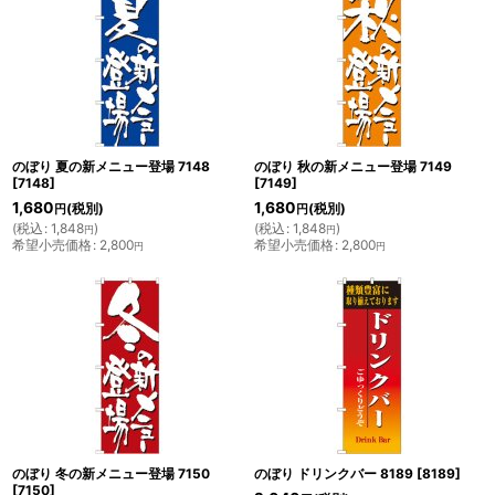
のぼり 夏の新メニュー登場 7148
のぼり 秋の新メニュー登場 7149
[
7148
]
[
7149
]
1,680
1,680
(税別)
(税別)
円
円
(
税込
:
1,848
)
(
税込
:
1,848
)
円
円
希望小売価格
:
2,800
希望小売価格
:
2,800
円
円
のぼり 冬の新メニュー登場 7150
のぼり ドリンクバー 8189
[
8189
]
[
7150
]