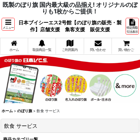
既製のぼり旗 国内最大級の品揃え! オリジナルのぼ
りも1枚からご提供！
日本ブイシーエス2号館【のぼり旗の販売・製
メニュー
特定商取
作】店舗支援 集客支援 販促支援
引法表示
ホーム
取扱商品一覧
ご利用案内
問い合わせ
買い物かご
ホーム
>
のぼり旗
>
飲食 サービス
飲食 サービス
商品カテゴリ一覧