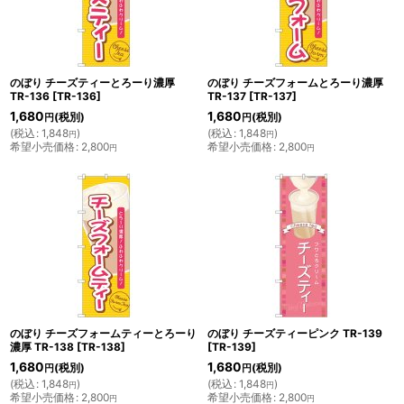
のぼり チーズティーとろーり濃厚
のぼり チーズフォームとろーり濃厚
TR-136
[
TR-136
]
TR-137
[
TR-137
]
1,680
1,680
(税別)
(税別)
円
円
(
税込
:
1,848
)
(
税込
:
1,848
)
円
円
希望小売価格
:
2,800
希望小売価格
:
2,800
円
円
のぼり チーズフォームティーとろーり
のぼり チーズティーピンク TR-139
濃厚 TR-138
[
TR-138
]
[
TR-139
]
1,680
1,680
(税別)
(税別)
円
円
(
税込
:
1,848
)
(
税込
:
1,848
)
円
円
希望小売価格
:
2,800
希望小売価格
:
2,800
円
円