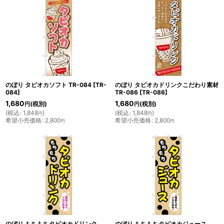
のぼり タピオカソフト TR-084
[
TR-
のぼり タピオカドリンクこだわり素材
084
]
TR-086
[
TR-086
]
1,680
1,680
(税別)
(税別)
円
円
(
税込
:
1,848
)
(
税込
:
1,848
)
円
円
希望小売価格
:
2,800
希望小売価格
:
2,800
円
円
のぼり もちもちタピオカドリンク
のぼり もちもちタピオカジュース