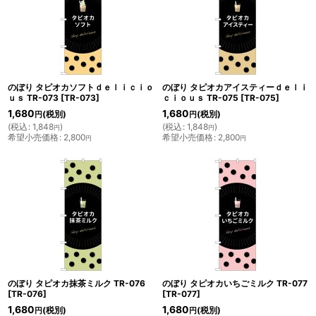
のぼり タピオカソフトｄｅｌｉｃｉｏ
のぼり タピオカアイスティーｄｅｌｉ
ｕｓ TR-073
[
TR-073
]
ｃｉｏｕｓ TR-075
[
TR-075
]
1,680
1,680
(税別)
(税別)
円
円
(
税込
:
1,848
)
(
税込
:
1,848
)
円
円
希望小売価格
:
2,800
希望小売価格
:
2,800
円
円
のぼり タピオカ抹茶ミルク TR-076
のぼり タピオカいちごミルク TR-077
[
TR-076
]
[
TR-077
]
1,680
1,680
(税別)
(税別)
円
円