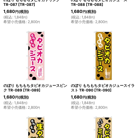
TR-087
[
TR-087
]
TR-088
[
TR-088
]
1,680
1,680
(税別)
(税別)
円
円
(
税込
:
1,848
)
(
税込
:
1,848
)
円
円
希望小売価格
:
2,800
希望小売価格
:
2,800
円
円
のぼり もちもちタピオカジュースピン
のぼり もちもちタピオカジュースイラ
ク TR-089
[
TR-089
]
スト TR-090
[
TR-090
]
1,680
1,680
(税別)
(税別)
円
円
(
税込
:
1,848
)
(
税込
:
1,848
)
円
円
希望小売価格
:
2,800
希望小売価格
:
2,800
円
円