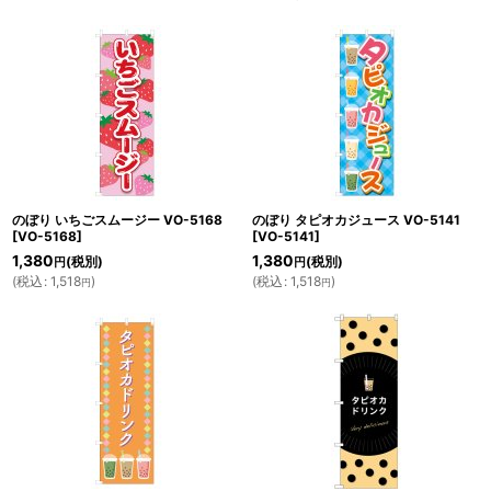
のぼり いちごスムージー VO-5168
のぼり タピオカジュース VO-5141
[
VO-5168
]
[
VO-5141
]
1,380
1,380
(税別)
(税別)
円
円
(
税込
:
1,518
)
(
税込
:
1,518
)
円
円