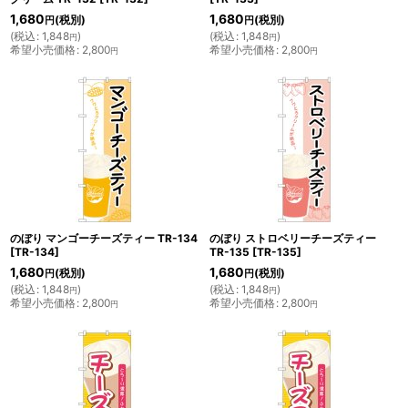
1,680
1,680
(税別)
(税別)
円
円
(
税込
:
1,848
)
(
税込
:
1,848
)
円
円
希望小売価格
:
2,800
希望小売価格
:
2,800
円
円
のぼり マンゴーチーズティー TR-134
のぼり ストロベリーチーズティー
[
TR-134
]
TR-135
[
TR-135
]
1,680
1,680
(税別)
(税別)
円
円
(
税込
:
1,848
)
(
税込
:
1,848
)
円
円
希望小売価格
:
2,800
希望小売価格
:
2,800
円
円