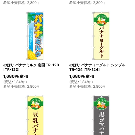
希望小売価格
:
2,800
希望小売価格
:
2,800
円
円
のぼり バナナミルク 南国 TR-123
のぼり バナナヨーグルト シンプル
[
TR-123
]
TR-124
[
TR-124
]
1,680
1,680
(税別)
(税別)
円
円
(
税込
:
1,848
)
(
税込
:
1,848
)
円
円
希望小売価格
:
2,800
希望小売価格
:
2,800
円
円