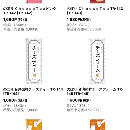
のぼり ＣｈｅｅｓｅＴｅａピンク
のぼり ＣｈｅｅｓｅＴｅａ TR-143
TR-142
[
TR-142
]
[
TR-143
]
1,680
1,680
(税別)
(税別)
円
円
(
税込
:
1,848
)
(
税込
:
1,848
)
円
円
希望小売価格
:
2,800
希望小売価格
:
2,800
円
円
のぼり 台湾発祥チーズティー TR-144
のぼり 台湾発祥チーズフォーム TR-
[
TR-144
]
145
[
TR-145
]
1,680
1,680
(税別)
(税別)
円
円
(
税込
:
1,848
)
(
税込
:
1,848
)
円
円
希望小売価格
:
2,800
希望小売価格
:
2,800
円
円