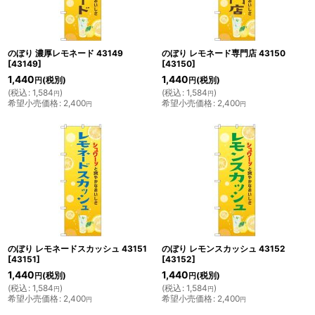
のぼり 濃厚レモネード 43149
のぼり レモネード専門店 43150
[
43149
]
[
43150
]
1,440
1,440
(税別)
(税別)
円
円
(
税込
:
1,584
)
(
税込
:
1,584
)
円
円
希望小売価格
:
2,400
希望小売価格
:
2,400
円
円
のぼり レモネードスカッシュ 43151
のぼり レモンスカッシュ 43152
[
43151
]
[
43152
]
1,440
1,440
(税別)
(税別)
円
円
(
税込
:
1,584
)
(
税込
:
1,584
)
円
円
希望小売価格
:
2,400
希望小売価格
:
2,400
円
円