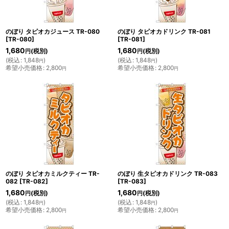
のぼり タピオカジュース TR-080
のぼり タピオカドリンク TR-081
[
TR-080
]
[
TR-081
]
1,680
1,680
(税別)
(税別)
円
円
(
税込
:
1,848
)
(
税込
:
1,848
)
円
円
希望小売価格
:
2,800
希望小売価格
:
2,800
円
円
のぼり タピオカミルクティー TR-
のぼり 生タピオカドリンク TR-083
082
[
TR-082
]
[
TR-083
]
1,680
1,680
(税別)
(税別)
円
円
(
税込
:
1,848
)
(
税込
:
1,848
)
円
円
希望小売価格
:
2,800
希望小売価格
:
2,800
円
円