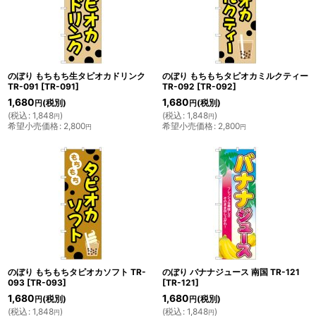
のぼり もちもち生タピオカドリンク
のぼり もちもちタピオカミルクティー
TR-091
[
TR-091
]
TR-092
[
TR-092
]
1,680
1,680
(税別)
(税別)
円
円
(
税込
:
1,848
)
(
税込
:
1,848
)
円
円
希望小売価格
:
2,800
希望小売価格
:
2,800
円
円
のぼり もちもちタピオカソフト TR-
のぼり バナナジュース 南国 TR-121
093
[
TR-093
]
[
TR-121
]
1,680
1,680
(税別)
(税別)
円
円
(
税込
:
1,848
)
(
税込
:
1,848
)
円
円