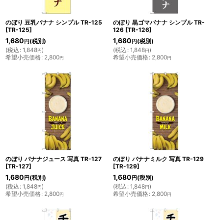
のぼり 豆乳バナナ シンプル TR-125
のぼり 黒ゴマバナナ シンプル TR-
[
TR-125
]
126
[
TR-126
]
1,680
1,680
(税別)
(税別)
円
円
(
税込
:
1,848
)
(
税込
:
1,848
)
円
円
希望小売価格
:
2,800
希望小売価格
:
2,800
円
円
のぼり バナナジュース 写真 TR-127
のぼり バナナミルク 写真 TR-129
[
TR-127
]
[
TR-129
]
1,680
1,680
(税別)
(税別)
円
円
(
税込
:
1,848
)
(
税込
:
1,848
)
円
円
希望小売価格
:
2,800
希望小売価格
:
2,800
円
円