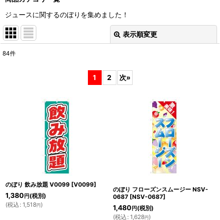
ジュースに関するのぼりを集めました！
表示順変更
閉じる
84
件
表示数
:
1
2
次
»
並び順
:
絞り込む
のぼり 飲み放題 V0099
[
V0099
]
のぼり フローズンスムージー NSV-
1,380
(税別)
円
0687
[
NSV-0687
]
(
税込
:
1,518
)
円
1,480
(税別)
円
(
税込
:
1,628
)
円