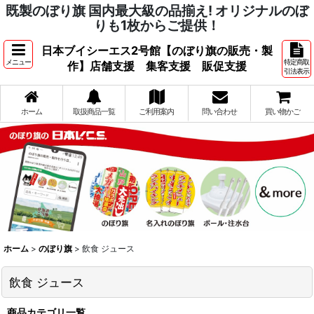
既製のぼり旗 国内最大級の品揃え! オリジナルのぼ
りも1枚からご提供！
日本ブイシーエス2号館【のぼり旗の販売・製
メニュー
特定商取
作】店舗支援 集客支援 販促支援
引法表示
ホーム
取扱商品一覧
ご利用案内
問い合わせ
買い物かご
ホーム
>
のぼり旗
>
飲食 ジュース
飲食 ジュース
商品カテゴリ一覧