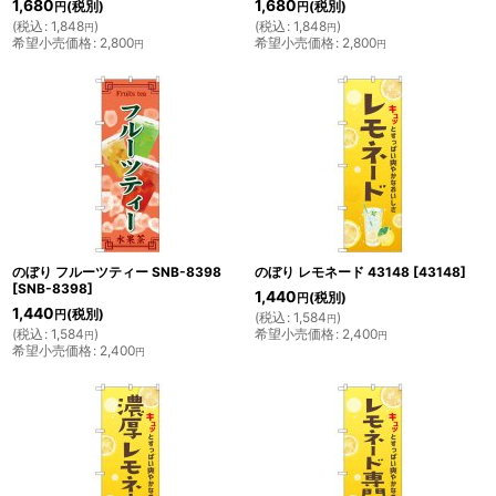
1,680
1,680
(税別)
(税別)
円
円
(
税込
:
1,848
)
(
税込
:
1,848
)
円
円
希望小売価格
:
2,800
希望小売価格
:
2,800
円
円
のぼり フルーツティー SNB-8398
のぼり レモネード 43148
[
43148
]
[
SNB-8398
]
1,440
(税別)
円
1,440
(税別)
円
(
税込
:
1,584
)
円
(
税込
:
1,584
)
希望小売価格
:
2,400
円
円
希望小売価格
:
2,400
円