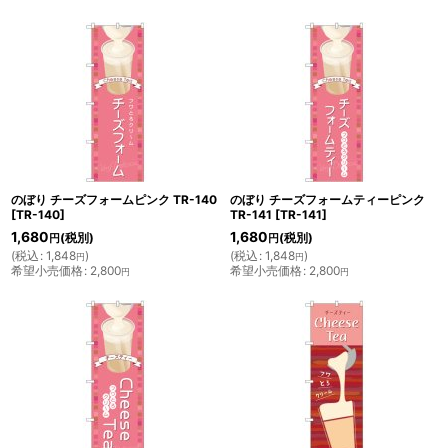
のぼり チーズフォームピンク TR-140
のぼり チーズフォームティーピンク
[
TR-140
]
TR-141
[
TR-141
]
1,680
1,680
(税別)
(税別)
円
円
(
税込
:
1,848
)
(
税込
:
1,848
)
円
円
希望小売価格
:
2,800
希望小売価格
:
2,800
円
円