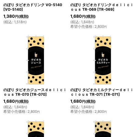
のぼり タピオカドリンク VO-5140
のぼり タピオカドリンクｄｅｌｉｃｉ
[
VO-5140
]
ｏｕｓ TR-069
[
TR-069
]
1,380
1,680
(税別)
(税別)
円
円
(
税込
:
1,518
)
(
税込
:
1,848
)
円
円
希望小売価格
:
2,800
円
のぼり タピオカジュースｄｅｌｉｃｉ
のぼり タピオカミルクティーｄｅｌｉ
ｏｕｓ TR-070
[
TR-070
]
ｃｉｏｕｓ TR-071
[
TR-071
]
1,680
1,680
(税別)
(税別)
円
円
(
税込
:
1,848
)
(
税込
:
1,848
)
円
円
希望小売価格
:
2,800
希望小売価格
:
2,800
円
円