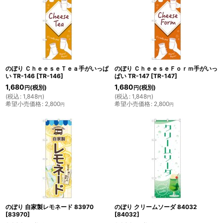
のぼり ＣｈｅｅｓｅＴｅａ手がいっぱ
のぼり ＣｈｅｅｓｅＦｏｒｍ手がいっ
い TR-146
[
TR-146
]
ぱい TR-147
[
TR-147
]
1,680
1,680
(税別)
(税別)
円
円
(
税込
:
1,848
)
(
税込
:
1,848
)
円
円
希望小売価格
:
2,800
希望小売価格
:
2,800
円
円
のぼり 自家製レモネード 83970
のぼり クリームソーダ 84032
[
83970
]
[
84032
]