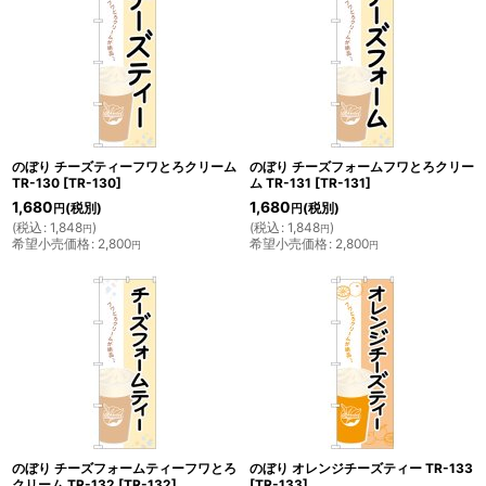
のぼり チーズティーフワとろクリーム
のぼり チーズフォームフワとろクリー
TR-130
[
TR-130
]
ム TR-131
[
TR-131
]
1,680
1,680
(税別)
(税別)
円
円
(
税込
:
1,848
)
(
税込
:
1,848
)
円
円
希望小売価格
:
2,800
希望小売価格
:
2,800
円
円
のぼり チーズフォームティーフワとろ
のぼり オレンジチーズティー TR-133
クリーム TR-132
[
TR-132
]
[
TR-133
]