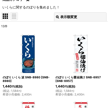
いくらに関するのぼりを集めました！
表示順変更
閉じる
13
件
表示数
:
並び順
:
絞り込む
のぼり いくら 波 SNB-8980
[
SNB-
のぼり いくら醤油漬け SNB-6957
8980
]
[
SNB-6957
]
1,440
1,440
(税別)
(税別)
円
円
(
税込
:
1,584
)
(
税込
:
1,584
)
円
円
希望小売価格
:
2,400
希望小売価格
:
2,400
円
円