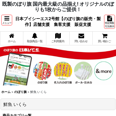
既製のぼり旗 国内最大級の品揃え! オリジナルのぼ
りも1枚からご提供！
日本ブイシーエス2号館【のぼり旗の販売・製
メニュー
特定商取
作】店舗支援 集客支援 販促支援
引法表示
ホーム
取扱商品一覧
ご利用案内
問い合わせ
買い物かご
ホーム
>
のぼり旗
>
鮮魚 いくら
鮮魚 いくら
商品カテゴリ一覧