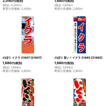
2,040
1,680
(税別)
(税別)
円
円
(
税込
:
2,244
)
(
税込
:
1,848
)
円
円
希望小売価格
:
3,400
希望小売価格
:
2,800
円
円
のぼり イクラ 21607
[
21607
]
のぼり 旨い！イクラ 21665
[
21665
]
1,680
1,680
(税別)
(税別)
円
円
(
税込
:
1,848
)
(
税込
:
1,848
)
円
円
希望小売価格
:
2,800
希望小売価格
:
2,800
円
円