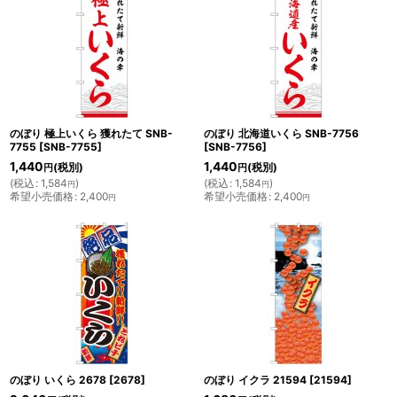
のぼり 極上いくら 獲れたて SNB-
のぼり 北海道いくら SNB-7756
7755
[
SNB-7755
]
[
SNB-7756
]
1,440
1,440
(税別)
(税別)
円
円
(
税込
:
1,584
)
(
税込
:
1,584
)
円
円
希望小売価格
:
2,400
希望小売価格
:
2,400
円
円
のぼり いくら 2678
[
2678
]
のぼり イクラ 21594
[
21594
]