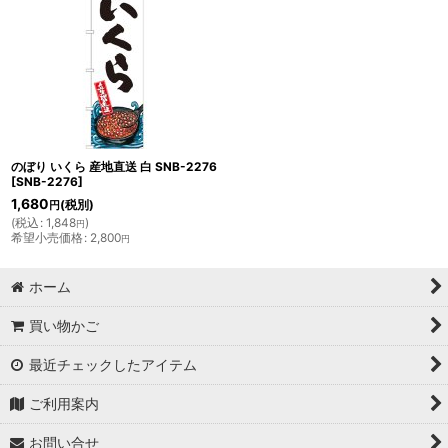
のぼり いくら 産地直送 白 SNB-2276
[
SNB-2276
]
1,680
(税別)
円
(
税込
:
1,848
)
円
希望小売価格
:
2,800
円
ホーム
買い物かご
最近チェックしたアイテム
ご利用案内
お問い合せ