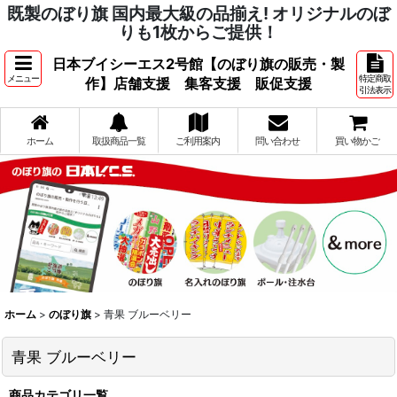
既製のぼり旗 国内最大級の品揃え! オリジナルのぼ
りも1枚からご提供！
日本ブイシーエス2号館【のぼり旗の販売・製
メニュー
特定商取
作】店舗支援 集客支援 販促支援
引法表示
ホーム
取扱商品一覧
ご利用案内
問い合わせ
買い物かご
ホーム
>
のぼり旗
>
青果 ブルーベリー
青果 ブルーベリー
商品カテゴリ一覧