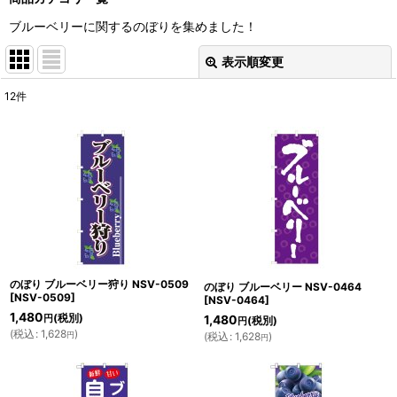
ブルーベリーに関するのぼりを集めました！
表示順変更
閉じる
12
件
表示数
:
並び順
:
絞り込む
のぼり ブルーベリー狩り NSV-0509
のぼり ブルーベリー NSV-0464
[
NSV-0509
]
[
NSV-0464
]
1,480
(税別)
円
1,480
(税別)
円
(
税込
:
1,628
)
円
(
税込
:
1,628
)
円