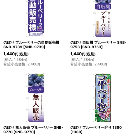
のぼり ブルーベリーの自動販売機
のぼり 自販機 ブルーベリー SNB-
SNB-9739
[
SNB-9739
]
9753
[
SNB-9753
]
1,440
1,440
(税別)
(税別)
円
円
(
税込
:
1,584
)
(
税込
:
1,584
)
円
円
希望小売価格
:
2,400
希望小売価格
:
2,400
円
円
のぼり 無人販売 ブルーベリー SNB-
のぼり ブルーベリー狩り 1380
9770
[
SNB-9770
]
[
1380
]