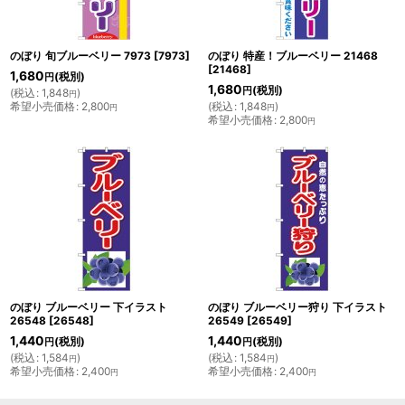
のぼり 旬ブルーベリー 7973
[
7973
]
のぼり 特産！ブルーベリー 21468
[
21468
]
1,680
(税別)
円
1,680
(税別)
円
(
税込
:
1,848
)
円
希望小売価格
:
2,800
(
税込
:
1,848
)
円
円
希望小売価格
:
2,800
円
のぼり ブルーベリー 下イラスト
のぼり ブルーベリー狩り 下イラスト
26548
[
26548
]
26549
[
26549
]
1,440
1,440
(税別)
(税別)
円
円
(
税込
:
1,584
)
(
税込
:
1,584
)
円
円
希望小売価格
:
2,400
希望小売価格
:
2,400
円
円