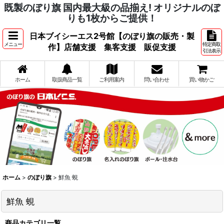
既製のぼり旗 国内最大級の品揃え! オリジナルのぼ
りも1枚からご提供！
日本ブイシーエス2号館【のぼり旗の販売・製
メニュー
特定商取
作】店舗支援 集客支援 販促支援
引法表示
ホーム
取扱商品一覧
ご利用案内
問い合わせ
買い物かご
ホーム
>
のぼり旗
>
鮮魚 蜆
鮮魚 蜆
商品カテゴリ一覧