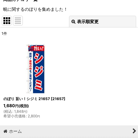
蜆に関するのぼりを集めました！
表示順変更
閉じる
1
件
表示数
:
並び順
:
絞り込む
のぼり 旨い！シジミ 21657
[
21657
]
1,680
(税別)
円
(
税込
:
1,848
)
円
希望小売価格
:
2,800
円
ホーム