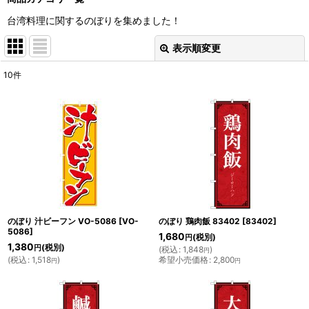
台湾料理に関するのぼりを集めました！
表示順変更
閉じる
10
件
表示数
:
並び順
:
絞り込む
のぼり 汁ビーフン VO-5086
[
VO-
のぼり 鶏肉飯 83402
[
83402
]
5086
]
1,680
(税別)
円
1,380
(税別)
円
(
税込
:
1,848
)
円
(
税込
:
1,518
)
希望小売価格
:
2,800
円
円