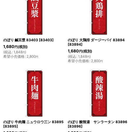
のぼり 鹹豆漿 83403
[
83403
]
のぼり 大鶏排 ダージーパイ 83894
[
83894
]
1,680
(税別)
円
1,680
(税別)
円
(
税込
:
1,848
)
円
希望小売価格
:
2,800
(
税込
:
1,848
)
円
円
希望小売価格
:
2,800
円
のぼり 牛肉麺 ニュウロウ三ン 83895
のぼり 酸辣湯 サンラータン 83896
[
83895
]
[
83896
]