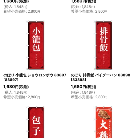
1,680
1,680
(税別)
(税別)
円
円
(
税込
:
1,848
)
(
税込
:
1,848
)
円
円
希望小売価格
:
2,800
希望小売価格
:
2,800
円
円
のぼり 小籠包 ショウロンポウ 83897
のぼり 排骨飯 パイグーハン 83898
[
83897
]
[
83898
]
1,680
1,680
(税別)
(税別)
円
円
(
税込
:
1,848
)
(
税込
:
1,848
)
円
円
希望小売価格
:
2,800
希望小売価格
:
2,800
円
円