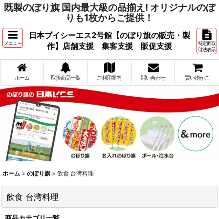
既製のぼり旗 国内最大級の品揃え! オリジナルのぼ
りも1枚からご提供！
日本ブイシーエス2号館【のぼり旗の販売・製
メニュー
特定商取
作】店舗支援 集客支援 販促支援
引法表示
ホーム
取扱商品一覧
ご利用案内
問い合わせ
買い物かご
ホーム
>
のぼり旗
>
飲食 台湾料理
飲食 台湾料理
商品カテゴリ一覧