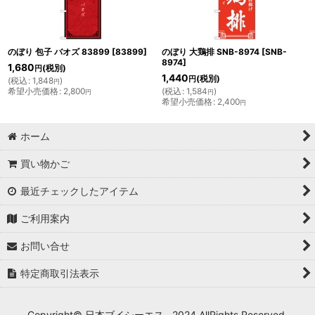
のぼり 包子 バオズ 83899
[
83899
]
のぼり 大鶏排 SNB-8974
[
SNB-
8974
]
1,680
(税別)
円
1,440
(税別)
円
(
税込
:
1,848
)
円
希望小売価格
:
2,800
(
税込
:
1,584
)
円
円
希望小売価格
:
2,400
円
ホーム
買い物かご
最近チェックしたアイテム
ご利用案内
お問い合せ
特定商取引法表示
Copyright© 日本ブイシーエス , 2024 AllRights Reserved.