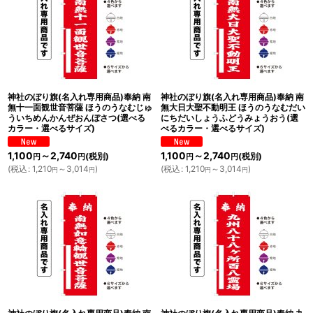
神社のぼり旗(名入れ専用商品)奉納 南
神社のぼり旗(名入れ専用商品)奉納 南
無十一面観世音菩薩 ほうのうなむじゅ
無大日大聖不動明王 ほうのうなむだい
ういちめんかんぜおんぼさつ(選べる
にちだいしょうふどうみょうおう(選
カラー・選べるサイズ)
べるカラー・選べるサイズ)
1,100
～2,740
1,100
～2,740
(税別)
(税別)
円
円
円
円
(
税込
:
1,210
～3,014
)
(
税込
:
1,210
～3,014
)
円
円
円
円