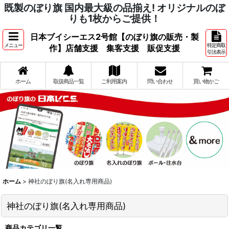
既製のぼり旗 国内最大級の品揃え! オリジナルのぼ
りも1枚からご提供！
日本ブイシーエス2号館【のぼり旗の販売・製
メニュー
特定商取
作】店舗支援 集客支援 販促支援
引法表示
ホーム
取扱商品一覧
ご利用案内
問い合わせ
買い物かご
ホーム
>
神社のぼり旗(名入れ専用商品)
神社のぼり旗(名入れ専用商品)
商品カテゴリ一覧