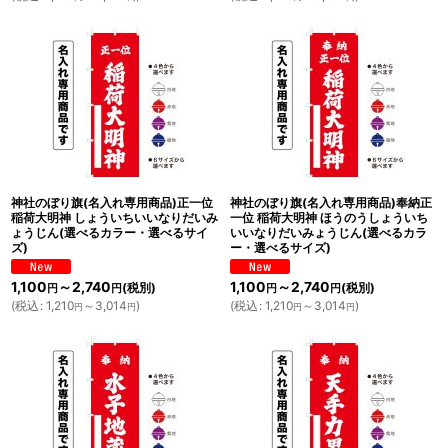
神社のぼり旗(名入れ専用商品)正一位
神社のぼり旗(名入れ専用商品)奉納正
稲荷大明神 しょういちいいなりだいみ
一位 稲荷大明神 ほうのうしょういち
ょうじん(選べるカラー・選べるサイ
いいなりだいみょうじん(選べるカラ
ズ)
ー・選べるサイズ)
1,100
～2,740
1,100
～2,740
(税別)
(税別)
円
円
円
円
(
税込
:
1,210
～3,014
)
(
税込
:
1,210
～3,014
)
円
円
円
円