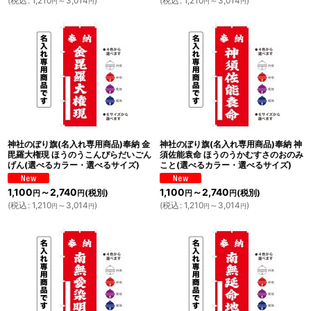
(
税込
:
1,210
～3,014
)
(
税込
:
1,210
～3,014
)
円
円
円
円
神社のぼり旗(名入れ専用商品)奉納 金
神社のぼり旗(名入れ専用商品)奉納 神
毘羅大権現 ほうのうこんぴらだいごん
須佐能袁命 ほうのうかむすさのおのみ
げん(選べるカラー・選べるサイズ)
こと(選べるカラー・選べるサイズ)
1,100
～2,740
1,100
～2,740
(税別)
(税別)
円
円
円
円
(
税込
:
1,210
～3,014
)
(
税込
:
1,210
～3,014
)
円
円
円
円