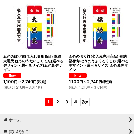
五色のぼり旗(名入れ専用商品) 奉納
五色のぼり旗(名入れ専用商品) 奉納
大黒天 ほうのうだいこくてん(選べる
福禄寿 ほうのうふくろくじゅ(選べる
デザイン・選べるサイズ)五色幕デザ
デザイン・選べるサイズ)五色幕デザ
イン
イン
1,100
～2,740
1,100
～2,740
(税別)
(税別)
円
円
円
円
(
税込
:
1,210
～3,014
)
(
税込
:
1,210
～3,014
)
円
円
円
円
1
2
3
4
次
»
ホーム
買い物かご