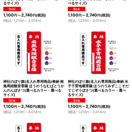
るサイズ)
べるサイズ)
1,100
～2,740
1,100
～2,740
(税別)
(税別)
円
円
円
円
(
税込
:
1,210
～3,014
)
(
税込
:
1,210
～3,014
)
円
円
円
円
神社のぼり旗(名入れ専用商品)奉納 南
神社のぼり旗(名入れ専用商品)奉納 水
無馬頭観音菩薩 ほうのうなむばとうか
子子育地蔵菩薩 ほうのうみずここそだ
んのんぼさつ(選べるカラー・選べる
てじぞうぼさつ(選べるカラー・選べ
サイズ)
るサイズ)
1,100
～2,740
1,100
～2,740
(税別)
(税別)
円
円
円
円
(
税込
:
1,210
～3,014
)
(
税込
:
1,210
～3,014
)
円
円
円
円