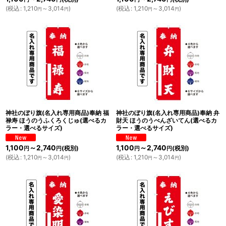
(
税込
:
1,210
～3,014
)
(
税込
:
1,210
～3,014
)
円
円
円
円
神社のぼり旗(名入れ専用商品)奉納 福
神社のぼり旗(名入れ専用商品)奉納 弁
禄寿 ほうのうふくろくじゅ(選べるカ
財天 ほうのうべんざいてん(選べるカ
ラー・選べるサイズ)
ラー・選べるサイズ)
1,100
～2,740
1,100
～2,740
(税別)
(税別)
円
円
円
円
(
税込
:
1,210
～3,014
)
(
税込
:
1,210
～3,014
)
円
円
円
円