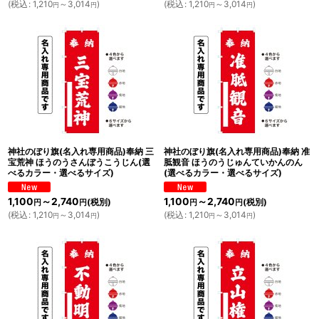
(
税込
:
1,210
～3,014
)
(
税込
:
1,210
～3,014
)
円
円
円
円
神社のぼり旗(名入れ専用商品)奉納 三
神社のぼり旗(名入れ専用商品)奉納 准
宝荒神 ほうのうさんぼうこうじん(選
胝観音 ほうのうじゅんていかんのん
べるカラー・選べるサイズ)
(選べるカラー・選べるサイズ)
1,100
～2,740
1,100
～2,740
(税別)
(税別)
円
円
円
円
(
税込
:
1,210
～3,014
)
(
税込
:
1,210
～3,014
)
円
円
円
円