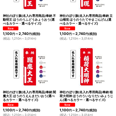
神社のぼり旗(名入れ専用商品)奉納 不
神社のぼり旗(名入れ専用商品)奉納 立
動明王 ほうのうふどうみょうおう(選
山権現 ほうのうたてやまごんげん(選
べるカラー・選べるサイズ)
べるカラー・選べるサイズ)
1,100
～2,740
1,100
～2,740
(税別)
(税別)
円
円
円
円
(
税込
:
1,210
～3,014
)
(
税込
:
1,210
～3,014
)
円
円
円
円
神社のぼり旗(名入れ専用商品)奉納 閻
神社のぼり旗(名入れ専用商品)奉納 稲
魔大王 ほうのうえんまだいおう(選べ
荷大明神 ほうのういなりだいみょうじ
るカラー・選べるサイズ)
ん(選べるカラー・選べるサイズ)
1,100
～2,740
1,100
～2,740
(税別)
(税別)
円
円
円
円
(
税込
:
1,210
～3,014
)
(
税込
:
1,210
～3,014
)
円
円
円
円