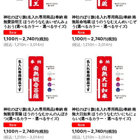
神社のぼり旗(名入れ専用商品)奉納 南
神社のぼり旗(名入れ専用商品)奉納 南
無愛染明王 ほうのうなむあいぜんみょ
無延命地蔵 ほうのうなむえんめいじぞ
うおう(選べるカラー・選べるサイズ)
う(選べるカラー・選べるサイズ)
1,100
～2,740
1,100
～2,740
(税別)
(税別)
円
円
円
円
(
税込
:
1,210
～3,014
)
(
税込
:
1,210
～3,014
)
円
円
円
円
神社のぼり旗(名入れ専用商品)奉納 南
神社のぼり旗(名入れ専用商品)奉納 南
無観音菩薩 ほうのうなむかんのんぼさ
無大日如来 ほうのうなむだいにちにょ
つ(選べるカラー・選べるサイズ)
らい(選べるカラー・選べるサイズ)
1,100
～2,740
1,100
～2,740
(税別)
(税別)
円
円
円
円
(
税込
:
1,210
～3,014
)
(
税込
:
1,210
～3,014
)
円
円
円
円