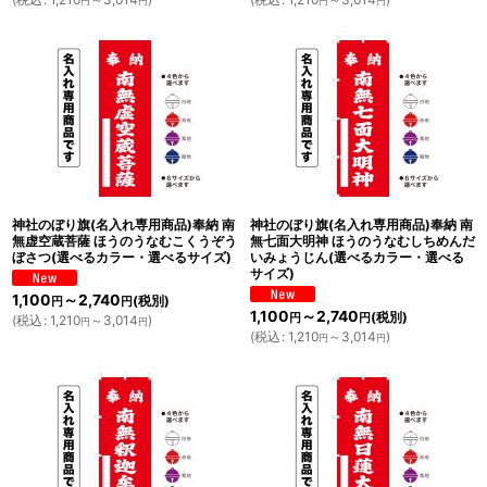
円
円
円
円
神社のぼり旗(名入れ専用商品)奉納 南
神社のぼり旗(名入れ専用商品)奉納 南
無虚空蔵菩薩 ほうのうなむこくうぞう
無七面大明神 ほうのうなむしちめんだ
ぼさつ(選べるカラー・選べるサイズ)
いみょうじん(選べるカラー・選べる
サイズ)
1,100
～2,740
(税別)
円
円
1,100
～2,740
(税別)
円
円
(
税込
:
1,210
～3,014
)
円
円
(
税込
:
1,210
～3,014
)
円
円