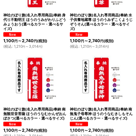
神社のぼり旗(名入れ専用商品)奉納 身
神社のぼり旗(名入れ専用商品)奉納 水
代り不動明王 ほうのうみがわりふどう
子供養地蔵尊 ほうのうみずこくようじ
みょうおう(選べるカラー・選べるサ
ぞうそん(選べるカラー・選べるサイ
イズ)
ズ)
1,100
～2,740
1,100
～2,740
(税別)
(税別)
円
円
円
円
(
税込
:
1,210
～3,014
)
(
税込
:
1,210
～3,014
)
円
円
円
円
神社のぼり旗(名入れ専用商品)奉納 南
神社のぼり旗(名入れ専用商品)奉納 南
無観世音菩薩 ほうのうなむかんぜおん
無鬼子母尊神 ほうのうなむきしもそん
ぼさつ(選べるカラー・選べるサイズ)
じん(選べるカラー・選べるサイズ)
1,100
～2,740
1,100
～2,740
(税別)
(税別)
円
円
円
円
(
税込
:
1,210
～3,014
)
(
税込
:
1,210
～3,014
)