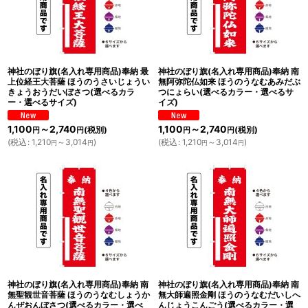
神社のぼり旗(名入れ専用商品)奉納 最
神社のぼり旗(名入れ専用商品)奉納 南
上位経王大菩薩 ほうのうさいじょうい
無阿弥陀仏如来 ほうのうなむあみだぶ
きょうおうだいぼさつ(選べるカラ
つにょらい(選べるカラー・選べるサ
ー・選べるサイズ)
イズ)
1,100
～2,740
1,100
～2,740
(税別)
(税別)
円
円
円
円
(
税込
:
1,210
～3,014
)
(
税込
:
1,210
～3,014
)
円
円
円
円
神社のぼり旗(名入れ専用商品)奉納 南
神社のぼり旗(名入れ専用商品)奉納 南
無聖観世音菩薩 ほうのうなむしょうか
無大師遍照金剛 ほうのうなむだいしへ
んぜおんぼさつ(選べるカラー・選べ
んじょうこんごう(選べるカラー・選