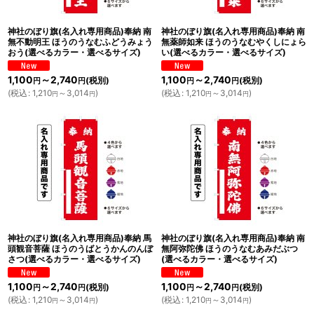
神社のぼり旗(名入れ専用商品)奉納 南
神社のぼり旗(名入れ専用商品)奉納 南
無不動明王 ほうのうなむふどうみょう
無薬師如来 ほうのうなむやくしにょら
おう(選べるカラー・選べるサイズ)
い(選べるカラー・選べるサイズ)
1,100
～2,740
1,100
～2,740
(税別)
(税別)
円
円
円
円
(
税込
:
1,210
～3,014
)
(
税込
:
1,210
～3,014
)
円
円
円
円
神社のぼり旗(名入れ専用商品)奉納 馬
神社のぼり旗(名入れ専用商品)奉納 南
頭観音菩薩 ほうのうばとうかんのんぼ
無阿弥陀佛 ほうのうなむあみだぶつ
さつ(選べるカラー・選べるサイズ)
(選べるカラー・選べるサイズ)
1,100
～2,740
1,100
～2,740
(税別)
(税別)
円
円
円
円
(
税込
:
1,210
～3,014
)
(
税込
:
1,210
～3,014
)
円
円
円
円