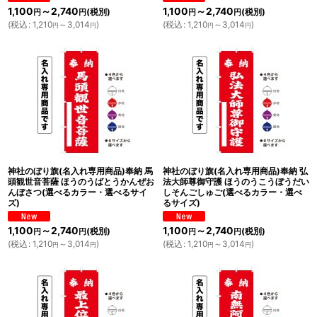
1,100
～2,740
1,100
～2,740
(税別)
(税別)
円
円
円
円
(
税込
:
1,210
～3,014
)
(
税込
:
1,210
～3,014
)
円
円
円
円
神社のぼり旗(名入れ専用商品)奉納 馬
神社のぼり旗(名入れ専用商品)奉納 弘
頭観世音菩薩 ほうのうばとうかんぜお
法大師尊御守護 ほうのうこうぼうだい
んぼさつ(選べるカラー・選べるサイ
しそんごしゅご(選べるカラー・選べ
ズ)
るサイズ)
1,100
～2,740
1,100
～2,740
(税別)
(税別)
円
円
円
円
(
税込
:
1,210
～3,014
)
(
税込
:
1,210
～3,014
)
円
円
円
円