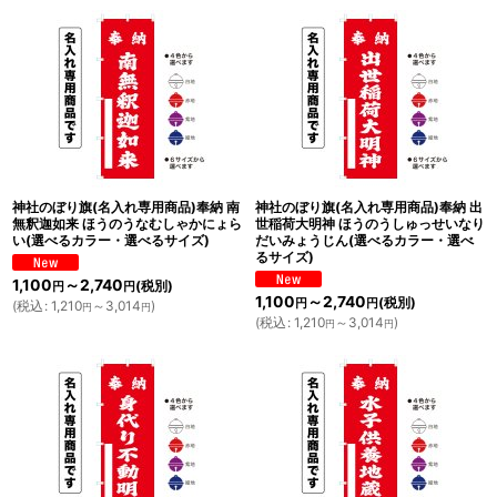
神社のぼり旗(名入れ専用商品)奉納 南
神社のぼり旗(名入れ専用商品)奉納 出
無釈迦如来 ほうのうなむしゃかにょら
世稲荷大明神 ほうのうしゅっせいなり
い(選べるカラー・選べるサイズ)
だいみょうじん(選べるカラー・選べ
るサイズ)
1,100
～2,740
(税別)
円
円
1,100
～2,740
(税別)
円
円
(
税込
:
1,210
～3,014
)
円
円
(
税込
:
1,210
～3,014
)
円
円