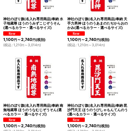
神社のぼり旗(名入れ専用商品)奉納 水
神社のぼり旗(名入れ専用商品)奉納 天
子地蔵尊 ほうのうみずこじぞうそん
手力男神 ほうのうあまのたぢからおの
(選べるカラー・選べるサイズ)
かみ(選べるカラー・選べるサイズ)
1,100
～2,740
1,100
～2,740
(税別)
(税別)
円
円
円
円
(
税込
:
1,210
～3,014
)
(
税込
:
1,210
～3,014
)
円
円
円
円
神社のぼり旗(名入れ専用商品)奉納 南
神社のぼり旗(名入れ専用商品)奉納 毘
無地蔵尊 ほうのうなむじぞうそん(選
沙門天王 ほうのうびしゃもんてんのう
べるカラー・選べるサイズ)
(選べるカラー・選べるサイズ)
1,100
～2,740
1,100
～2,740
(税別)
(税別)
円
円
円
円