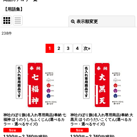
【用語集】
表示順変更
閉じる
238
件
サブカテゴリ
:
1
2
3
4
次
»
表示数
:
並び順
:
絞り込む
神社のぼり旗(名入れ専用商品)奉納 七
神社のぼり旗(名入れ専用商品)奉納 大
福神 ほうのうしちふくじん(選べるカ
黒天 ほうのうだいこくてん(選べるカ
ラー・選べるサイズ)
ラー・選べるサイズ)
1,100
～2,740
1,100
～2,740
(税別)
(税別)
円
円
円
円