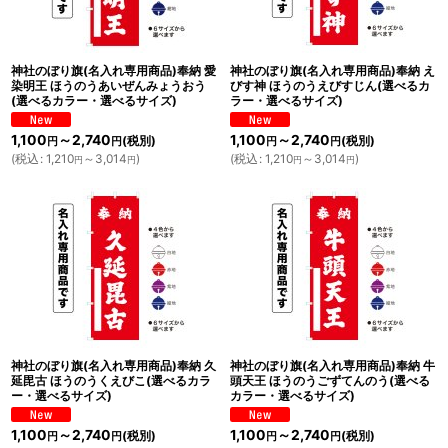
神社のぼり旗(名入れ専用商品)奉納 愛
神社のぼり旗(名入れ専用商品)奉納 え
染明王 ほうのうあいぜんみょうおう
びす神 ほうのうえびすじん(選べるカ
(選べるカラー・選べるサイズ)
ラー・選べるサイズ)
1,100
～2,740
1,100
～2,740
(税別)
(税別)
円
円
円
円
(
税込
:
1,210
～3,014
)
(
税込
:
1,210
～3,014
)
円
円
円
円
神社のぼり旗(名入れ専用商品)奉納 久
神社のぼり旗(名入れ専用商品)奉納 牛
延毘古 ほうのうくえびこ(選べるカラ
頭天王 ほうのうごずてんのう(選べる
ー・選べるサイズ)
カラー・選べるサイズ)
1,100
～2,740
1,100
～2,740
(税別)
(税別)
円
円
円
円