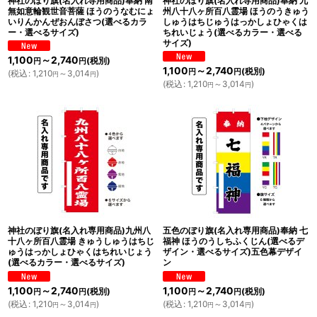
神社のぼり旗(名入れ専用商品)奉納 南
神社のぼり旗(名入れ専用商品)奉納 九
無如意輪観世音菩薩 ほうのうなむにょ
州八十八ヶ所百八霊場 ほうのうきゅう
いりんかんぜおんぼさつ(選べるカラ
しゅうはちじゅうはっかしょひゃくは
ー・選べるサイズ)
ちれいじょう(選べるカラー・選べる
サイズ)
1,100
～2,740
(税別)
円
円
1,100
～2,740
(税別)
円
円
(
税込
:
1,210
～3,014
)
円
円
(
税込
:
1,210
～3,014
)
円
円
神社のぼり旗(名入れ専用商品)九州八
五色のぼり旗(名入れ専用商品)奉納 七
十八ヶ所百八霊場 きゅうしゅうはちじ
福神 ほうのうしちふくじん(選べるデ
ゅうはっかしょひゃくはちれいじょう
ザイン・選べるサイズ)五色幕デザイ
(選べるカラー・選べるサイズ)
ン
1,100
～2,740
1,100
～2,740
(税別)
(税別)
円
円
円
円
(
税込
:
1,210
～3,014
)
(
税込
:
1,210
～3,014
)
円
円
円
円