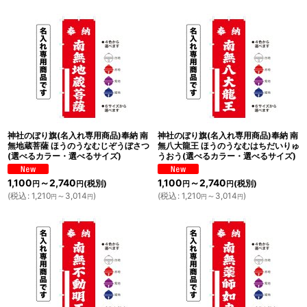
神社のぼり旗(名入れ専用商品)奉納 南
神社のぼり旗(名入れ専用商品)奉納 南
無地蔵菩薩 ほうのうなむじぞうぼさつ
無八大龍王 ほうのうなむはちだいりゅ
(選べるカラー・選べるサイズ)
うおう(選べるカラー・選べるサイズ)
1,100
～2,740
1,100
～2,740
(税別)
(税別)
円
円
円
円
(
税込
:
1,210
～3,014
)
(
税込
:
1,210
～3,014
)
円
円
円
円