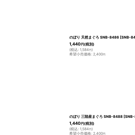
のぼり 天然まぐろ SNB-8486
[
SNB-8
1,440
(税別)
円
(
税込
:
1,584
)
円
希望小売価格
:
2,400
円
のぼり 三陸産まぐろ SNB-8488
[
SNB-
1,440
(税別)
円
(
税込
:
1,584
)
円
希望小売価格
:
2,400
円