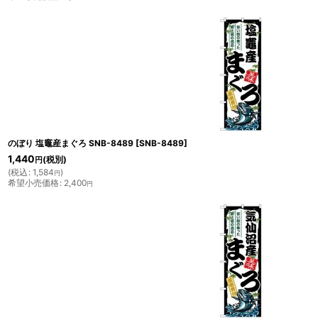
のぼり 塩竈産まぐろ SNB-8489
[
SNB-8489
]
1,440
(税別)
円
(
税込
:
1,584
)
円
希望小売価格
:
2,400
円