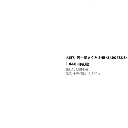
のぼり 岩手産まぐろ SNB-8490
[
SNB-
1,440
(税別)
円
(
税込
:
1,584
)
円
希望小売価格
:
2,400
円