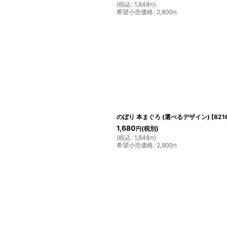
(
税込
:
1,848
)
円
希望小売価格
:
2,800
円
のぼり 本まぐろ (選べるデザイン)
[
821
1,680
(税別)
円
(
税込
:
1,848
)
円
希望小売価格
:
2,800
円