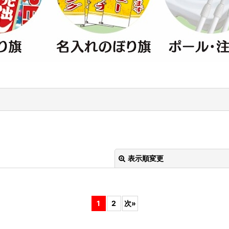
表示順変更
1
2
次
»