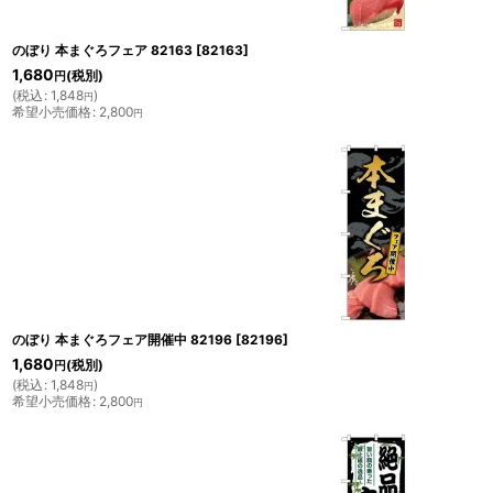
のぼり 本まぐろフェア 82163
[
82163
]
1,680
(税別)
円
(
税込
:
1,848
)
円
希望小売価格
:
2,800
円
のぼり 本まぐろフェア開催中 82196
[
82196
]
1,680
(税別)
円
(
税込
:
1,848
)
円
希望小売価格
:
2,800
円