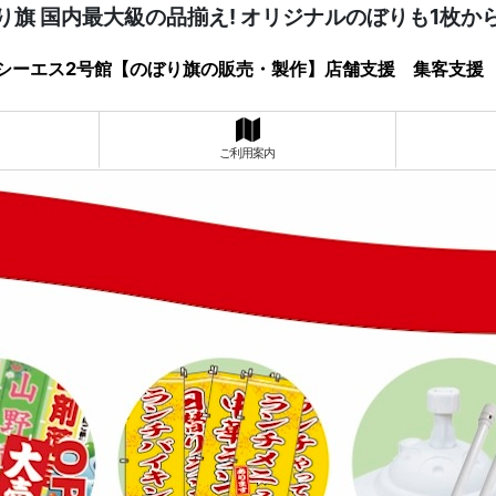
り旗 国内最大級の品揃え! オリジナルのぼりも1枚か
シーエス2号館【のぼり旗の販売・製作】店舗支援 集客支援
ご利用案内