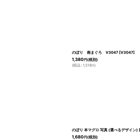
絞り込む
のぼり 南まぐろ V3047
[
V3047
]
1,380
(税別)
円
(
税込
:
1,518
)
円
のぼり 本マグロ 写真 (選べるデザイン)
1,680
(税別)
円