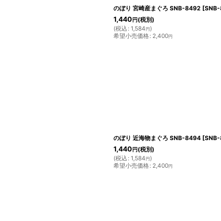
のぼり 宮崎産まぐろ SNB-8492
[
SNB-
1,440
(税別)
円
(
税込
:
1,584
)
円
希望小売価格
:
2,400
円
のぼり 近海物まぐろ SNB-8494
[
SNB-
1,440
(税別)
円
(
税込
:
1,584
)
円
希望小売価格
:
2,400
円