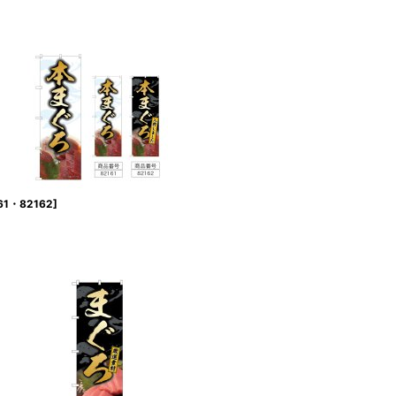
61・82162
]