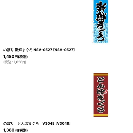
のぼり 新鮮まぐろ NSV-0527
[
NSV-0527
]
1,480
(税別)
円
(
税込
:
1,628
)
円
のぼり とんぼまぐろ V3048
[
V3048
]
1,380
(税別)
円