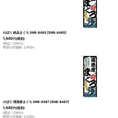
のぼり 絶品まぐろ SNB-8485
[
SNB-8485
]
1,440
(税別)
円
(
税込
:
1,584
)
円
希望小売価格
:
2,400
円
のぼり 境港産まぐろ SNB-8487
[
SNB-8487
]
1,440
(税別)
円
(
税込
:
1,584
)
円
希望小売価格
:
2,400
円