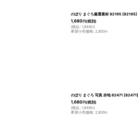
のぼり まぐろ厳選素材 82195
[
82195
]
1,680
(税別)
円
(
税込
:
1,848
)
円
希望小売価格
:
2,800
円
のぼり まぐろ 写真 赤地 82471
[
82471
1,680
(税別)
円
(
税込
:
1,848
)
円
希望小売価格
:
2,800
円