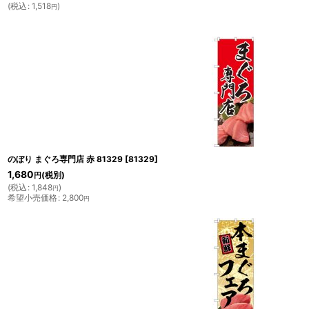
(
税込
:
1,518
)
円
のぼり まぐろ専門店 赤 81329
[
81329
]
1,680
(税別)
円
(
税込
:
1,848
)
円
希望小売価格
:
2,800
円