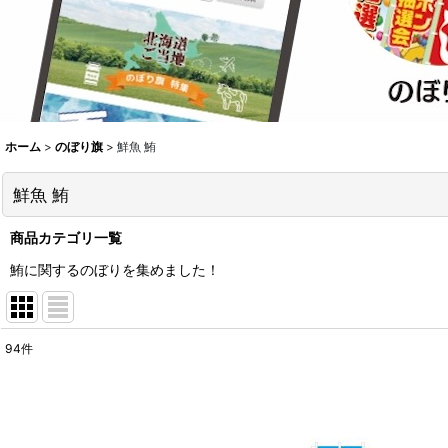
ホーム
>
のぼり旗
>
鮮魚 鮪
鮮魚 鮪
商品カテゴリ一覧
鮪に関するのぼりを集めました！
94
件
表示数
:
並び順
: