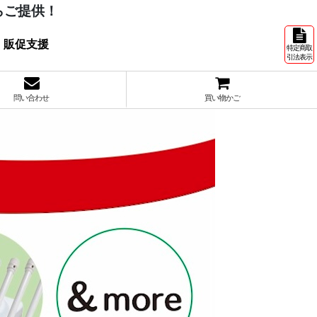
らご提供！
 販促支援
特定商取
引法表示
問い合わせ
買い物かご