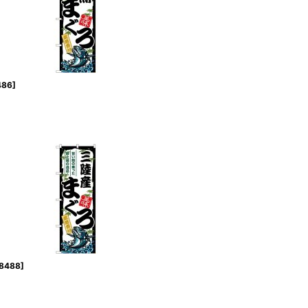
486
]
8488
]