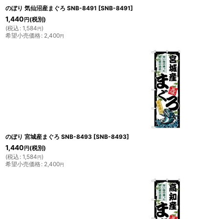
のぼり 気仙沼産まぐろ SNB-8491
[
SNB-8491
]
1,440
(税別)
円
(
税込
:
1,584
)
円
希望小売価格
:
2,400
円
のぼり 宮城産まぐろ SNB-8493
[
SNB-8493
]
1,440
(税別)
円
(
税込
:
1,584
)
円
希望小売価格
:
2,400
円