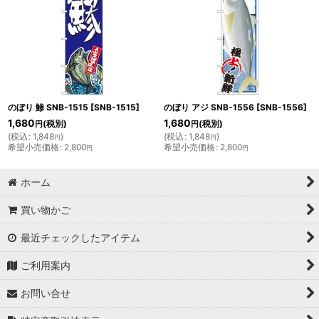
のぼり 鯵 SNB-1515
[
SNB-1515
]
のぼり アジ SNB-1556
[
SNB-1556
]
1,680
1,680
(税別)
(税別)
円
円
(
税込
:
1,848
)
(
税込
:
1,848
)
円
円
希望小売価格
:
2,800
希望小売価格
:
2,800
円
円
ホーム
買い物かご
最近チェックしたアイテム
ご利用案内
お問い合せ