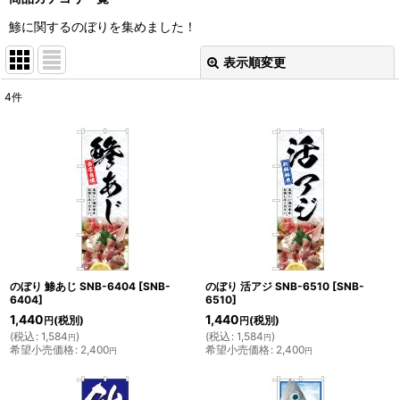
鯵に関するのぼりを集めました！
表示順変更
閉じる
4
件
表示数
:
並び順
:
絞り込む
のぼり 鯵あじ SNB-6404
[
SNB-
のぼり 活アジ SNB-6510
[
SNB-
6404
]
6510
]
1,440
1,440
(税別)
(税別)
円
円
(
税込
:
1,584
)
(
税込
:
1,584
)
円
円
希望小売価格
:
2,400
希望小売価格
:
2,400
円
円