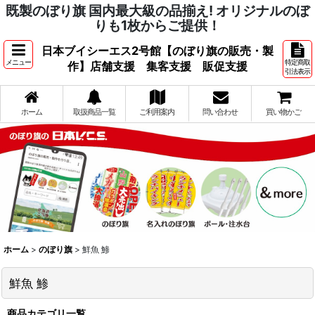
既製のぼり旗 国内最大級の品揃え! オリジナルのぼ
りも1枚からご提供！
日本ブイシーエス2号館【のぼり旗の販売・製
メニュー
特定商取
作】店舗支援 集客支援 販促支援
引法表示
ホーム
取扱商品一覧
ご利用案内
問い合わせ
買い物かご
ホーム
>
のぼり旗
>
鮮魚 鯵
鮮魚 鯵
商品カテゴリ一覧