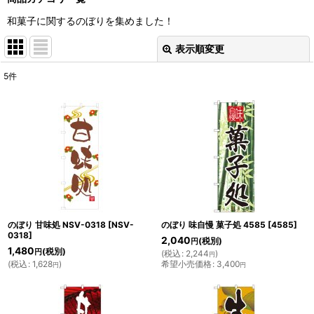
和菓子に関するのぼりを集めました！
表示順変更
閉じる
5
件
表示数
:
並び順
:
絞り込む
のぼり 甘味処 NSV-0318
[
NSV-
のぼり 味自慢 菓子処 4585
[
4585
]
0318
]
2,040
(税別)
円
1,480
(税別)
円
(
税込
:
2,244
)
円
(
税込
:
1,628
)
希望小売価格
:
3,400
円
円