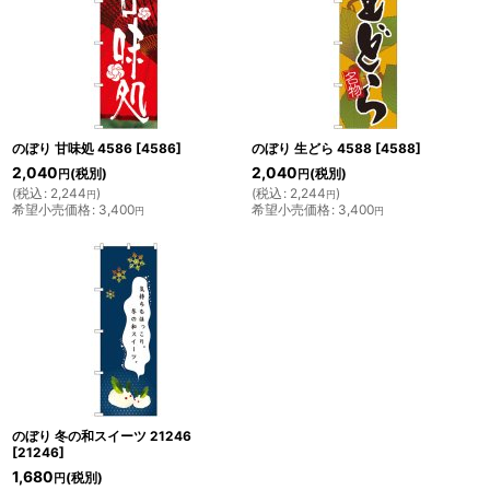
のぼり 甘味処 4586
[
4586
]
のぼり 生どら 4588
[
4588
]
2,040
2,040
(税別)
(税別)
円
円
(
税込
:
2,244
)
(
税込
:
2,244
)
円
円
希望小売価格
:
3,400
希望小売価格
:
3,400
円
円
のぼり 冬の和スイーツ 21246
[
21246
]
1,680
(税別)
円