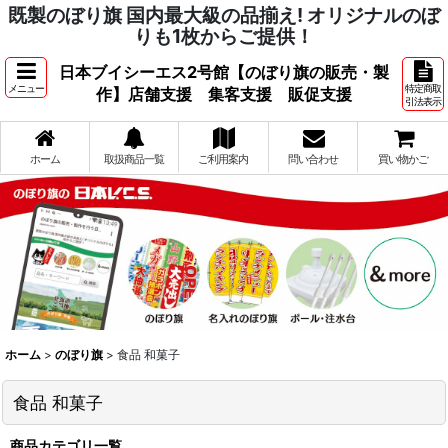
既製のぼり旗 国内最大級の品揃え! オリジナルのぼ
りも1枚からご提供！
日本ブイシーエス2号館【のぼり旗の販売・製
メニュー
特定商取
作】店舗支援 集客支援 販促支援
引法表示
ホーム
取扱商品一覧
ご利用案内
問い合わせ
買い物かご
ホーム
>
のぼり旗
>
食品 和菓子
食品 和菓子
商品カテゴリ一覧