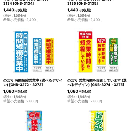
3134
[
GNB-3134
]
3135
[
GNB-3135
]
1,440
1,440
(税別)
(税別)
円
円
(
税込
:
1,584
)
(
税込
:
1,584
)
円
円
希望小売価格
:
2,400
希望小売価格
:
2,400
円
円
のぼり 時間短縮営業中 (選べるデザイ
のぼり 営業時間を短縮しています (選
ン)
[
GNB-3272・3273
]
べるデザイン)
[
GNB-3274・3275
]
1,680
1,680
(税別)
(税別)
円
円
(
税込
:
1,848
)
(
税込
:
1,848
)
円
円
希望小売価格
:
2,800
希望小売価格
:
2,800
円
円