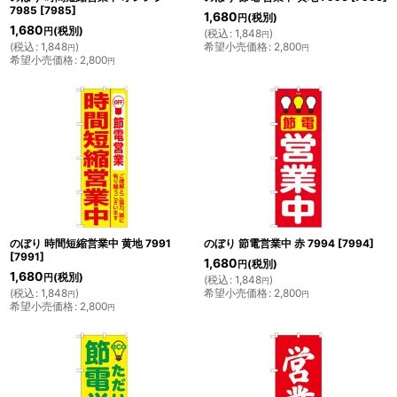
7985
[
7985
]
1,680
(税別)
円
1,680
(税別)
円
(
税込
:
1,848
)
円
(
税込
:
1,848
)
希望小売価格
:
2,800
円
円
希望小売価格
:
2,800
円
のぼり 時間短縮営業中 黄地 7991
のぼり 節電営業中 赤 7994
[
7994
]
[
7991
]
1,680
(税別)
円
1,680
(税別)
円
(
税込
:
1,848
)
円
(
税込
:
1,848
)
希望小売価格
:
2,800
円
円
希望小売価格
:
2,800
円