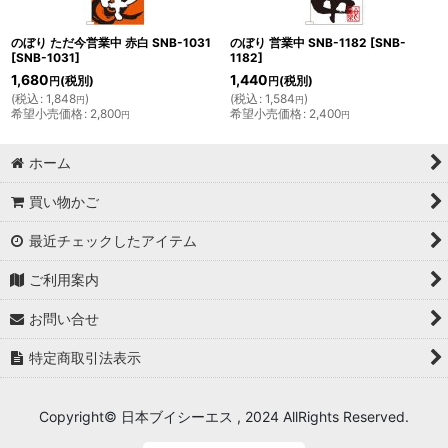
のぼり ただ今営業中 赤白 SNB-1031
のぼり 営業中 SNB-1182
[
SNB-
[
SNB-1031
]
1182
]
1,680
1,440
(税別)
(税別)
円
円
(
税込
:
1,848
)
(
税込
:
1,584
)
円
円
希望小売価格
:
2,800
希望小売価格
:
2,400
円
円
ホーム
買い物かご
最近チェックしたアイテム
ご利用案内
お問い合せ
特定商取引法表示
Copyright© 日本ブイシーエス , 2024 AllRights Reserved.