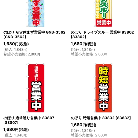
のぼり ＧＷ休まず営業中 GNB-3562
のぼり ドライブスルー 営業中 83802
[
GNB-3562
]
[
83802
]
1,680
1,680
(税別)
(税別)
円
円
(
税込
:
1,848
)
(
税込
:
1,848
)
円
円
希望小売価格
:
2,800
希望小売価格
:
2,800
円
円
のぼり 通常通り営業中 83807
のぼり 時短営業中 83832
[
83832
]
[
83807
]
1,680
(税別)
円
1,680
(税別)
円
(
税込
:
1,848
)
円
(
税込
:
1,848
)
希望小売価格
:
2,800
円
円