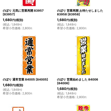
のぼり 元気に営業再開 83957
のぼり 営業再開 お待たせしました
[
83957
]
83958
[
83958
]
1,680
1,680
(税別)
(税別)
円
円
(
税込
:
1,848
)
(
税込
:
1,848
)
円
円
希望小売価格
:
2,800
希望小売価格
:
2,800
円
円
のぼり 通常営業 84005
[
84005
]
のぼり 営業始めました 84006
[
84006
]
1,680
(税別)
円
1,680
(税別)
円
(
税込
:
1,848
)
円
希望小売価格
:
2,800
(
税込
:
1,848
)
円
円
希望小売価格
:
2,800
円