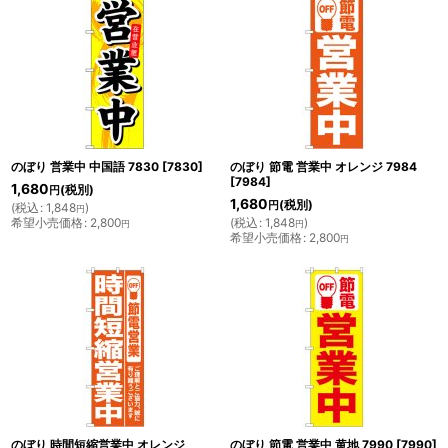
のぼり 営業中 中国語 7830
[
7830
]
のぼり 節電 営業中 オレンジ 7984
[
7984
]
1,680
(税別)
円
1,680
(税別)
円
(
税込
:
1,848
)
円
希望小売価格
:
2,800
(
税込
:
1,848
)
円
円
希望小売価格
:
2,800
円
のぼり 時間短縮営業中 オレンジ
のぼり 節電 営業中 黄地 7990
[
7990
]