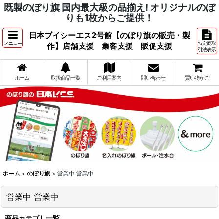
既製のぼり旗 国内最大級の品揃え! オリジナルのぼ
りも1枚からご提供！
日本ブイシーエス2号館【のぼり旗の販売・製
メニュー
特定商取
作】店舗支援 集客支援 販促支援
引法表示
ホーム
取扱商品一覧
ご利用案内
問い合わせ
買い物かご
ホーム
>
のぼり旗
>
営業中 営業中
営業中 営業中
商品カテゴリ一覧