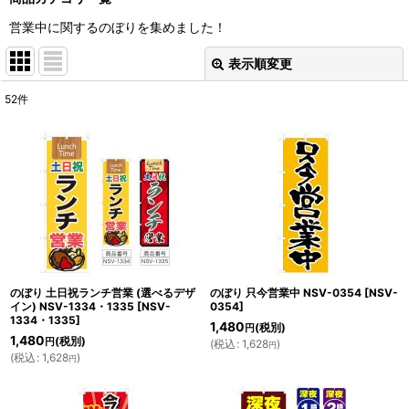
営業中に関するのぼりを集めました！
表示順変更
閉じる
52
件
表示数
:
並び順
:
絞り込む
のぼり 土日祝ランチ営業 (選べるデザ
のぼり 只今営業中 NSV-0354
[
NSV-
イン) NSV-1334・1335
[
NSV-
0354
]
1334・1335
]
1,480
(税別)
円
1,480
(税別)
円
(
税込
:
1,628
)
円
(
税込
:
1,628
)
円