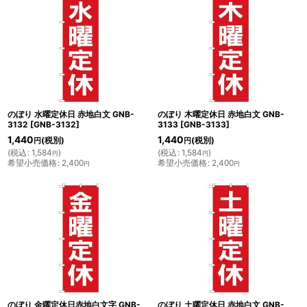
のぼり 水曜定休日 赤地白文 GNB-
のぼり 木曜定休日 赤地白文 GNB-
3132
[
GNB-3132
]
3133
[
GNB-3133
]
1,440
1,440
(税別)
(税別)
円
円
(
税込
:
1,584
)
(
税込
:
1,584
)
円
円
希望小売価格
:
2,400
希望小売価格
:
2,400
円
円
のぼり 金曜定休日赤地白文字 GNB-
のぼり 土曜定休日 赤地白文 GNB-