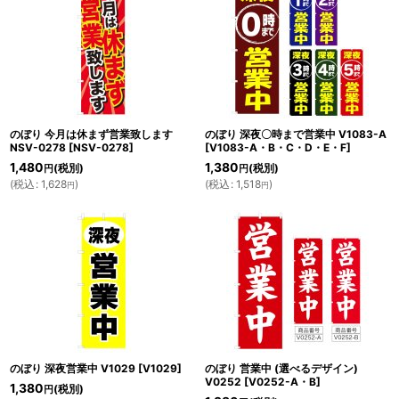
のぼり 今月は休まず営業致します
のぼり 深夜〇時まで営業中 V1083-A
NSV-0278
[
NSV-0278
]
[
V1083-A・B・C・D・E・F
]
1,480
1,380
(税別)
(税別)
円
円
(
税込
:
1,628
)
(
税込
:
1,518
)
円
円
のぼり 深夜営業中 V1029
[
V1029
]
のぼり 営業中 (選べるデザイン)
V0252
[
V0252-A・B
]
1,380
(税別)
円