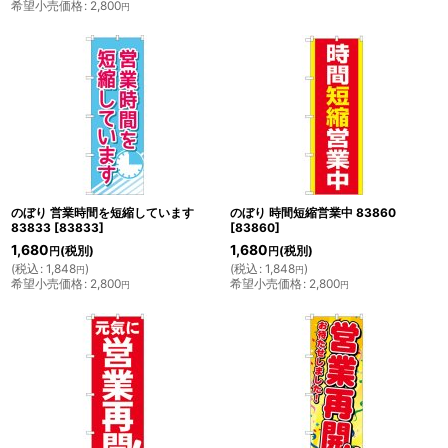
希望小売価格
:
2,800
円
のぼり 営業時間を短縮しています
のぼり 時間短縮営業中 83860
83833
[
83833
]
[
83860
]
1,680
1,680
(税別)
(税別)
円
円
(
税込
:
1,848
)
(
税込
:
1,848
)
円
円
希望小売価格
:
2,800
希望小売価格
:
2,800
円
円