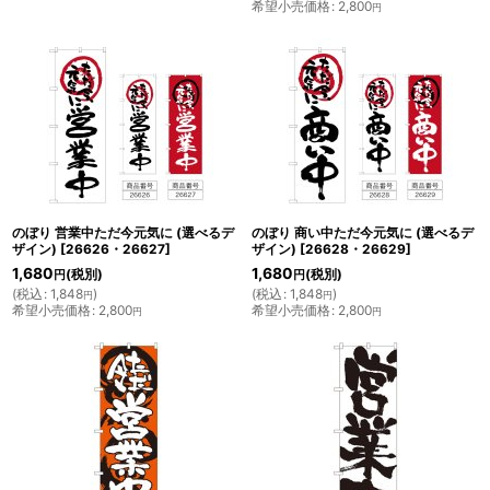
希望小売価格
:
2,800
円
のぼり 営業中ただ今元気に (選べるデ
のぼり 商い中ただ今元気に (選べるデ
ザイン)
[
26626・26627
]
ザイン)
[
26628・26629
]
1,680
1,680
(税別)
(税別)
円
円
(
税込
:
1,848
)
(
税込
:
1,848
)
円
円
希望小売価格
:
2,800
希望小売価格
:
2,800
円
円