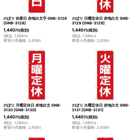
のぼり 休業日 赤地白文字 GNB-3128
のぼり 日曜定休日 赤地白文 GNB-
[
GNB-3128
]
3129
[
GNB-3129
]
1,440
1,440
(税別)
(税別)
円
円
(
税込
:
1,584
)
(
税込
:
1,584
)
円
円
希望小売価格
:
2,400
希望小売価格
:
2,400
円
円
のぼり 月曜定休日 赤地白文 GNB-
のぼり 火曜定休日 赤地白文 GNB-
3130
[
GNB-3130
]
3131
[
GNB-3131
]
1,440
1,440
(税別)
(税別)
円
円
(
税込
:
1,584
)
(
税込
:
1,584
)
円
円
希望小売価格
:
2,400
希望小売価格
:
2,400
円
円