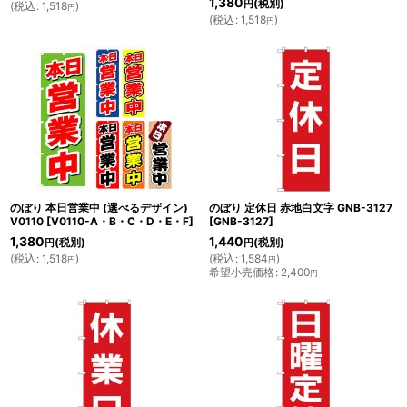
1,380
(税別)
円
(
税込
:
1,518
)
円
(
税込
:
1,518
)
円
のぼり 本日営業中 (選べるデザイン)
のぼり 定休日 赤地白文字 GNB-3127
V0110
[
V0110-A・B・C・D・E・F
]
[
GNB-3127
]
1,380
1,440
(税別)
(税別)
円
円
(
税込
:
1,518
)
(
税込
:
1,584
)
円
円
希望小売価格
:
2,400
円