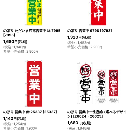
のぼり ただいま節電営業中 緑 7995
のぼり 営業中 9798
[
9798
]
[
7995
]
1,320
(税別)
円
1,680
(税別)
円
(
税込
:
1,452
)
円
(
税込
:
1,848
)
希望小売価格
:
2,200
円
円
希望小売価格
:
2,800
円
のぼり 営業中 赤 25337
[
25337
]
のぼり 営業中一生懸命 (選べるデザイ
ン)
[
26624・26625
]
1,140
(税別)
円
1,680
(税別)
円
(
税込
:
1,254
)
円
希望小売価格
:
1,900
(
税込
:
1,848
)
円
円