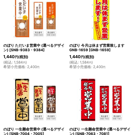
のぼり ただいま営業中 (選べるデザイ
のぼり 今月は休まず営業致します
ン)
[
SNB-9383・9384
]
GNB-1659
[
GNB-1659
]
1,440
1,440
(税別)
(税別)
円
円
(
税込
:
1,584
)
(
税込
:
1,584
)
円
円
希望小売価格
:
2,400
希望小売価格
:
2,400
円
円
のぼり 一生懸命営業中 (選べるデザイ
のぼり 一生懸命営業中 (選べるデザイ
ン)
[
SNB-7004・7005
]
ン)
[
SNB-7063・7081
]