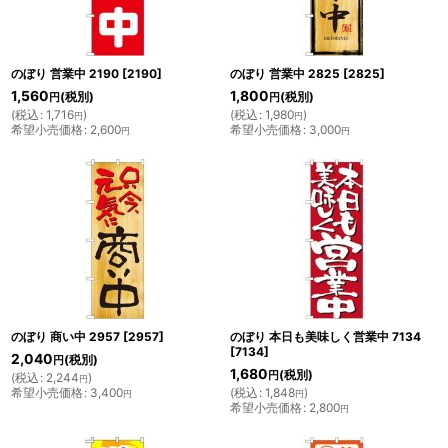
のぼり 営業中 2190
[
2190
]
のぼり 営業中 2825
[
2825
]
1,560
1,800
(税別)
(税別)
円
円
(
税込
:
1,716
)
(
税込
:
1,980
)
円
円
希望小売価格
:
2,600
希望小売価格
:
3,000
円
円
のぼり 商い中 2957
[
2957
]
のぼり 本日も美味しく営業中 7134
[
7134
]
2,040
(税別)
円
1,680
(税別)
円
(
税込
:
2,244
)
円
希望小売価格
:
3,400
(
税込
:
1,848
)
円
円
希望小売価格
:
2,800
円