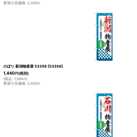
希望小売価格
:
2,400
円
のぼり 新潟物産展 53356
[
53356
]
1,440
(税別)
円
(
税込
:
1,584
)
円
希望小売価格
:
2,400
円