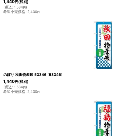
1,440
(税別)
円
(
税込
:
1,584
)
円
希望小売価格
:
2,400
円
のぼり 秋田物産展 53346
[
53346
]
1,440
(税別)
円
(
税込
:
1,584
)
円
希望小売価格
:
2,400
円