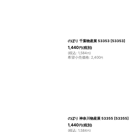
のぼり 千葉物産展 53353
[
53353
]
1,440
(税別)
円
(
税込
:
1,584
)
円
希望小売価格
:
2,400
円
のぼり 神奈川物産展 53355
[
53355
]
1,440
(税別)
円
(
税込
:
1,584
)
円