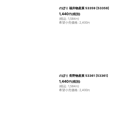
のぼり 福井物産展 53359
[
53359
]
1,440
(税別)
円
(
税込
:
1,584
)
円
希望小売価格
:
2,400
円
のぼり 長野物産展 53361
[
53361
]
1,440
(税別)
円
(
税込
:
1,584
)
円
希望小売価格
:
2,400
円