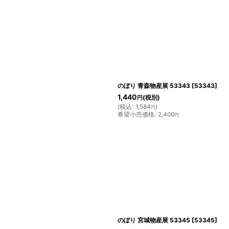
絞り込む
のぼり 青森物産展 53343
[
53343
]
1,440
(税別)
円
(
税込
:
1,584
)
円
希望小売価格
:
2,400
円
のぼり 宮城物産展 53345
[
53345
]