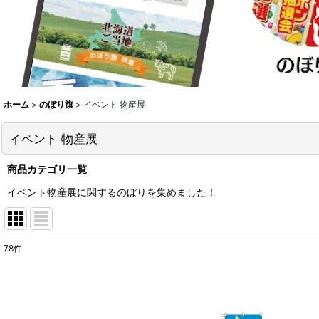
ホーム
>
のぼり旗
>
イベント 物産展
イベント 物産展
商品カテゴリ一覧
イベント物産展に関するのぼりを集めました！
78
件
表示数
:
並び順
: