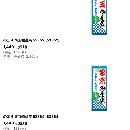
のぼり 埼玉物産展 53352
[
53352
]
1,440
(税別)
円
(
税込
:
1,584
)
円
希望小売価格
:
2,400
円
のぼり 東京物産展 53354
[
53354
]
1,440
(税別)
円
(
税込
:
1,584
)
円