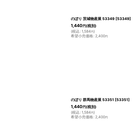
のぼり 茨城物産展 53349
[
53349
]
1,440
(税別)
円
(
税込
:
1,584
)
円
希望小売価格
:
2,400
円
のぼり 群馬物産展 53351
[
53351
]
1,440
(税別)
円
(
税込
:
1,584
)
円
希望小売価格
:
2,400
円