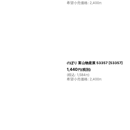
希望小売価格
:
2,400
円
のぼり 富山物産展 53357
[
53357
]
1,440
(税別)
円
(
税込
:
1,584
)
円
希望小売価格
:
2,400
円