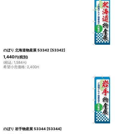
のぼり 北海道物産展 53342
[
53342
]
1,440
(税別)
円
(
税込
:
1,584
)
円
希望小売価格
:
2,400
円
のぼり 岩手物産展 53344
[
53344
]