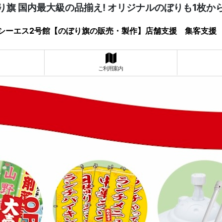
り旗 国内最大級の品揃え! オリジナルのぼりも1枚か
シーエス2号館【のぼり旗の販売・製作】店舗支援 集客支援
ご利用案内