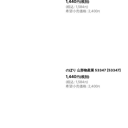
1,440
(税別)
円
(
税込
:
1,584
)
円
希望小売価格
:
2,400
円
のぼり 山形物産展 53347
[
53347
]
1,440
(税別)
円
(
税込
:
1,584
)
円
希望小売価格
:
2,400
円