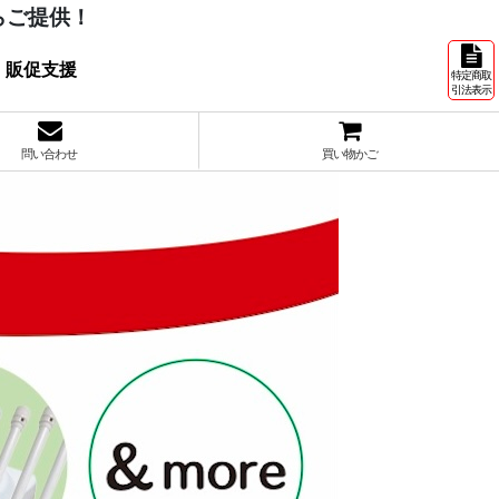
らご提供！
 販促支援
特定商取
引法表示
問い合わせ
買い物かご