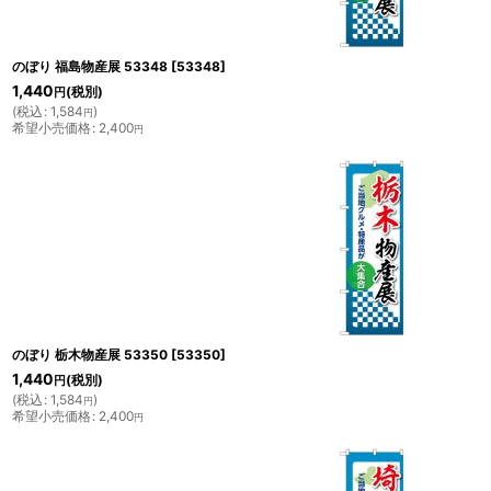
のぼり 福島物産展 53348
[
53348
]
1,440
(税別)
円
(
税込
:
1,584
)
円
希望小売価格
:
2,400
円
のぼり 栃木物産展 53350
[
53350
]
1,440
(税別)
円
(
税込
:
1,584
)
円
希望小売価格
:
2,400
円