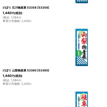
のぼり 石川物産展 53358
[
53358
]
1,440
(税別)
円
(
税込
:
1,584
)
円
希望小売価格
:
2,400
円
のぼり 山梨物産展 53360
[
53360
]
1,440
(税別)
円
(
税込
:
1,584
)
円
希望小売価格
:
2,400
円