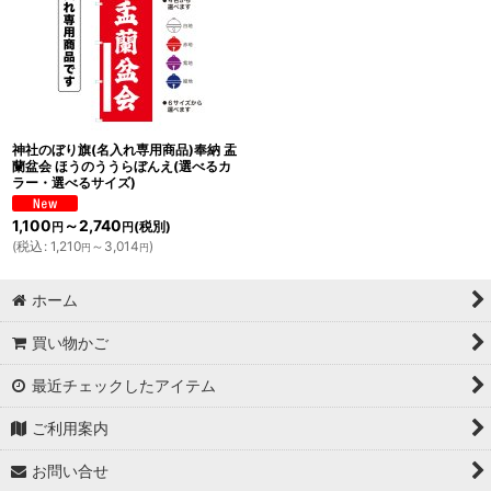
神社のぼり旗(名入れ専用商品)奉納 盂
蘭盆会 ほうのううらぼんえ(選べるカ
ラー・選べるサイズ)
1,100
～2,740
(税別)
円
円
(
税込
:
1,210
～3,014
)
円
円
ホーム
買い物かご
最近チェックしたアイテム
ご利用案内
お問い合せ