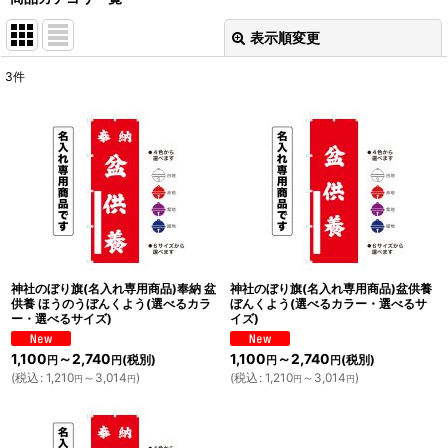
表示順変更
閉じる
3
件
表示数
:
並び順
:
絞り込む
神社のぼり旗(名入れ専用商品)奉納 盆
神社のぼり旗(名入れ専用商品)盆供養
供養 ほうのうぼんくよう(選べるカラ
ぼんくよう(選べるカラー・選べるサ
ー・選べるサイズ)
イズ)
1,100
～2,740
1,100
～2,740
(税別)
(税別)
円
円
円
円
(
税込
:
1,210
～3,014
)
(
税込
:
1,210
～3,014
)
円
円
円
円