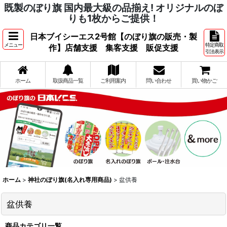
既製のぼり旗 国内最大級の品揃え! オリジナルのぼ
りも1枚からご提供！
日本ブイシーエス2号館【のぼり旗の販売・製
メニュー
特定商取
作】店舗支援 集客支援 販促支援
引法表示
ホーム
取扱商品一覧
ご利用案内
問い合わせ
買い物かご
ホーム
>
神社のぼり旗(名入れ専用商品)
>
盆供養
盆供養
商品カテゴリ一覧