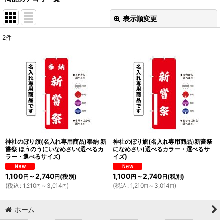
表示順変更
閉じる
2
件
表示数
:
並び順
:
絞り込む
神社のぼり旗(名入れ専用商品)奉納 新
神社のぼり旗(名入れ専用商品)新嘗祭
嘗祭 ほうのうにいなめさい(選べるカ
になめさい(選べるカラー・選べるサ
ラー・選べるサイズ)
イズ)
1,100
～2,740
1,100
～2,740
(税別)
(税別)
円
円
円
円
(
税込
:
1,210
～3,014
)
(
税込
:
1,210
～3,014
)
円
円
円
円
ホーム