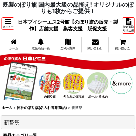
既製のぼり旗 国内最大級の品揃え! オリジナルのぼ
りも1枚からご提供！
日本ブイシーエス2号館【のぼり旗の販売・製
メニュー
特定商取
作】店舗支援 集客支援 販促支援
引法表示
ホーム
取扱商品一覧
ご利用案内
問い合わせ
買い物かご
ホーム
>
神社のぼり旗(名入れ専用商品)
>
新嘗祭
新嘗祭
商品カテゴリ一覧