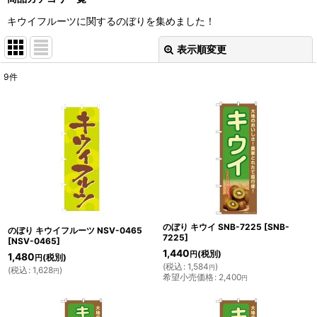
キウイフルーツに関するのぼりを集めました！
表示順変更
閉じる
9
件
表示数
:
並び順
:
絞り込む
のぼり キウイ SNB-7225
[
SNB-
のぼり キウイフルーツ NSV-0465
7225
]
[
NSV-0465
]
1,440
(税別)
円
1,480
(税別)
円
(
税込
:
1,584
)
円
(
税込
:
1,628
)
円
希望小売価格
:
2,400
円