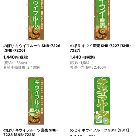
のぼり キウイフルーツ SNB-7226
のぼり キウイ直売 SNB-7227
[
SNB-
[
SNB-7226
]
7227
]
1,440
1,440
(税別)
(税別)
円
円
(
税込
:
1,584
)
(
税込
:
1,584
)
円
円
希望小売価格
:
2,400
希望小売価格
:
2,400
円
円
のぼり キウイフルーツ直売 SNB-
のぼり キウイフルーツ 3311
[
3311
]
7228
[
SNB-7228
]