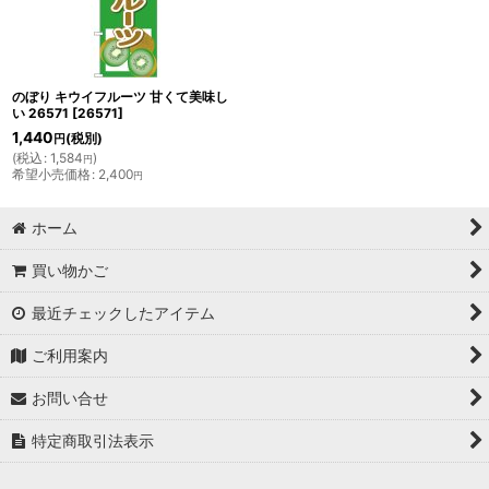
のぼり キウイフルーツ 甘くて美味し
い 26571
[
26571
]
1,440
(税別)
円
(
税込
:
1,584
)
円
希望小売価格
:
2,400
円
ホーム
買い物かご
最近チェックしたアイテム
ご利用案内
お問い合せ
特定商取引法表示