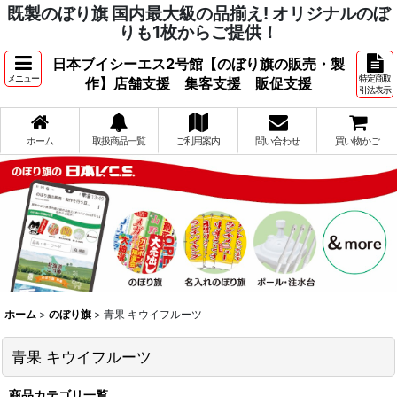
既製のぼり旗 国内最大級の品揃え! オリジナルのぼ
りも1枚からご提供！
日本ブイシーエス2号館【のぼり旗の販売・製
メニュー
特定商取
作】店舗支援 集客支援 販促支援
引法表示
ホーム
取扱商品一覧
ご利用案内
問い合わせ
買い物かご
ホーム
>
のぼり旗
>
青果 キウイフルーツ
青果 キウイフルーツ
商品カテゴリ一覧