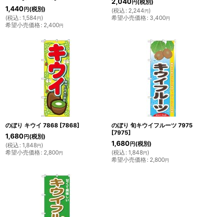
2,040
(税別)
円
1,440
(税別)
円
(
税込
:
2,244
)
円
(
税込
:
1,584
)
希望小売価格
:
3,400
円
円
希望小売価格
:
2,400
円
のぼり キウイ 7868
[
7868
]
のぼり 旬キウイフルーツ 7975
[
7975
]
1,680
(税別)
円
1,680
(税別)
円
(
税込
:
1,848
)
円
希望小売価格
:
2,800
(
税込
:
1,848
)
円
円
希望小売価格
:
2,800
円